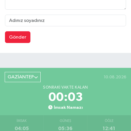
Gönder
GAZİANTEP
10.08.2026
SONRAKI VAKTE KALAN
00:02
İmsak Namazı
İMSAK
GÜNEŞ
ÖĞLE
04:05
05:36
12:41