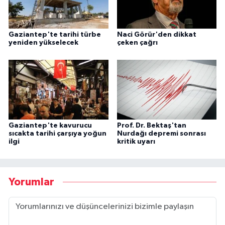
Gaziantep'te tarihi türbe
Naci Görür'den dikkat
yeniden yükselecek
çeken çağrı
Gaziantep'te kavurucu
Prof. Dr. Bektaş'tan
sıcakta tarihi çarşıya yoğun
Nurdağı depremi sonrası
ilgi
kritik uyarı
Yorumlar