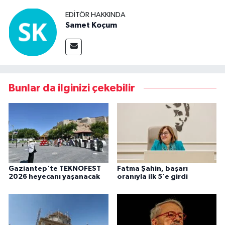
EDITÖR HAKKINDA
Samet Koçum
Bunlar da ilginizi çekebilir
Gaziantep'te TEKNOFEST
Fatma Şahin, başarı
2026 heyecanı yaşanacak
oranıyla ilk 5'e girdi