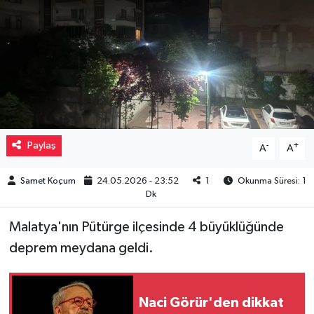
Müzik
Piyasa
Resmi İlanlar
Sağlık
Paylaş
-
+
A
A
Sinemalar
Samet Koçum
24.05.2026 - 23:52
1
Okunma Süresi: 1
Dk
Siyaset
Malatya'nın Pütürge ilçesinde 4 büyüklüğünde
Spor
deprem meydana geldi.
Teknoloji
Naci Görür'den dikkat
Türkiye