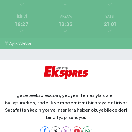
İKINDI
AKŞAM
YATSI
16:27
19:36
21:01
Aylık Vakitler
gazeteeksprescom, yepyeni temasıyla sizleri
buluştururken, sadelik ve modernizmi bir araya getiriyor.
Şatafattan kaçınıyor ve insanlara haber okuyabilecekleri
bir altyapı sunuyor.