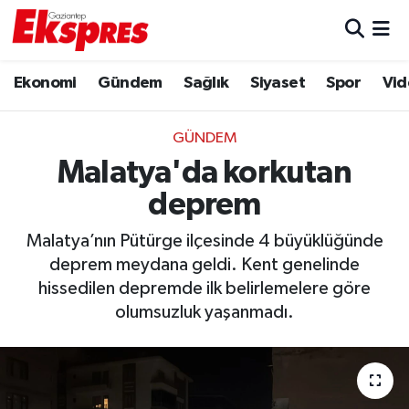
Eğitim
Hava Durumu
Ekonomi
Gündem
Sağlık
Siyaset
Spor
Vid
Ekonomi
Trafik Durumu
GÜNDEM
Gaziantep son dakika
Puan Durumu ve Fikstür
Malatya'da korkutan
deprem
Genel
Tüm Manşetler
Malatya’nın Pütürge ilçesinde 4 büyüklüğünde
Gündem
Son Dakika Haberleri
deprem meydana geldi. Kent genelinde
hissedilen depremde ilk belirlemelere göre
Haberler
Haber Arşivi
olumsuzluk yaşanmadı.
Kültür Sanat
Magazin