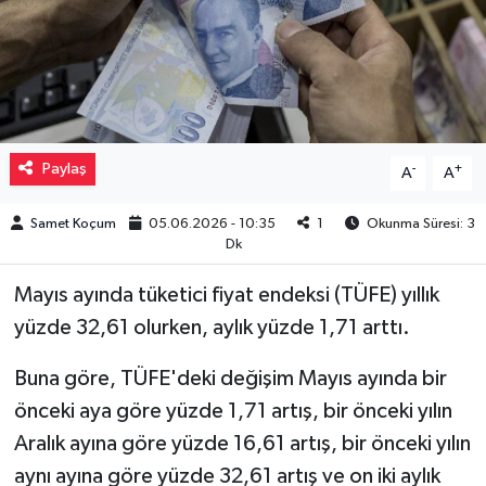
Müzik
Piyasa
Resmi İlanlar
Paylaş
-
+
A
A
Sağlık
Samet Koçum
05.06.2026 - 10:35
1
Okunma Süresi: 3
Dk
Sinemalar
Mayıs ayında tüketici fiyat endeksi (TÜFE) yıllık
Siyaset
yüzde 32,61 olurken, aylık yüzde 1,71 arttı.
Spor
Buna göre, TÜFE'deki değişim Mayıs ayında bir
önceki aya göre yüzde 1,71 artış, bir önceki yılın
Teknoloji
Aralık ayına göre yüzde 16,61 artış, bir önceki yılın
aynı ayına göre yüzde 32,61 artış ve on iki aylık
Türkiye