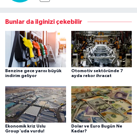
Bunlar da ilginizi çekebilir
Benzine gece yarısı büyük
Otomotiv sektöründe 7
indirim geliyor
ayda rekor ihracat
Ekonomik kriz Uslu
Dolar ve Euro Bugün Ne
Group'uda vurdu!
Kadar?