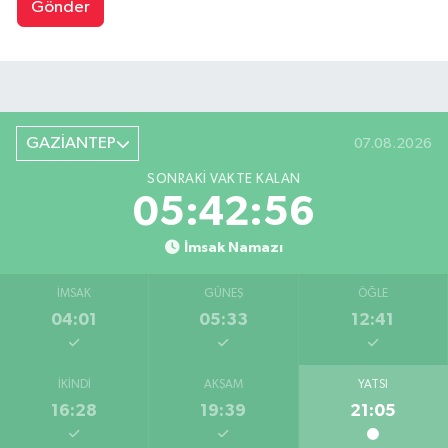
Gönder
GAZİANTEP
07.08.2026
SONRAKI VAKTE KALAN
05:42:55
İmsak Namazı
İMSAK
GÜNEŞ
ÖĞLE
04:01
05:33
12:41
İKINDI
AKŞAM
YATSI
16:28
19:39
21:05