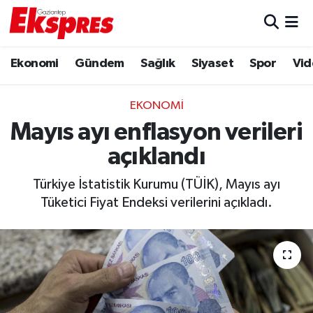
Eğitim
Hava Durumu
Ekonomi
Gündem
Sağlık
Siyaset
Spor
Vid
Ekonomi
Trafik Durumu
EKONOMI
Gaziantep son dakika
Puan Durumu ve Fikstür
Mayıs ayı enflasyon verileri
açıklandı
Genel
Tüm Manşetler
Türkiye İstatistik Kurumu (TÜİK), Mayıs ayı
Gündem
Son Dakika Haberleri
Tüketici Fiyat Endeksi verilerini açıkladı.
Haberler
Haber Arşivi
Kültür Sanat
Magazin