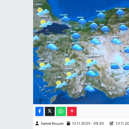
Müzik
Piyasa
Resmi İlanlar
Sağlık
Sinemalar
Siyaset
Spor
Teknoloji
Samet Koçum
13.11.2025 - 09:50
13.11.2
Türkiye