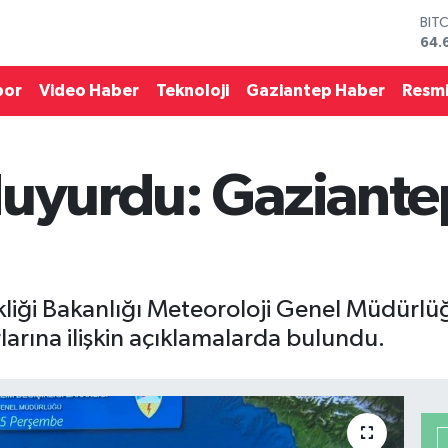
64.
DO
47,
EU
por
Video Haber
Teknoloji
Gaziantep Haber
Resmi
55,
STE
64,
GRA
duyurdu: Gaziant
651
BİS
13.
şikliği Bakanlığı Meteoroloji Genel Müdür
arına ilişkin açıklamalarda bulundu.