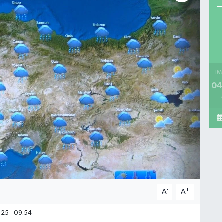
İM
04
-
+
A
A
025 - 09:54