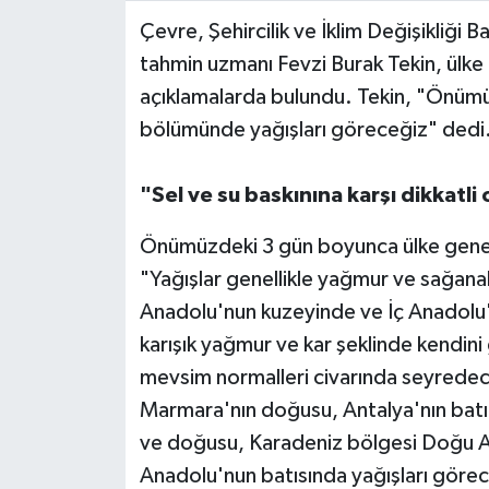
Çevre, Şehircilik ve İklim Değişikliği
Video Haber
tahmin uzmanı Fevzi Burak Tekin, ülke 
açıklamalarda bulundu. Tekin, "Önümü
Yaşam
bölümünde yağışları göreceğiz" dedi
Yeme-İçme
"Sel ve su baskınına karşı dikkatli
Yemek
Önümüzdeki 3 gün boyunca ülke geneli
"Yağışlar genellikle yağmur ve sağana
Anadolu'nun kuzeyinde ve İç Anadolu'n
karışık yağmur ve kar şeklinde kendin
mevsim normalleri civarında seyrede
Marmara'nın doğusu, Antalya'nın batı 
ve doğusu, Karadeniz bölgesi Doğu A
Anadolu'nun batısında yağışları görec