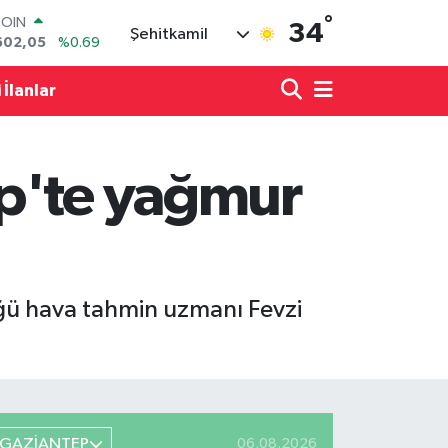
602,05
%0.69
°
34
Şehitkamil
LAR
5986
%0.06
RO
 İlanlar
0700
%0.1
RLİN
2438
%0.21
M ALTIN
ep'te yağmur
8.23
%0.39
T100
703
%0
lüğü hava tahmin uzmanı Fevzi
GAZİANTEP
06.08.2026