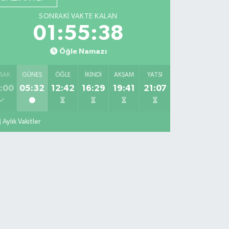
SONRAKI VAKTE KALAN
01:55:37
Öğle Namazı
SAK
GÜNEŞ
ÖĞLE
İKINDI
AKŞAM
YATSI
:00
05:32
12:42
16:29
19:41
21:07
Aylık Vakitler