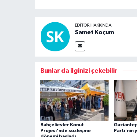
EDITÖR HAKKINDA
Samet Koçum
Bunlar da ilginizi çekebilir
Bahçelievler Konut
Gaziantep
Projesi'nde sözleşme
Parti'nin 
dönemi başladı