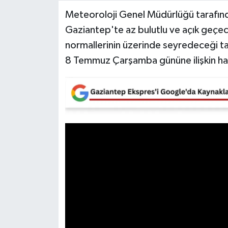
Meteoroloji Genel Müdürlüğü tarafın
Video Haber
Gaziantep'te az bulutlu ve açık geçec
normallerinin üzerinde seyredeceği t
Yaşam
8 Temmuz Çarşamba gününe ilişkin ha
Yeme-İçme
Yemek