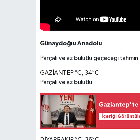
Günaydoğıu Anadolu
Parçalı ve az bulutlu geçeceği tahmin 
GAZİANTEP °C, 34°C
Parçalı ve az bulutlu
Gaziantep'te 
İçeriği Görüntül
DİYARBAKIR °C, 36°C