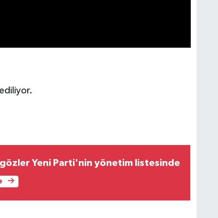
ediliyor.
gözler Yeni Parti'nin yönetim listesinde
e