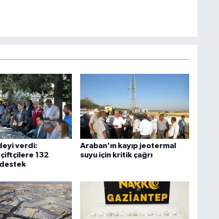
deyi verdi:
Araban'ın kayıp jeotermal
çiftçilere 132
suyu için kritik çağrı
 destek