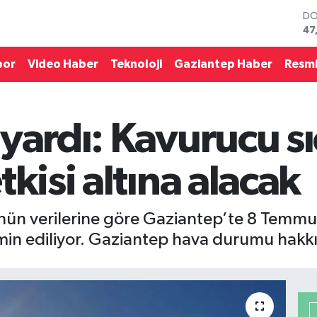
DO
47
EU
55
por
Video Haber
Teknoloji
Gaziantep Haber
Resmi
ST
64
GR
65
yardı: Kavurucu sı
Bİ
13
BI
kisi altına alacak
64
ün verilerine göre Gaziantep’te 8 Temmu
min ediliyor. Gaziantep hava durumu hakk