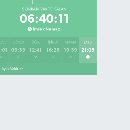
SONRAKI VAKTE KALAN
06:40:10
İmsak Namazı
SAK
GÜNEŞ
ÖĞLE
İKINDI
AKŞAM
YATSI
:01
05:33
12:41
16:28
19:39
21:05
Aylık Vakitler