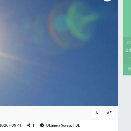
İM
04
-
+
A
A
2026 - 09:41
1
Okunma Süresi: 1 Dk