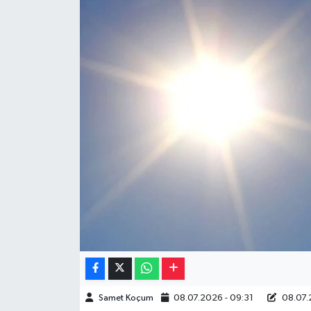
Müzik
Piyasa
Resmi İlanlar
Sağlık
Sinemalar
Siyaset
Spor
Teknoloji
Samet Koçum
08.07.2026 - 09:31
08.07.
Türkiye