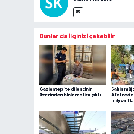
Bunlar da ilginizi çekebilir
Gaziantep'te dilencinin
Şahin müj
üzerinden binlerce lira çıktı
Afetzede 
milyon TL