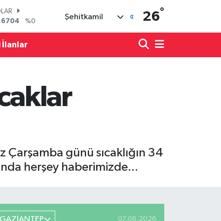
LAR
°
26
Şehitkamil
,6704
%0
RO
,0406
%-0.08
 İlanlar
ERLİN
,2143
%0
AM ALTIN
00.87
%0.12
caklar
ST100
.799
%70
TCOIN
.643,95
%0.16
z Çarşamba günü sıcaklığın 34
ında herşey haberimizde...
GAZİANTEP
07.08.2026