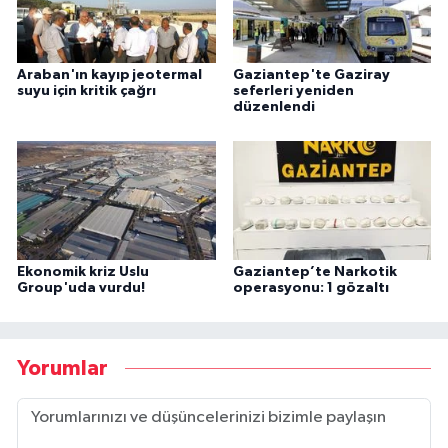
Araban'ın kayıp jeotermal
Gaziantep'te Gaziray
suyu için kritik çağrı
seferleri yeniden
düzenlendi
Ekonomik kriz Uslu
Gaziantep’te Narkotik
Group'uda vurdu!
operasyonu: 1 gözaltı
Yorumlar