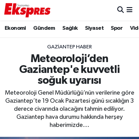
Eğitim
Hava Durumu
Ekonomi
Gündem
Sağlık
Siyaset
Spor
Vid
Ekonomi
Trafik Durumu
GAZIANTEP HABER
Gaziantep son dakika
Puan Durumu ve Fikstür
Meteoroloji’den
Gaziantep'e kuvvetli
Genel
Tüm Manşetler
soğuk uyarısı
Gündem
Son Dakika Haberleri
Meteoroloji Genel Müdürlüğü’nün verilerine göre
Gaziantep’te 19 Ocak Pazartesi günü sıcaklığın 3
Haberler
Haber Arşivi
derece civarında olacağını tahmin ediliyor.
Gaziantep hava durumu hakkında herşey
Kültür Sanat
haberimizde...
Magazin