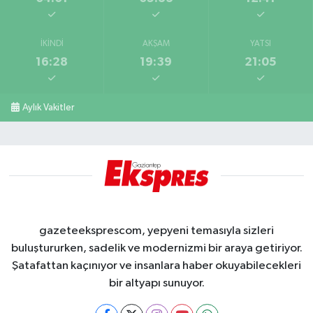
İKINDI
AKŞAM
YATSI
16:28
19:39
21:05
Aylık Vakitler
gazeteeksprescom, yepyeni temasıyla sizleri
buluştururken, sadelik ve modernizmi bir araya getiriyor.
Şatafattan kaçınıyor ve insanlara haber okuyabilecekleri
bir altyapı sunuyor.