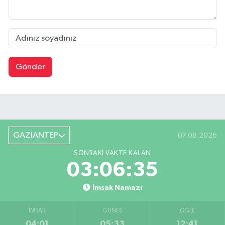
Gönder
GAZİANTEP
07.08.2026
SONRAKI VAKTE KALAN
03:06:35
İmsak Namazı
İMSAK
GÜNEŞ
ÖĞLE
04:01
05:33
12:41