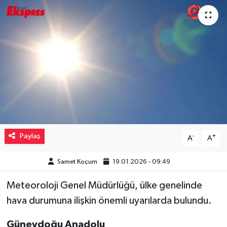
Müzik
Piyasa
Resmi İlanlar
Sağlık
Sinemalar
Paylaş
-
+
A
A
Siyaset
Samet Koçum
19.01.2026 - 09:49
Spor
Meteoroloji Genel Müdürlüğü, ülke genelinde
Teknoloji
hava durumuna ilişkin önemli uyarılarda bulundu.
Güneydoğu Anadolu
Türkiye