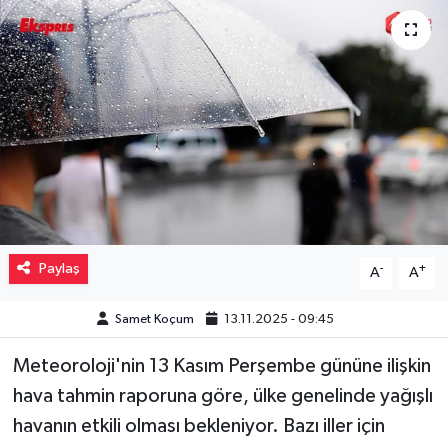
Müzik
Piyasa
Resmi İlanlar
Sağlık
Sinemalar
Paylaş
-
+
A
A
Siyaset
Samet Koçum
13.11.2025 - 09:45
Spor
Meteoroloji'nin 13 Kasım Perşembe gününe ilişkin
Teknoloji
hava tahmin raporuna göre, ülke genelinde yağışlı
havanın etkili olması bekleniyor. Bazı iller için
Türkiye