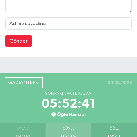
Gönder
GAZİANTEP
09.08.2026
SONRAKI VAKTE KALAN
05:52:40
Öğle Namazı
İMSAK
GÜNEŞ
ÖĞLE
04:04
05:35
12:41