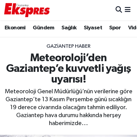
Eğitim
Hava Durumu
Ekonomi
Gündem
Sağlık
Siyaset
Spor
Vid
Ekonomi
Trafik Durumu
GAZIANTEP HABER
Gaziantep son dakika
Puan Durumu ve Fikstür
Meteoroloji’den
Gaziantep’e kuvvetli yağış
Genel
Tüm Manşetler
uyarısı!
Gündem
Son Dakika Haberleri
Meteoroloji Genel Müdürlüğü’nün verilerine göre
Gaziantep’te 13 Kasım Perşembe günü sıcaklığın
Haberler
Haber Arşivi
19 derece civarında olacağını tahmin ediliyor.
Gaziantep hava durumu hakkında herşey
Kültür Sanat
haberimizde...
Magazin