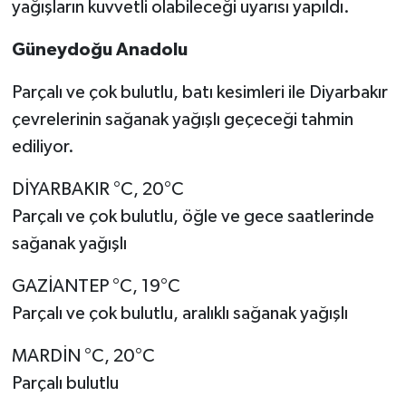
yağışların kuvvetli olabileceği uyarısı yapıldı.
Video Haber
Güneydoğu Anadolu
Yaşam
Parçalı ve çok bulutlu, batı kesimleri ile Diyarbakır
çevrelerinin sağanak yağışlı geçeceği tahmin
Yeme-İçme
ediliyor.
Yemek
DİYARBAKIR °C, 20°C
Parçalı ve çok bulutlu, öğle ve gece saatlerinde
sağanak yağışlı
GAZİANTEP °C, 19°C
Parçalı ve çok bulutlu, aralıklı sağanak yağışlı
MARDİN °C, 20°C
Parçalı bulutlu