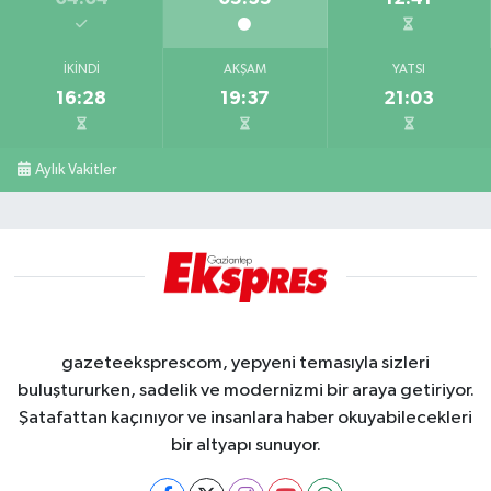
İKINDI
AKŞAM
YATSI
16:28
19:37
21:03
Aylık Vakitler
gazeteeksprescom, yepyeni temasıyla sizleri
buluştururken, sadelik ve modernizmi bir araya getiriyor.
Şatafattan kaçınıyor ve insanlara haber okuyabilecekleri
bir altyapı sunuyor.