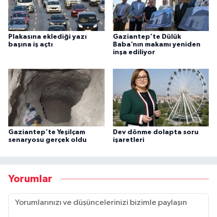
Plakasına eklediği yazı
Gaziantep’te Dülük
başına iş açtı
Baba’nın makamı yeniden
inşa ediliyor
Gaziantep’te Yeşilçam
Dev dönme dolapta soru
senaryosu gerçek oldu
işaretleri
Yorumlar