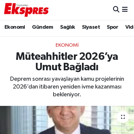
Eğitim
Hava Durumu
Ekonomi
Gündem
Sağlık
Siyaset
Spor
Vid
Ekonomi
Trafik Durumu
EKONOMI
Gaziantep son dakika
Puan Durumu ve Fikstür
Müteahhitler 2026’ya
Umut Bağladı
Genel
Tüm Manşetler
Deprem sonrası yavaşlayan kamu projelerinin
Gündem
Son Dakika Haberleri
2026’dan itibaren yeniden ivme kazanması
bekleniyor.
Haberler
Haber Arşivi
Kültür Sanat
Magazin