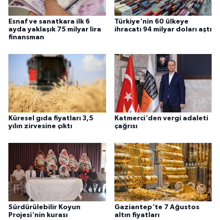
Esnaf ve sanatkara ilk 6
Türkiye'nin 60 ülkeye
ayda yaklaşık 75 milyar lira
ihracatı 94 milyar doları aştı
finansman
Küresel gıda fiyatları 3,5
Katmerci'den vergi adaleti
yılın zirvesine çıktı
çağrısı
Sürdürülebilir Koyun
Gaziantep'te 7 Ağustos
Projesi'nin kurası
altın fiyatları