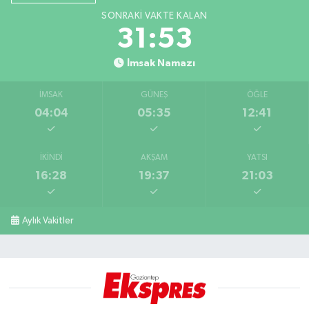
SONRAKI VAKTE KALAN
31:52
İmsak Namazı
İMSAK
GÜNEŞ
ÖĞLE
04:04
05:35
12:41
İKINDI
AKŞAM
YATSI
16:28
19:37
21:03
Aylık Vakitler