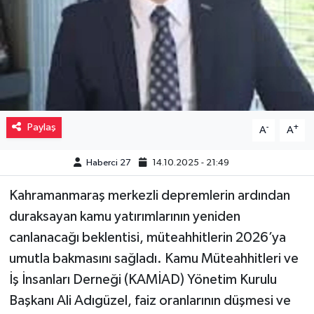
Müzik
Piyasa
Resmi İlanlar
Paylaş
-
+
A
A
Sağlık
Haberci 27
14.10.2025 - 21:49
Sinemalar
Kahramanmaraş merkezli depremlerin ardından
Siyaset
duraksayan kamu yatırımlarının yeniden
canlanacağı beklentisi, müteahhitlerin 2026’ya
Spor
umutla bakmasını sağladı. Kamu Müteahhitleri ve
Teknoloji
İş İnsanları Derneği (KAMİAD) Yönetim Kurulu
Başkanı Ali Adıgüzel, faiz oranlarının düşmesi ve
Türkiye