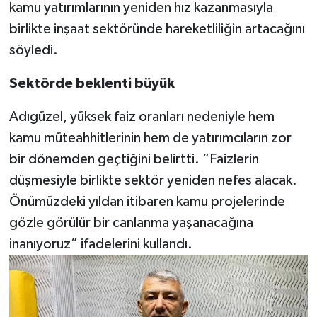
kamu yatırımlarının yeniden hız kazanmasıyla
birlikte inşaat sektöründe hareketliliğin artacağını
Video Haber
söyledi.
Yaşam
Sektörde beklenti büyük
Yeme-İçme
Adıgüzel, yüksek faiz oranları nedeniyle hem
kamu müteahhitlerinin hem de yatırımcıların zor
Yemek
bir dönemden geçtiğini belirtti. “Faizlerin
düşmesiyle birlikte sektör yeniden nefes alacak.
Önümüzdeki yıldan itibaren kamu projelerinde
gözle görülür bir canlanma yaşanacağına
inanıyoruz” ifadelerini kullandı.