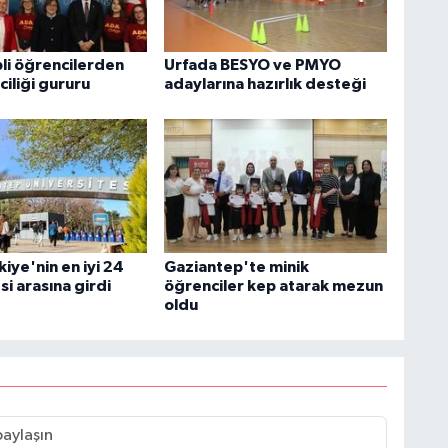
li öğrencilerden
Urfada BESYO ve PMYO
ciliği gururu
adaylarına hazırlık desteği
iye'nin en iyi 24
Gaziantep'te minik
si arasına girdi
öğrenciler kep atarak mezun
oldu