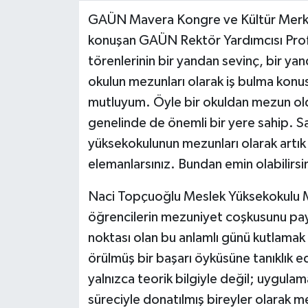
GAÜN Mavera Kongre ve Kültür Merkez
Video Haber
konuşan GAÜN Rektör Yardımcısı Prof
törenlerinin bir yandan sevinç, bir ya
Yaşam
okulun mezunları olarak iş bulma konu
mutluyum. Öyle bir okuldan mezun old
Yeme-İçme
genelinde de önemli bir yere sahip. Sa
Yemek
yüksekokulunun mezunları olarak artık
elemanlarsınız. Bundan emin olabilirsi
Naci Topçuoğlu Meslek Yüksekokulu M
öğrencilerin mezuniyet coşkusunu pa
noktası olan bu anlamlı günü kutlamak i
örülmüş bir başarı öyküsüne tanıklık 
yalnızca teorik bilgiyle değil; uygulam
süreciyle donatılmış bireyler olarak m