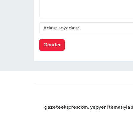
Gönder
gazeteeksprescom, yepyeni temasıyla sizl