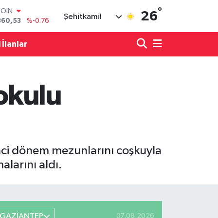
COIN
°
26
Şehitkamil
360,53
%-0.76
LAR
7069
%0.17
 İlanlar
RO
0265
%0.01
RLİN
1897
%0.02
okulu
M ALTIN
4.81
%1.44
T100
887
%64
nci dönem mezunlarını coşkuyla
larını aldı.
GAZİANTEP
07.08.2026