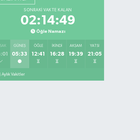
SONRAKI VAKTE KALAN
02:14:48
Öğle Namazı
SAK
GÜNEŞ
ÖĞLE
İKINDI
AKŞAM
YATSI
:01
05:33
12:41
16:28
19:39
21:05
Aylık Vakitler