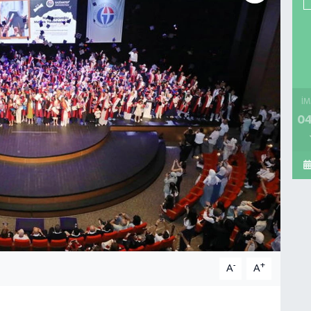
İM
04
-
+
A
A