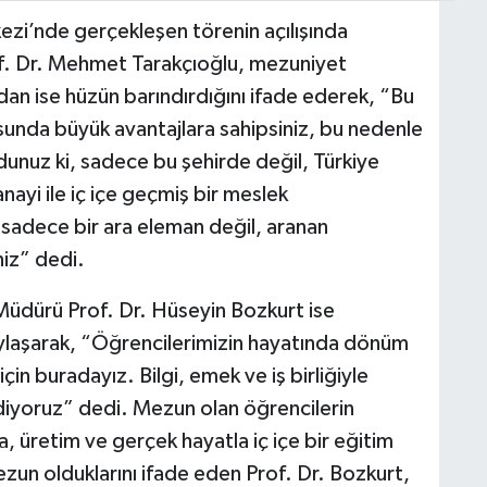
i’nde gerçekleşen törenin açılışında
. Dr. Mehmet Tarakçıoğlu, mezuniyet
ndan ise hüzün barındırdığını ifade ederek, “Bu
sunda büyük avantajlara sahipsiniz, bu nedenle
unuz ki, sadece bu şehirde değil, Türkiye
nayi ile iç içe geçmiş bir meslek
 sadece bir ara eleman değil, aranan
niz” dedi.
üdürü Prof. Dr. Hüseyin Bozkurt ise
ylaşarak, “Öğrencilerimizin hayatında dönüm
çin buradayız. Bilgi, emek ve iş birliğiyle
ediyoruz” dedi. Mezun olan öğrencilerin
a, üretim ve gerçek hayatla iç içe bir eğitim
ezun olduklarını ifade eden Prof. Dr. Bozkurt,