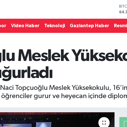
BIT
64.
DO
47,
por
Video Haber
Teknoloji
Gaziantep Haber
Resmi
EU
55,
STE
64,
lu Meslek Yüksek
GRA
657
BİS
uğurladı
13.
 Naci Topçuoğlu Meslek Yüksekokulu, 16’i
öğrenciler gurur ve heyecan içinde diploma