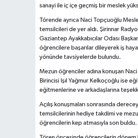
sanayi ile iç içe geçmiş bir meslek y
Törende ayrıca Naci Topçuoğlu Mesle
temsilcileri de yer aldı. Şirinnar Rady
Gaziantep Ayakkabıcılar Odası Başka
öğrencilere başarılar dileyerek iş hayat
yönünde tavsiyelerde bulundu.
Mezun öğrenciler adına konuşan Nac
Birincisi Işıl Yağmur Kelkoçoğlu ise eğ
eğitmenlerine ve arkadaşlarına teşekk
Açılış konuşmaları sonrasında derece
temsilcilerinin hediye takdimi ve mezu
öğrencilerin kep atmasıyla son buldu.
Tören öncesinde öğrencilerin dönem b