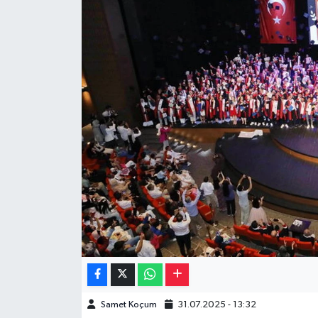
Müzik
Piyasa
Resmi İlanlar
Sağlık
Sinemalar
Siyaset
Spor
Teknoloji
Samet Koçum
31.07.2025 - 13:32
Türkiye