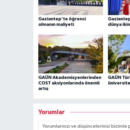
Gaziantep'te öğrenci
Gaziantep
olmanın maliyeti
dünya ikin
GAÜN Akademisyenlerinden
GAÜN Türk
COST aksiyonlarında önemli
üniversite
artış
Yorumlar