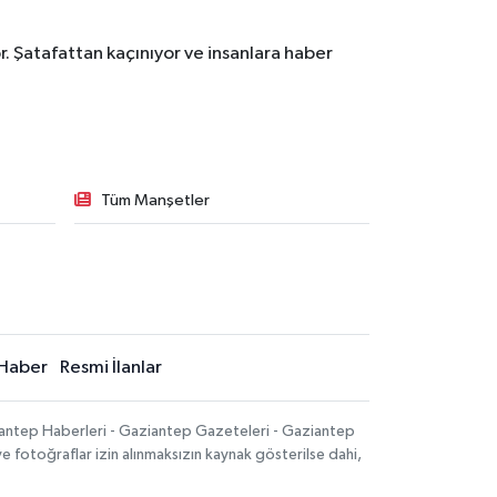
. Şatafattan kaçınıyor ve insanlara haber
Tüm Manşetler
Haber
Resmi İlanlar
iantep Haberleri - Gaziantep Gazeteleri - Gaziantep
ve fotoğraflar izin alınmaksızın kaynak gösterilse dahi,