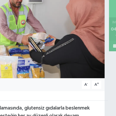
İM
04
-
+
A
A
klamasında, glutensiz gıdalarla beslenmek
esteğin her ay düzenli olarak devam