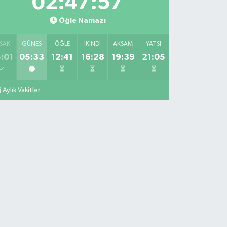
02:47:56
Öğle Namazı
SAK
GÜNEŞ
ÖĞLE
İKINDI
AKŞAM
YATSI
:01
05:33
12:41
16:28
19:39
21:05
Aylık Vakitler