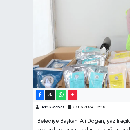
Müzik
Piyasa
Resmi İlanlar
Sağlık
Sinemalar
Siyaset
Spor
Teknik Merkez
07.06.2024 - 15:00
Teknoloji
Belediye Başkanı Ali Doğan, yazılı açı
Türkiye
zorunda olan vatandaşlara sağlanan d