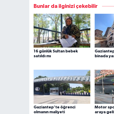
Bunlar da ilginizi çekebilir
16 günlük Sultan bebek
Gaziantep
satıldı mı
binada ya
Gaziantep'te öğrenci
Motor spor
olmanın maliyeti
araya gel