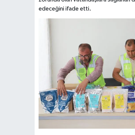
edeceğini ifade etti.
Video Haber
Yaşam
Yeme-İçme
Yemek