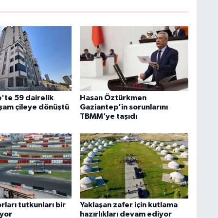
'te 59 dairelik
Hasan Öztürkmen
şam çileye dönüştü
Gaziantep’in sorunlarını
TBMM’ye taşıdı
ları tutkunları bir
Yaklaşan zafer için kutlama
iyor
hazırlıkları devam ediyor