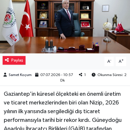
Müzik
Piyasa
Resmi İlanlar
Sağlık
Paylaş
-
+
A
A
Sinemalar
Samet Koçum
07.07.2026 - 10:57
1
Okunma Süresi: 2
Dk
Siyaset
Gaziantep'in küresel ölçekteki en önemli üretim
Spor
ve ticaret merkezlerinden biri olan Nizip, 2026
yılının ilk yarısında sergilediği dış ticaret
Teknoloji
performansıyla tarihi bir rekor kırdı. Güneydoğu
Anadolu İhracatçı Birlikleri (GAİB) tarafından
Türkiye