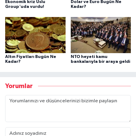
Ekonomik kriz Uslu
Dolar ve Euro Bugün Ne
Group'uda vurdu!
Kadar?
Altın Fiyatları Bugün Ne
NTO heyeti kamu
Kadar?
bankalarıyla bir araya geldi
Yorumlar