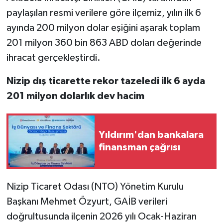
paylaşılan resmi verilere göre ilçemiz, yılın ilk 6
Video Haber
ayında 200 milyon dolar eşiğini aşarak toplam
201 milyon 360 bin 863 ABD doları değerinde
Yaşam
ihracat gerçekleştirdi.
Yeme-İçme
Nizip dış ticarette rekor tazeledi ilk 6 ayda
201 milyon dolarlık dev hacim
Yemek
Yıldırım'dan bankalara
finansman çağrısı
Nizip Ticaret Odası (NTO) Yönetim Kurulu
Başkanı Mehmet Özyurt, GAİB verileri
doğrultusunda ilçenin 2026 yılı Ocak-Haziran