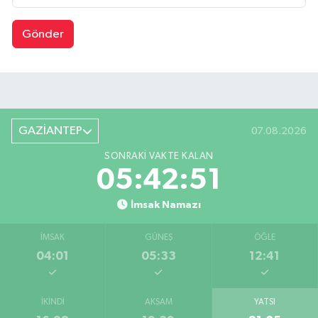
Gönder
GAZİANTEP
07.08.2026
SONRAKI VAKTE KALAN
05:42:50
İmsak Namazı
İMSAK
GÜNEŞ
ÖĞLE
04:01
05:33
12:41
İKINDI
AKŞAM
YATSI