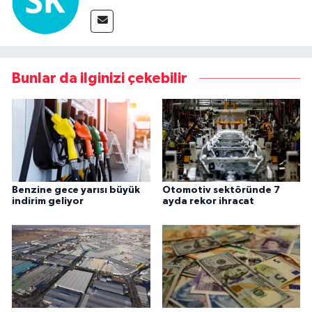
Bunlar da ilginizi çekebilir
Benzine gece yarısı büyük
Otomotiv sektöründe 7
indirim geliyor
ayda rekor ihracat