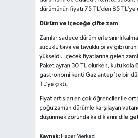
dürümünün fiyatı 75 TL’den 85 TL’ye ç
Video Haber
Dürüm ve içeceğe çifte zam
Yaşam
Zamlar sadece dürümlerle sınırlı kalmad
Yeme-İçme
sucuklu tava ve tavuklu pilav gibi ürü
yükseldi. İçecek fiyatlarına gelen zam
Yemek
Paket ayran 30 TL olurken, kutu kola 
gastronomi kenti Gaziantep’te bir dür
TL’ye çıktı.
Fiyat artışları en çok öğrenciler ile orta
çoğu zaman dürümle karşılayan vatanda
düşünmek zorunda kaldıklarını dile get
Kaynak:
Haber Merkezi