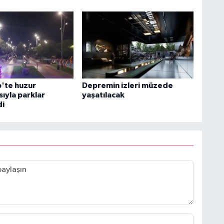
'te huzur
Depremin izleri müzede
ıyla parklar
yaşatılacak
di