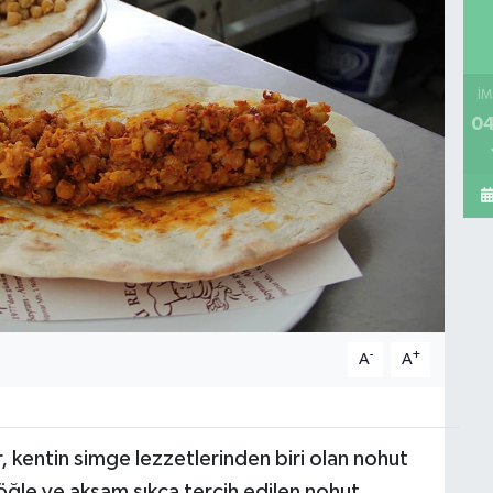
İM
04
-
+
A
A
 kentin simge lezzetlerinden biri olan nohut
ğle ve akşam sıkça tercih edilen nohut