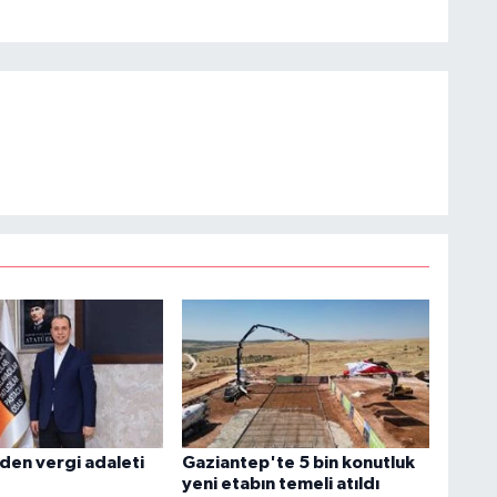
den vergi adaleti
Gaziantep'te 5 bin konutluk
yeni etabın temeli atıldı