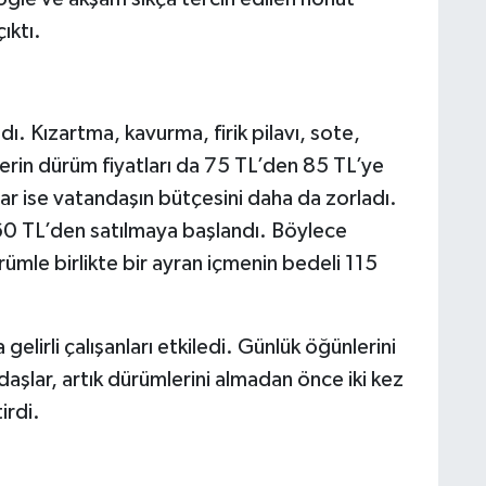
ıktı.
ı. Kızartma, kavurma, firik pilavı, sote,
nlerin dürüm fiyatları da 75 TL’den 85 TL’ye
lar ise vatandaşın bütçesini daha da zorladı.
60 TL’den satılmaya başlandı. Böylece
ümle birlikte bir ayran içmenin bedeli 115
 gelirli çalışanları etkiledi. Günlük öğünlerini
şlar, artık dürümlerini almadan önce iki kez
irdi.