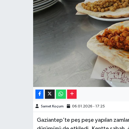
Müzik
Piyasa
Resmi İlanlar
Sağlık
Sinemalar
Siyaset
Spor
Samet Koçum
06.01.2026 - 17:25
Teknoloji
Gaziantep’te peş peşe yapılan zamlar,
Türkiye
dürümünü de etkiledi. Kentte sabah, ö