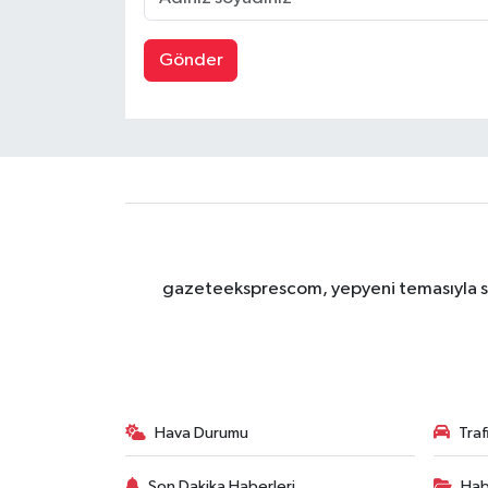
Gönder
gazeteeksprescom, yepyeni temasıyla sizl
Hava Durumu
Tra
Son Dakika Haberleri
Hab