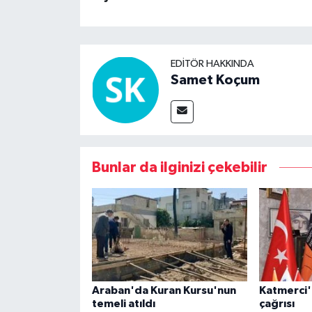
EDITÖR HAKKINDA
Samet Koçum
Bunlar da ilginizi çekebilir
Araban'da Kuran Kursu'nun
Katmerci'
temeli atıldı
çağrısı