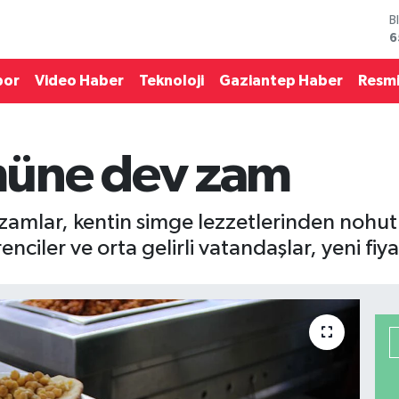
B
6
D
4
por
Video Haber
Teknoloji
Gaziantep Haber
Resmi
E
5
S
6
üne dev zam
G
6
B
1
 zamlar, kentin simge lezzetlerinden noh
ciler ve orta gelirli vatandaşlar, yeni fiya