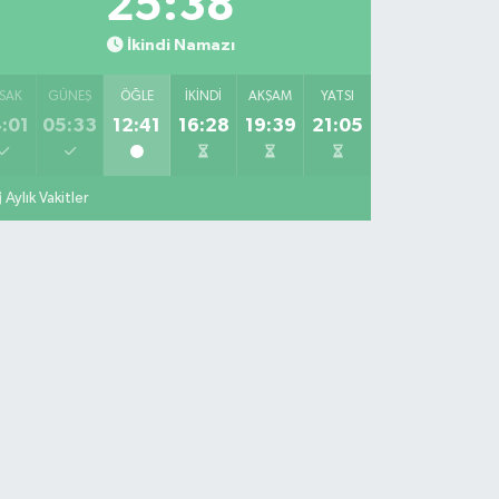
25:37
İkindi Namazı
SAK
GÜNEŞ
ÖĞLE
İKINDI
AKŞAM
YATSI
:01
05:33
12:41
16:28
19:39
21:05
Aylık Vakitler