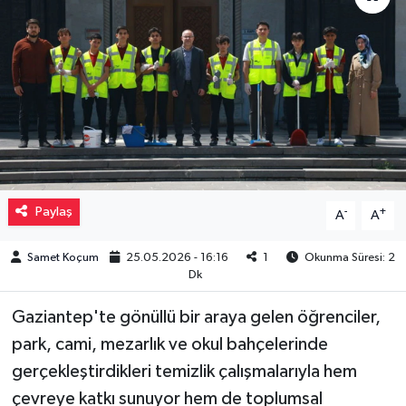
Müzik
Piyasa
Resmi İlanlar
Sağlık
Paylaş
-
+
A
A
Sinemalar
Samet Koçum
25.05.2026 - 16:16
1
Okunma Süresi: 2
Siyaset
Dk
Spor
Gaziantep'te gönüllü bir araya gelen öğrenciler,
park, cami, mezarlık ve okul bahçelerinde
Teknoloji
gerçekleştirdikleri temizlik çalışmalarıyla hem
çevreye katkı sunuyor hem de toplumsal
Türkiye