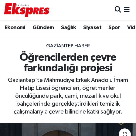
Eğitim
Hava Durumu
Ekonomi
Gündem
Sağlık
Siyaset
Spor
Vid
Ekonomi
Trafik Durumu
GAZIANTEP HABER
Gaziantep son dakika
Puan Durumu ve Fikstür
Öğrencilerden çevre
farkındalığı projesi
Genel
Tüm Manşetler
Gaziantep’te Mahmudiye Erkek Anadolu İmam
Gündem
Son Dakika Haberleri
Hatip Lisesi öğrencileri, öğretmenleri
öncülüğünde park, cami, mezarlık ve okul
Haberler
Haber Arşivi
bahçelerinde gerçekleştirdikleri temizlik
çalışmalarıyla çevre bilincine katkı sağlıyor.
Kültür Sanat
Magazin