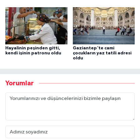
Hayalinin peşinden gitti,
Gaziantep'te cami
kendi işinin patronu oldu
çocukların yaz tatili adresi
oldu
Yorumlar