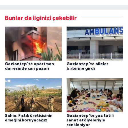
Bunlar da ilginizi çekebilir
Gaziantep'te apartman
Gaziantep'te aileler
dairesinde can pazarı
birbirine girdi
Şahin: Fıstık üreticisinin
Gaziantep'te yaz tatili
emeğini koruyacağız
sanat atölyeleriyle
renkleniyor