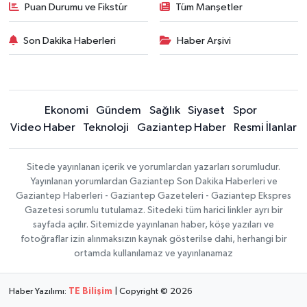
Puan Durumu ve Fikstür
Tüm Manşetler
Son Dakika Haberleri
Haber Arşivi
Ekonomi
Gündem
Sağlık
Siyaset
Spor
Video Haber
Teknoloji
Gaziantep Haber
Resmi İlanlar
Sitede yayınlanan içerik ve yorumlardan yazarları sorumludur.
Yayınlanan yorumlardan Gaziantep Son Dakika Haberleri ve
Gaziantep Haberleri - Gaziantep Gazeteleri - Gaziantep Ekspres
Gazetesi sorumlu tutulamaz. Sitedeki tüm harici linkler ayrı bir
sayfada açılır. Sitemizde yayınlanan haber, köşe yazıları ve
fotoğraflar izin alınmaksızın kaynak gösterilse dahi, herhangi bir
ortamda kullanılamaz ve yayınlanamaz
Haber Yazılımı:
TE Bilişim
| Copyright © 2026