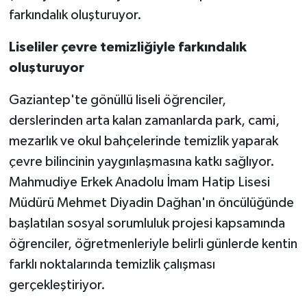
farkındalık oluşturuyor.
Video Haber
Liseliler çevre temizliğiyle farkındalık
oluşturuyor
Yaşam
Gaziantep'te gönüllü liseli öğrenciler,
Yeme-İçme
derslerinden arta kalan zamanlarda park, cami,
Yemek
mezarlık ve okul bahçelerinde temizlik yaparak
çevre bilincinin yaygınlaşmasına katkı sağlıyor.
Mahmudiye Erkek Anadolu İmam Hatip Lisesi
Müdürü Mehmet Diyadin Dağhan'ın öncülüğünde
başlatılan sosyal sorumluluk projesi kapsamında
öğrenciler, öğretmenleriyle belirli günlerde kentin
farklı noktalarında temizlik çalışması
gerçekleştiriyor.