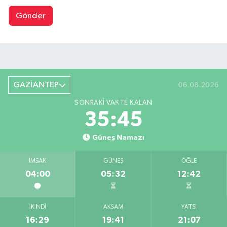
Gönder
GAZİANTEP
06.08.2026
SONRAKI VAKTE KALAN
35:45
Güneş Namazı
İMSAK
GÜNEŞ
ÖĞLE
04:00
05:32
12:42
İKINDI
AKŞAM
YATSI
16:29
19:41
21:07