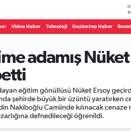
D
4
E
5
por
Video Haber
Teknoloji
Gaziantep Haber
Resmi
S
6
G
6
ime adamış Nüket
B
1
B
etti
6
dayan eğitim gönüllüsü Nüket Ersoy geçirdi
 anda şehirde büyük bir üzüntü yaratırken 
n Nakiboğlu Camiinde kılınacak cenaze 
zarlığına defnedileceği öğrenildi.