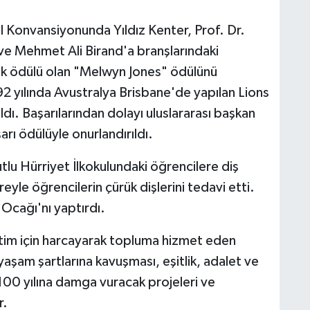
l Konvansiyonunda Yıldız Kenter, Prof. Dr.
ve Mehmet Ali Birand'a branşlarındaki
yük ödülü olan "Melwyn Jones" ödülünü
92 yılında Avustralya Brisbane'de yapılan Lions
ı. Başarılarından dolayı uluslararası başkan
rı ödülüyle onurlandırıldı.
u Hürriyet İlkokulundaki öğrencilere diş
eyle öğrencilerin çürük dişlerini tedavi etti.
 Ocağı'nı yaptırdı.
tim için harcayarak topluma hizmet eden
 yaşam şartlarına kavuşması, eşitlik, adalet ve
100 yılına damga vuracak projeleri ve
r.