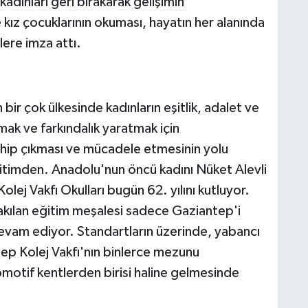
kadınları geri bırakarak gelişimin
e kız çocuklarının okuması, hayatın her alanında
lere imza attı.
ir çok ülkesinde kadınların eşitlik, adalet ve
tmak ve farkındalık yaratmak için
sahip çıkması ve mücadele etmesinin yolu
itimden. Anadolu'nun öncü kadını Nüket Alevli
ej Vakfı Okulları bugün 62. yılını kutluyor.
yakılan eğitim meşalesi sadece Gaziantep'i
vam ediyor. Standartların üzerinde, yabancı
ntep Kolej Vakfı'nın binlerce mezunu
omotif kentlerden birisi haline gelmesinde