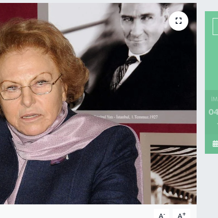
İM
04
-
+
A
A