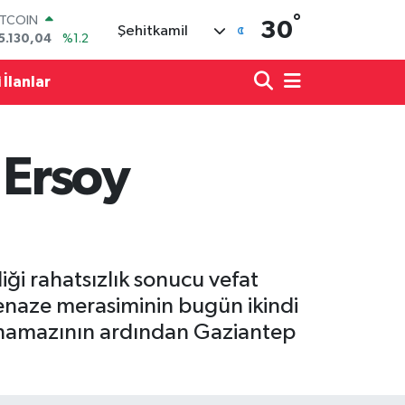
°
OLAR
30
Şehitkamil
7,7106
%0.17
URO
5,1652
%0.27
 İlanlar
TERLİN
4,4046
%0.35
RAM ALTIN
648.99
%2.59
 Ersoy
İST100
3.773
%-19
ITCOIN
5.130,04
%1.2
ği rahatsızlık sonucu vefat
cenaze merasiminin bugün ikindi
namazının ardından Gaziantep