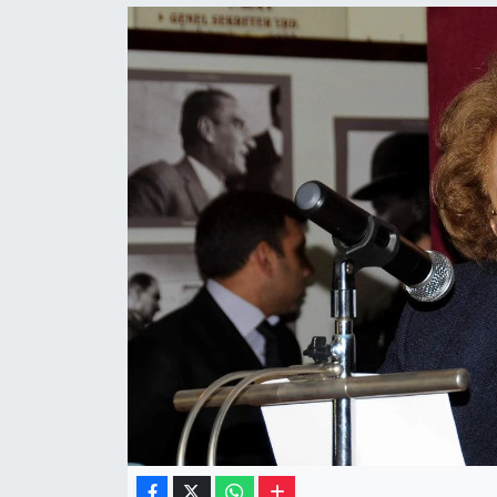
Müzik
Piyasa
Resmi İlanlar
Sağlık
Sinemalar
Siyaset
Spor
Teknoloji
Türkiye