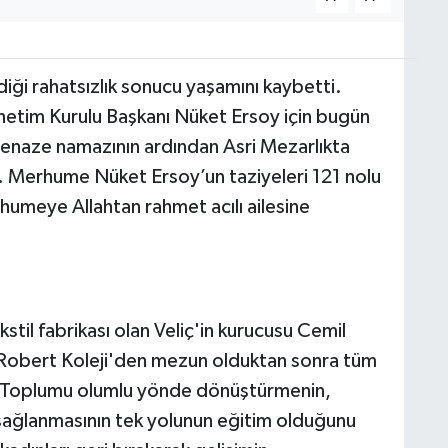
diği rahatsızlık sonucu yaşamını kaybetti.
netim Kurulu Başkanı Nüket Ersoy için bugün
cenaze namazının ardından Asri Mezarlıkta
. Merhume Nüket Ersoy’un taziyeleri 121 nolu
humeye Allahtan rahmet acılı ailesine
til fabrikası olan Veliç'in kurucusu Cemil
y, Robert Koleji'den mezun olduktan sonra tüm
ı. Toplumu olumlu yönde dönüştürmenin,
 sağlanmasının tek yolunun eğitim olduğunu