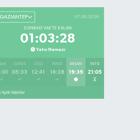
GAZİANTEP
07.08.2026
SONRAKI VAKTE KALAN
01:03:27
Yatsı Namazı
SAK
GÜNEŞ
ÖĞLE
İKINDI
AKŞAM
YATSI
:01
05:33
12:41
16:28
19:39
21:05
Aylık Vakitler