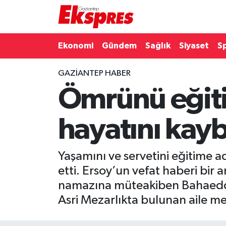
Eğitim
Hava Durumu
Ekonomi
Gündem
Sağlık
Siyaset
S
Ekonomi
Trafik Durumu
GAZIANTEP HABER
Ömrünü eğit
Gaziantep son dakika
Puan Durumu ve Fikstür
Genel
Tüm Manşetler
hayatını kayb
Gündem
Son Dakika Haberleri
Yaşamını ve servetini eğitime a
Haberler
Haber Arşivi
etti. Ersoy’un vefat haberi bir
namazına müteakiben Bahaeddi
Kültür Sanat
Asri Mezarlıkta bulunan aile me
Magazin