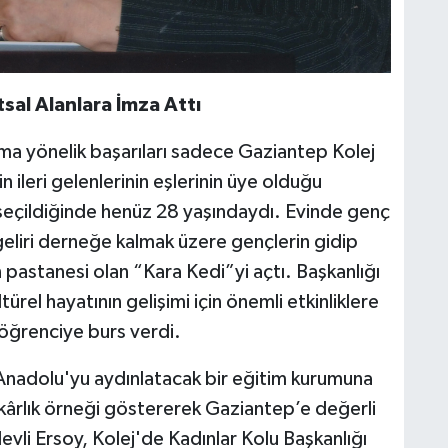
sal Alanlara İmza Attı
ma yönelik başarıları sadece Gaziantep Kolej
hrin ileri gelenlerinin eşlerinin üye olduğu
seçildiğinde henüz 28 yaşındaydı. Evinde genç
eliri derneğe kalmak üzere gençlerin gidip
pastanesi olan “Kara Kedi”yi açtı. Başkanlığı
rel hayatının gelişimi için önemli etkinliklere
 öğrenciye burs verdi.
n Anadolu'yu aydınlatacak bir eğitim kurumuna
ârlık örneği göstererek Gaziantep’e değerli
vli Ersoy, Kolej'de Kadınlar Kolu Başkanlığı