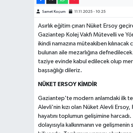
Samet Koçum
11.11.2025 - 10:25
Video Haber
Asırlık eğitim çınarı Nüket Ersoy geçir
Yaşam
Gaziantep Kolej Vakfı Mütevelli ve Yö
ikindi namazına müteakiben kılınacak 
Yeme-İçme
bulunan aile mezarlığına defnedilecek
Yemek
taziye evinde kabul edilecek olup mer
başsağlığı dileriz.
NÜKET ERSOY KİMDİR
Gaziantep'te modern anlamdaki ilk teks
Alevli'nin kızı olan Nüket Alevli Erso
hayatını toplumun gelişimine harcad
dolayısıyla kalkınmanın ve gelişmenin