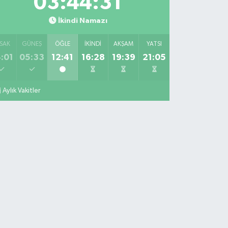
03:44:30
İkindi Namazı
SAK
GÜNEŞ
ÖĞLE
İKINDI
AKŞAM
YATSI
:01
05:33
12:41
16:28
19:39
21:05
Aylık Vakitler