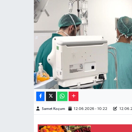
Müzik
Piyasa
Resmi İlanlar
Sağlık
Sinemalar
Siyaset
Spor
Samet Koçum
12.06.2026 - 10:22
12.06.2
Teknoloji
Türkiye