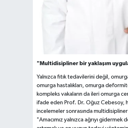
"Multidisipliner bir yaklaşım uygu
Yalnızca fıtık tedavilerini değil, omurg
omurga hastalıkları, omurga deformite
kompleks vakaların da ileri omurga cer
ifade eden Prof. Dr. Oğuz Cebesoy, her
incelemeler sonrasında multidisipliner 
"Amacımız yalnızca ağrıyı gidermek deği