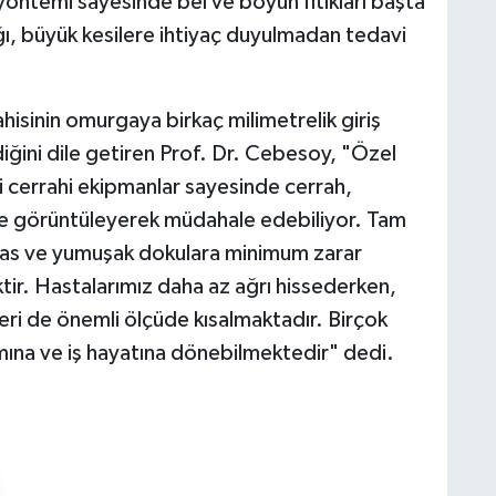
öntemi sayesinde bel ve boyun fıtıkları başta
ı, büyük kesilere ihtiyaç duyulmadan tedavi
sinin omurgaya birkaç milimetrelik giriş
diğini dile getiren Prof. Dr. Cebesoy, "Özel
i cerrahi ekipmanlar sayesinde cerrah,
te görüntüleyerek müdahale edebiliyor. Tam
kas ve yumuşak dokulara minimum zarar
tir. Hastalarımız daha az ağrı hissederken,
eri de önemli ölçüde kısalmaktadır. Birçok
amına ve iş hayatına dönebilmektedir" dedi.