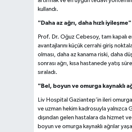
artırmak ve en uygun tedavi yöntemini k
kullandı.
"Daha az ağrı, daha hızlı iyileşme"
Prof. Dr. Oğuz Cebesoy, tam kapalı e
avantajlarını küçük cerrahi giriş nokt
olması, daha az kanama riski, daha dü
sonrası ağrı, kısa hastanede yatış sür
sıraladı.
"Bel, boyun ve omurga kaynaklı ağr
Liv Hospital Gaziantep’in ileri omurga
ve uzman hekim kadrosuyla yalnızca Ga
dışından gelen hastalara da hizmet ver
boyun ve omurga kaynaklı ağrılar yaşay