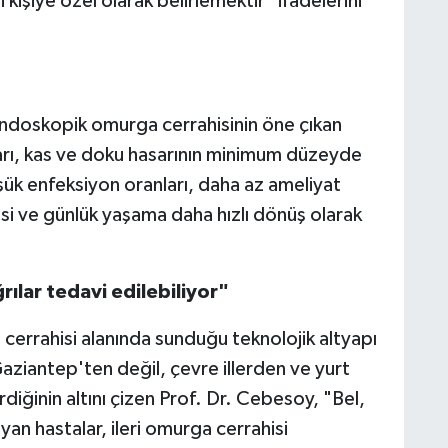
işiye özel olarak belirlemektir" ifadelerini
ndoskopik omurga cerrahisinin öne çıkan
aları, kas ve doku hasarının minimum düzeyde
şük enfeksiyon oranları, daha az ameliyat
esi ve günlük yaşama daha hızlı dönüş olarak
ılar tedavi edilebiliyor"
 cerrahisi alanında sunduğu teknolojik altyapı
ziantep'ten değil, çevre illerden ve yurt
diğinin altını çizen Prof. Dr. Cebesoy, "Bel,
an hastalar, ileri omurga cerrahisi