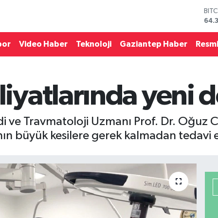
DO
47,
EU
55,
por
Video Haber
Teknoloji
Gaziantep Haber
Resmi
STE
64,
GRA
661
iyatlarında yeni
BİS
13.
BIT
64.
di ve Travmatoloji Uzmanı Prof. Dr. Oğuz 
ın büyük kesilere gerek kalmadan tedavi edi