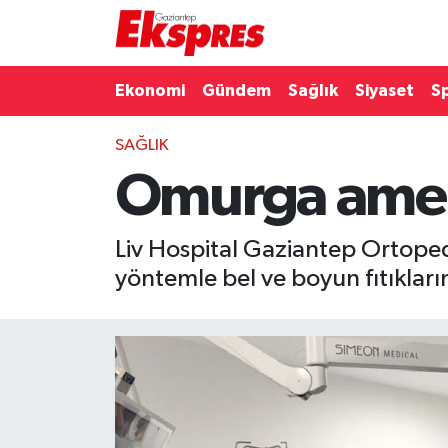
Eğitim
Hava Durumu
Ekonomi
Gündem
Sağlık
Siyaset
S
Ekonomi
Trafik Durumu
SAĞLIK
Omurga amel
Gaziantep son dakika
Puan Durumu ve Fikstür
Genel
Tüm Manşetler
Liv Hospital Gaziantep Ortope
yöntemle bel ve boyun fıtıkların
Gündem
Son Dakika Haberleri
Haberler
Haber Arşivi
Kültür Sanat
Magazin