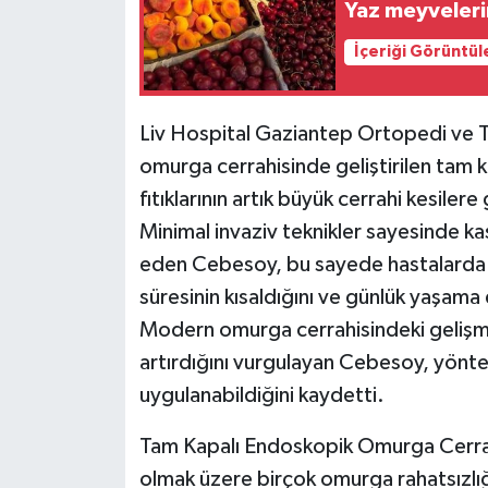
Yaz meyveleri
Video Haber
İçeriği Görüntül
Yaşam
Liv Hospital Gaziantep Ortopedi ve 
Yeme-İçme
omurga cerrahisinde geliştirilen tam
fıtıklarının artık büyük cerrahi kesiler
Yemek
Minimal invaziv teknikler sayesinde ka
eden Cebesoy, bu sayede hastalarda 
süresinin kısaldığını ve günlük yaşama
Modern omurga cerrahisindeki gelişme
artırdığını vurgulayan Cebesoy, yönt
uygulanabildiğini kaydetti.
Tam Kapalı Endoskopik Omurga Cerrahis
olmak üzere birçok omurga rahatsızlığ