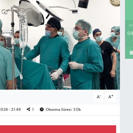
İM
04
-
+
A
A
026 - 21:49
1
Okunma Süresi: 3 Dk