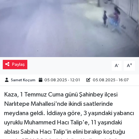
Müzik
Piyasa
Resmi İlanlar
Sağlık
Paylaş
-
+
A
A
Sinemalar
Samet Koçum
05.08.2025 - 12:01
05.08.2025 - 16:07
Siyaset
Kaza, 1 Temmuz Cuma günü Şahinbey ilçesi
Narlıtepe Mahallesi'nde ikindi saatlerinde
Spor
meydana geldi. İddiaya göre, 3 yaşındaki yabancı
Teknoloji
uyruklu Muhammed Hacı Talip'e, 11 yaşındaki
ablası Sabiha Hacı Talip'in elini bırakıp koştuğu
Türkiye