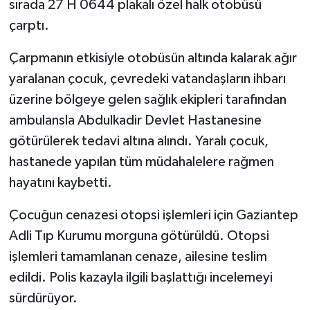
sırada 27 H 0644 plakalı özel halk otobüsü
çarptı.
Video Haber
Çarpmanın etkisiyle otobüsün altında kalarak ağır
Yaşam
yaralanan çocuk, çevredeki vatandaşların ihbarı
üzerine bölgeye gelen sağlık ekipleri tarafından
Yeme-İçme
ambulansla Abdulkadir Devlet Hastanesine
Yemek
götürülerek tedavi altına alındı. Yaralı çocuk,
hastanede yapılan tüm müdahalelere rağmen
hayatını kaybetti.
Çocuğun cenazesi otopsi işlemleri için Gaziantep
Adli Tıp Kurumu morguna götürüldü. Otopsi
işlemleri tamamlanan cenaze, ailesine teslim
edildi. Polis kazayla ilgili başlattığı incelemeyi
sürdürüyor.