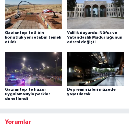
Gaziantep'te 5 bin
Valilik duyurdu: Nüfus ve
konutluk yeni etabın temeli
Vatandaşlık Müdürlüğünün
atıldı
adresi değişti
Gaziantep'te huzur
Depremin izleri müzede
uygulamasıyla parklar
yaşatılacak
denetlendi
Yorumlar