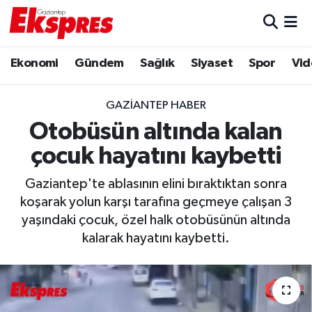
Eğitim
Hava Durumu
Ekonomi
Gündem
Sağlık
Siyaset
Spor
Vid
Ekonomi
Trafik Durumu
GAZIANTEP HABER
Gaziantep son dakika
Puan Durumu ve Fikstür
Otobüsün altında kalan
çocuk hayatını kaybetti
Genel
Tüm Manşetler
Gaziantep'te ablasının elini bıraktıktan sonra
Gündem
Son Dakika Haberleri
koşarak yolun karşı tarafına geçmeye çalışan 3
yaşındaki çocuk, özel halk otobüsünün altında
Haberler
Haber Arşivi
kalarak hayatını kaybetti.
Kültür Sanat
Magazin