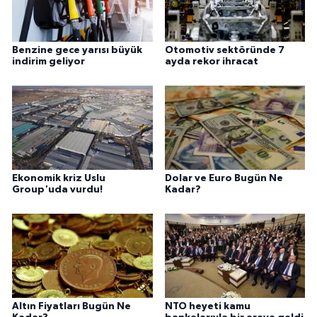
Benzine gece yarısı büyük
Otomotiv sektöründe 7
indirim geliyor
ayda rekor ihracat
Ekonomik kriz Uslu
Dolar ve Euro Bugün Ne
Group'uda vurdu!
Kadar?
Altın Fiyatları Bugün Ne
NTO heyeti kamu