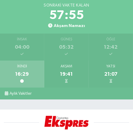
SONRAKI VAKTE KALAN
57:54
Akşam Namazı
İMSAK
GÜNEŞ
ÖĞLE
04:00
05:32
12:42
İKINDI
AKŞAM
YATSI
16:29
19:41
21:07
Aylık Vakitler