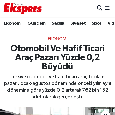
Eğitim
Hava Durumu
Ekonomi
Gündem
Sağlık
Siyaset
Spor
Vid
Ekonomi
Trafik Durumu
EKONOMI
Gaziantep son dakika
Puan Durumu ve Fikstür
Otomobil Ve Hafif Ticari
Araç Pazarı Yüzde 0,2
Genel
Tüm Manşetler
Büyüdü
Gündem
Son Dakika Haberleri
Türkiye otomobil ve hafif ticari araç toplam
pazarı, ocak-ağustos döneminde önceki yılın aynı
Haberler
Haber Arşivi
dönemine göre yüzde 0,2 artarak 762 bin 152
adet olarak gerçekleşti.
Kültür Sanat
Magazin