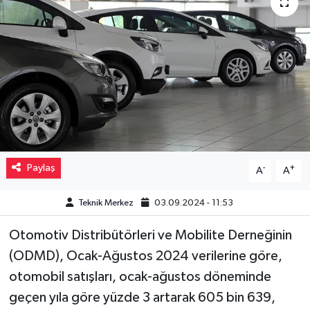
Müzik
Piyasa
Resmi İlanlar
Sağlık
Sinemalar
Paylaş
-
+
A
A
Siyaset
Teknik Merkez
03.09.2024 - 11:53
Otomotiv Distribütörleri ve Mobilite Derneğinin
Spor
(ODMD), Ocak-Ağustos 2024 verilerine göre,
Teknoloji
otomobil satışları, ocak-ağustos döneminde
geçen yıla göre yüzde 3 artarak 605 bin 639,
Türkiye