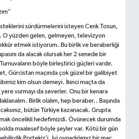
azım”
steklerini sürdürmelerini isteyen Cenk Tosun,
. O yüzden gelen, gelmeyen, televizyon
kkür etmek istiyorum. Bu birlik ve beraberliği
pasını da alacak olursak her 2 senede bir
Turnuvaların böyle birleştirici güçleri vardır.
t, Gürcistan maçında çok güzel bir galibiyet
akibimiz kim olsun demeyi. İkinci maçta da
 yere vurmayı da severler. Onu bir kenara
klanalım. Birlik olalım, hep beraber.. Başında
acaksınız, bütün Türkiye kazanacak. Grupta
kmak öncelikli hedefimizdi. Övünecek durumda
bolda maalesef böyle şeyler var. Kötü bir gün
ebilirdik Portekiz’i. İyi oynadığımız bir maç