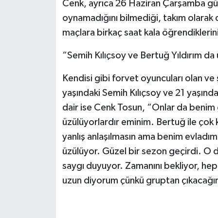
Cenk, ayrıca 26 Haziran Çarşamba g
oynamadığını bilmediği, takım olarak
maçlara birkaç saat kala öğrendiklerin
“Semih Kılıçsoy ve Bertuğ Yıldırım da
Kendisi gibi forvet oyuncuları olan v
yaşındaki Semih Kılıçsoy ve 21 yaşınd
dair ise Cenk Tosun, “Onlar da benim
üzülüyorlardır eminim. Bertuğ ile ço
yanlış anlaşılmasın ama benim evladı
üzülüyor. Güzel bir sezon geçirdi. O 
saygı duyuyor. Zamanını bekliyor, hep
uzun diyorum çünkü gruptan çıkacağım