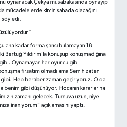
ünü oynanacak Çekya müsabakasında oynayıp
 da mücadelelerde kimin sahada olacağını
i söyledi.
 üzülüyordur”
e şu ana kadar forma şansı bulamayan 18
aki Bertuğ Yıldırım’la konuşup konuşmadığına
 gibi. Oynamayan her oyuncu gibi
k konuşma fırsatım olmadı ama Semih zaten
m gibi. Hep beraber zaman geçiriyoruz. O da
da benim gibi düşünüyor. Hocanın kararlarına
imizin zamanı gelecek. Turnuva uzun, niye
ıza inanıyorum” açıklamasını yaptı.