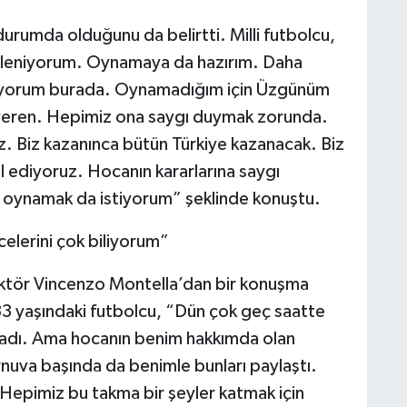
durumda olduğunu da belirtti. Milli futbolcu,
besleniyorum. Oynamaya da hazırım. Daha
lüyorum burada. Oynamadığım için Üzgünüm
ı veren. Hepimiz ona saygı duymak zorunda.
z. Biz kazanınca bütün Türkiye kazanacak. Biz
l ediyoruz. Hocanın kararlarına saygı
oynamak da istiyorum” şeklinde konuştu.
lerini çok biliyorum”
ktör Vincenzo Montella’dan bir konuşma
 33 yaşındaki futbolcu, “Dün çok geç saatte
madı. Ama hocanın benim hakkımda olan
rnuva başında da benimle bunları paylaştı.
Hepimiz bu takma bir şeyler katmak için