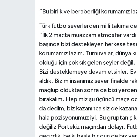
“Bu birlik ve beraberliği korumamız l
Türk futbolseverlerden milli takıma de
“İlk 2 maçta muazzam atmosfer vardı
başında bizi destekleyen herkese teşe
korumamız lazım. Turnuvalar, dünya ku
olduğu için çok sık gelen şeyler değil. 
Bizi desteklemeye devam etsinler. Eve
aldık. Bizim insanımız sever finalde r
mağlup olduktan sonra da bizi yerden
bırakalım. Hepimiz şu üçüncü maça oda
da dedim, biz kazanınca siz de kazan
hala pozisyonumuz iyi. Bu gruptan çı
değiliz Portekiz maçından dolayı. Fut
geçirdik, belki başla bir gün de biz yen