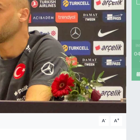
İM
04
-
+
A
A