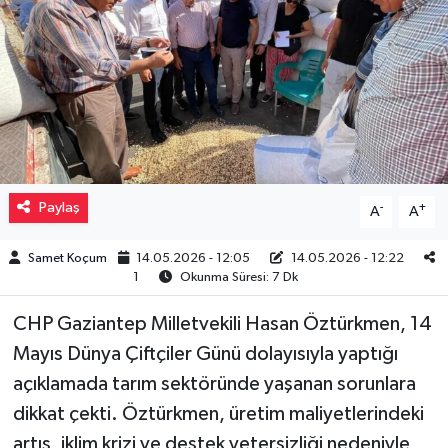
Müzik
Piyasa
Resmi İlanlar
Sağlık
Paylaş
-
+
A
A
Sinemalar
Samet Koçum
14.05.2026 - 12:05
14.05.2026 - 12:22
1
Okunma Süresi: 7 Dk
Siyaset
CHP Gaziantep Milletvekili Hasan Öztürkmen, 14
Spor
Mayıs Dünya Çiftçiler Günü dolayısıyla yaptığı
açıklamada tarım sektöründe yaşanan sorunlara
Teknoloji
dikkat çekti. Öztürkmen, üretim maliyetlerindeki
artış, iklim krizi ve destek yetersizliği nedeniyle
Türkiye