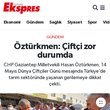
Eğitim
Hava Durumu
Ekonomi
Gündem
Sağlık
Siyaset
Spor
Vid
Ekonomi
Trafik Durumu
GÜNDEM
Gaziantep son dakika
Puan Durumu ve Fikstür
Öztürkmen: Çiftçi zor
durumda
Genel
Tüm Manşetler
CHP Gaziantep Milletvekili Hasan Öztürkmen, 14
Gündem
Son Dakika Haberleri
Mayıs Dünya Çiftçiler Günü mesajında Türkiye’de
tarım sektöründe yaşanan gerilemeye dikkat
Haberler
Haber Arşivi
çekti.
Kültür Sanat
Magazin