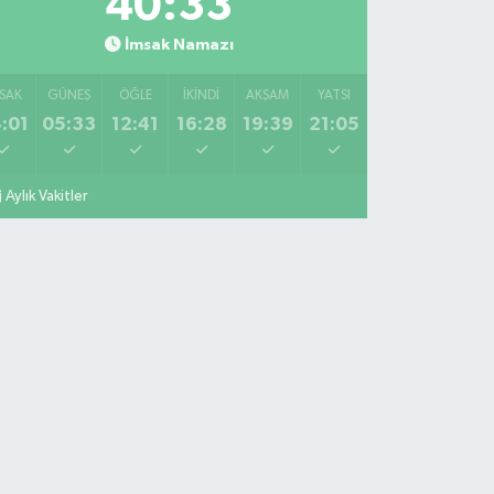
40:32
İmsak Namazı
SAK
GÜNEŞ
ÖĞLE
İKINDI
AKŞAM
YATSI
:01
05:33
12:41
16:28
19:39
21:05
Aylık Vakitler