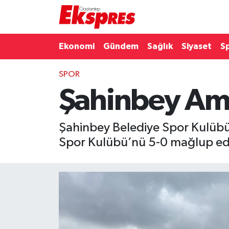
Eğitim
Hava Durumu
Ekonomi
Gündem
Sağlık
Siyaset
S
Ekonomi
Trafik Durumu
SPOR
Şahinbey Amp
Gaziantep son dakika
Puan Durumu ve Fikstür
Genel
Tüm Manşetler
Şahinbey Belediye Spor Kulübü 
Spor Kulübü’nü 5-0 mağlup ede
Gündem
Son Dakika Haberleri
Haberler
Haber Arşivi
Kültür Sanat
Magazin