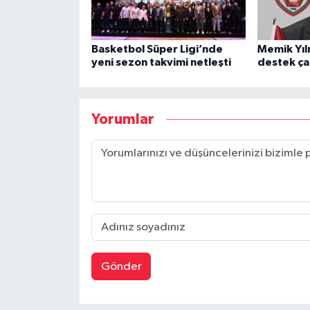
Basketbol Süper Ligi’nde
Memik Yıl
yeni sezon takvimi netleşti
destek ça
Yorumlar
Gönder