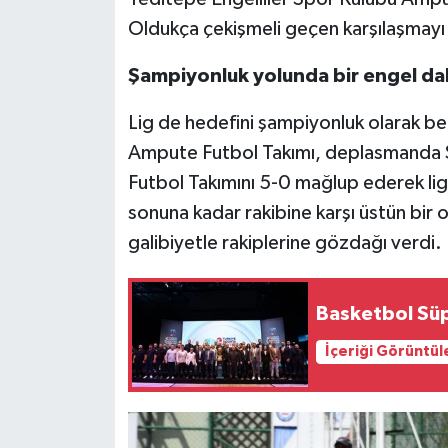
Oldukça çekişmeli geçen karşılaşmayı 
Video Haber
Şampiyonluk yolunda bir engel dah
Yaşam
Lig de hedefini şampiyonluk olarak be
Yeme-İçme
Ampute Futbol Takımı, deplasmanda Ş
Futbol Takımını 5-0 mağlup ederek lig
Yemek
sonuna kadar rakibine karşı üstün bir 
galibiyetle rakiplerine gözdağı verdi.
Basketbol Süp
İçeriği Görüntül