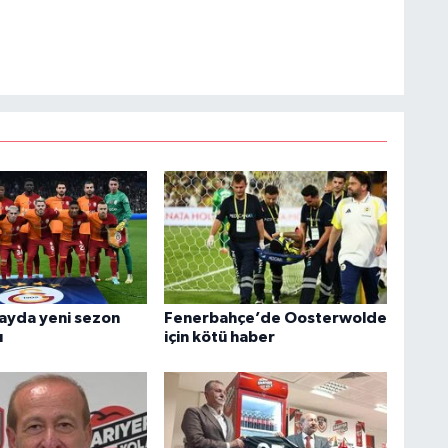
ayda yeni sezon
Fenerbahçe’de Oosterwolde
ı
için kötü haber