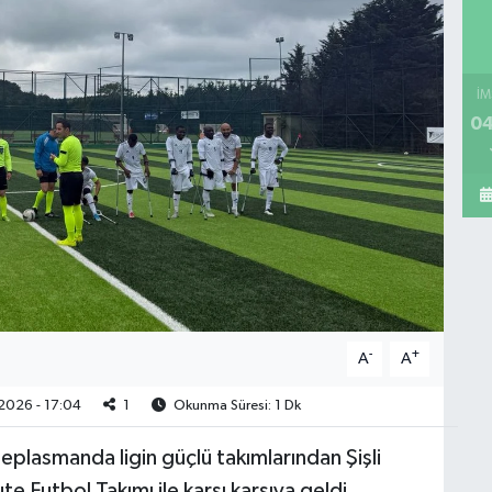
İM
04
-
+
A
A
2026 - 17:04
1
Okunma Süresi: 1 Dk
plasmanda ligin güçlü takımlarından Şişli
 Futbol Takımı ile karşı karşıya geldi.