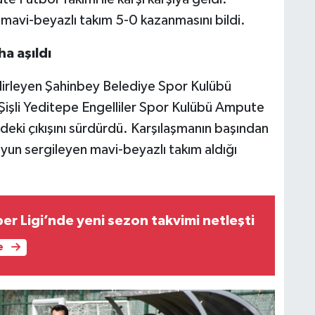
mavi-beyazlı takım 5-0 kazanmasını bildi.
a aşıldı
lirleyen Şahinbey Belediye Spor Kulübü
işli Yeditepe Engelliler Spor Kulübü Ampute
deki çıkışını sürdürdü. Karşılaşmanın başından
oyun sergileyen mavi-beyazlı takım aldığı
er Ligi’nde yeni sezon takvimi netleşti
e