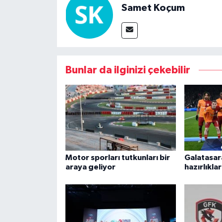
Samet Koçum
Bunlar da ilginizi çekebilir
Motor sporları tutkunları bir
Galatasar
araya geliyor
hazırlıklar