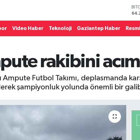
64.
DO
47,
EU
por
Video Haber
Teknoloji
Gaziantep Haber
Resmi
55,
STE
64,
GRA
651
ute rakibini acım
BİS
13.
Ampute Futbol Takımı, deplasmanda karşıla
rek şampiyonluk yolunda önemli bir galibi