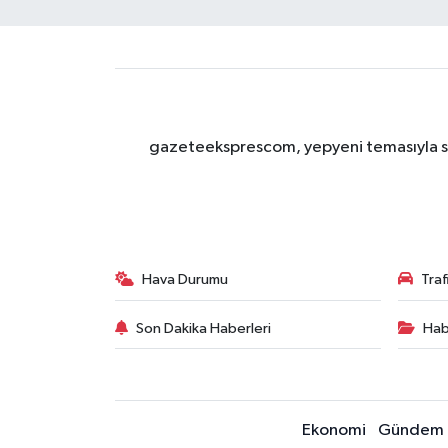
gazeteeksprescom, yepyeni temasıyla sizl
Hava Durumu
Tra
Son Dakika Haberleri
Hab
Ekonomi
Gündem