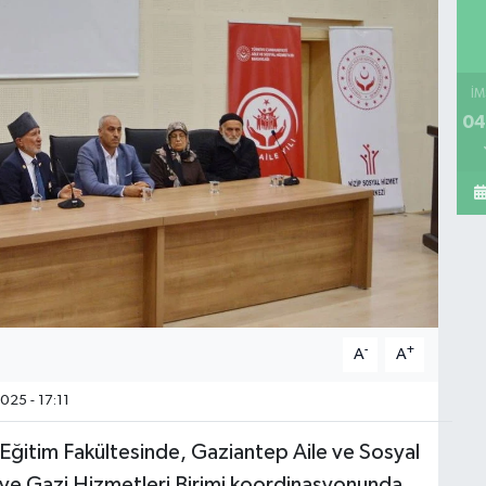
İM
04
-
+
A
A
025 - 17:11
Eğitim Fakültesinde, Gaziantep Aile ve Sosyal
ı ve Gazi Hizmetleri Birimi koordinasyonunda