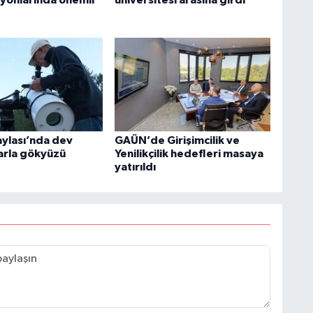
aylası’nda dev
GAÜN’de Girişimcilik ve
arla gökyüzü
Yenilikçilik hedefleri masaya
yatırıldı