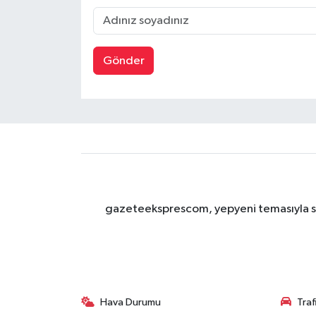
Gönder
gazeteeksprescom, yepyeni temasıyla sizl
Hava Durumu
Tra