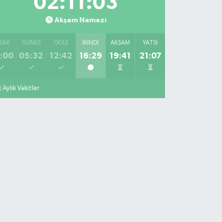
02:11:02
Akşam Namazı
SAK
GÜNEŞ
ÖĞLE
İKINDI
AKŞAM
YATSI
:00
05:32
12:42
16:29
19:41
21:07
Aylık Vakitler