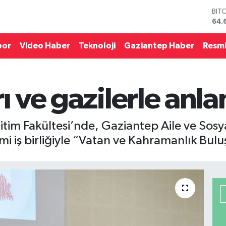
64.
DO
47,
EU
por
Video Haber
Teknoloji
Gaziantep Haber
Resmi
55,
STE
64,
GRA
rı ve gazilerle anl
651
BİS
13.
itim Fakültesi’nde, Gaziantep Aile ve Sosy
imi iş birliğiyle “Vatan ve Kahramanlık Bulu