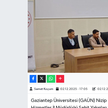
Müzik
Piyasa
Resmi İlanlar
Sağlık
Sinemalar
Siyaset
Spor
Samet Koçum
02.12.2025 - 17:05
02.12.2
Teknoloji
Gaziantep Üniversitesi (GAÜN) Nizip 
Türkiye
Hizmetler İl Müdürlüğü Şehit Yakınlar