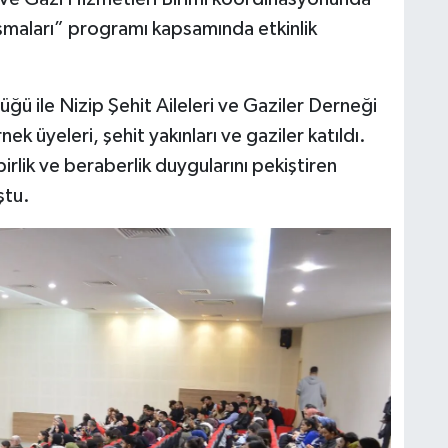
şmaları” programı kapsamında etkinlik
ğü ile Nizip Şehit Aileleri ve Gaziler Derneği
k üyeleri, şehit yakınları ve gaziler katıldı.
 birlik ve beraberlik duygularını pekiştiren
ştu.