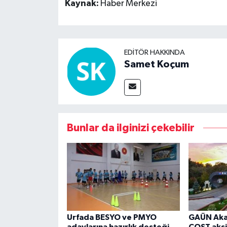
Kaynak:
Haber Merkezi
EDITÖR HAKKINDA
Samet Koçum
Bunlar da ilginizi çekebilir
Urfada BESYO ve PMYO
GAÜN Aka
adaylarına hazırlık desteği
COST aksi