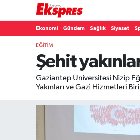
Eğitim
Hava Durumu
Ekonomi
Gündem
Sağlık
Siyaset
S
Ekonomi
Trafik Durumu
EĞITIM
Şehit yakınla
Gaziantep son dakika
Puan Durumu ve Fikstür
Genel
Tüm Manşetler
Gaziantep Üniversitesi Nizip Eğ
Yakınları ve Gazi Hizmetleri Bir
Gündem
Son Dakika Haberleri
Haberler
Haber Arşivi
Kültür Sanat
Magazin