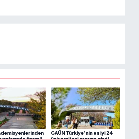
demisyenlerinden
GAÜN Türkiye'nin en iyi 24
yonlarında önemli
üniversitesi arasına girdi