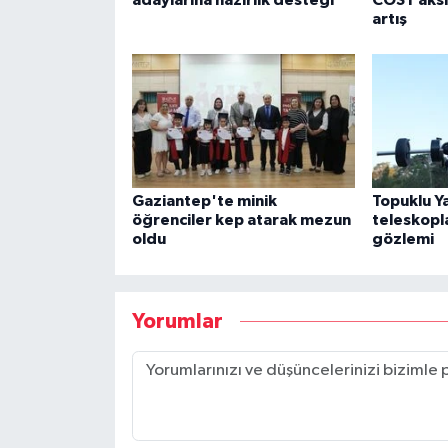
artış
Gaziantep'te minik
Topuklu Y
öğrenciler kep atarak mezun
teleskopl
oldu
gözlemi
Yorumlar