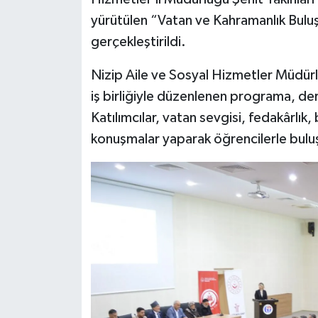
yürütülen “Vatan ve Kahramanlık Bulu
Video Haber
gerçekleştirildi.
Yaşam
Nizip Aile ve Sosyal Hizmetler Müdürlü
iş birliğiyle düzenlenen programa, derne
Yeme-İçme
Katılımcılar, vatan sevgisi, fedakârlık,
konuşmalar yaparak öğrencilerle bulu
Yemek