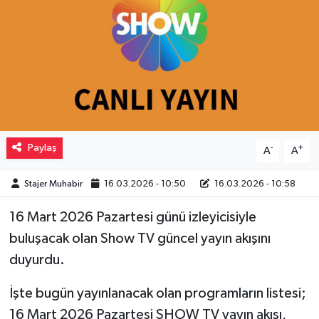
Müzik
Piyasa
Resmi İlanlar
Sağlık
Paylaş
-
+
A
A
Sinemalar
Stajer Muhabir
16.03.2026 - 10:50
16.03.2026 - 10:58
Siyaset
16 Mart 2026 Pazartesi günü izleyicisiyle
buluşacak olan Show TV güncel yayın akışını
Spor
duyurdu.
Teknoloji
İşte bugün yayınlanacak olan programların listesi;
16 Mart 2026 Pazartesi SHOW TV yayın akışı,
Türkiye