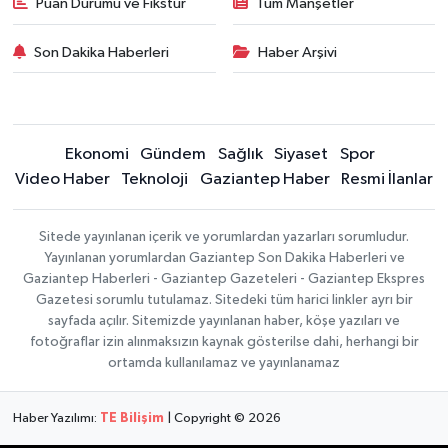
Puan Durumu ve Fikstür
Tüm Manşetler
Son Dakika Haberleri
Haber Arşivi
Ekonomi
Gündem
Sağlık
Siyaset
Spor
Video Haber
Teknoloji
Gaziantep Haber
Resmi İlanlar
Sitede yayınlanan içerik ve yorumlardan yazarları sorumludur.
Yayınlanan yorumlardan Gaziantep Son Dakika Haberleri ve
Gaziantep Haberleri - Gaziantep Gazeteleri - Gaziantep Ekspres
Gazetesi sorumlu tutulamaz. Sitedeki tüm harici linkler ayrı bir
sayfada açılır. Sitemizde yayınlanan haber, köşe yazıları ve
fotoğraflar izin alınmaksızın kaynak gösterilse dahi, herhangi bir
ortamda kullanılamaz ve yayınlanamaz
Haber Yazılımı:
TE Bilişim
| Copyright © 2026