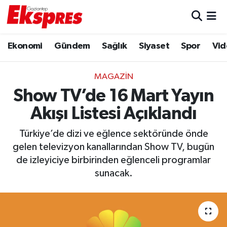
Eğitim
Hava Durumu
Ekonomi
Gündem
Sağlık
Siyaset
Spor
Vid
Ekonomi
Trafik Durumu
MAGAZIN
Gaziantep son dakika
Puan Durumu ve Fikstür
Show TV’de 16 Mart Yayın
Akışı Listesi Açıklandı
Genel
Tüm Manşetler
Türkiye’de dizi ve eğlence sektöründe önde
Gündem
Son Dakika Haberleri
gelen televizyon kanallarından Show TV, bugün
de izleyiciye birbirinden eğlenceli programlar
Haberler
Haber Arşivi
sunacak.
Kültür Sanat
Magazin