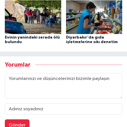
Evinin yanindaki serada ölü
Diyarbakır'da gıda
bulundu
işletmelerine sıkı denetim
Yorumlar
Gönder