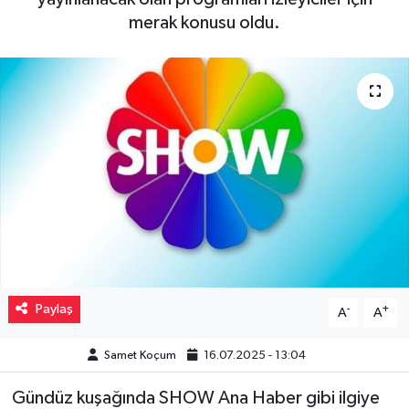
merak konusu oldu.
Müzik
Piyasa
Resmi İlanlar
Sağlık
Sinemalar
Siyaset
Paylaş
-
+
Spor
A
A
Samet Koçum
16.07.2025 - 13:04
Teknoloji
Gündüz kuşağında SHOW Ana Haber gibi ilgiye
Türkiye