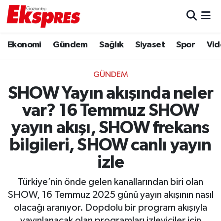
Eğitim
Hava Durumu
Ekonomi
Gündem
Sağlık
Siyaset
Spor
Vid
Ekonomi
Trafik Durumu
GÜNDEM
Gaziantep son dakika
Puan Durumu ve Fikstür
SHOW Yayın akışında neler
var? 16 Temmuz SHOW
Genel
Tüm Manşetler
yayın akışı, SHOW frekans
Gündem
Son Dakika Haberleri
bilgileri, SHOW canlı yayın
izle
Haberler
Haber Arşivi
Türkiye’nin önde gelen kanallarından biri olan
Kültür Sanat
SHOW, 16 Temmuz 2025 günü yayın akışının nasıl
olacağı aranıyor. Dopdolu bir program akışıyla
Magazin
yayınlanacak olan programları izleyiciler için