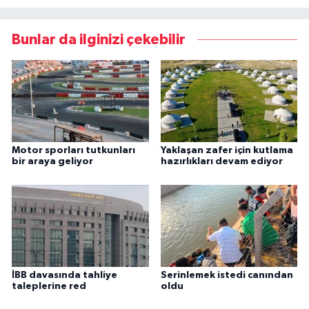
Bunlar da ilginizi çekebilir
Motor sporları tutkunları
Yaklaşan zafer için kutlama
bir araya geliyor
hazırlıkları devam ediyor
İBB davasında tahliye
Serinlemek istedi canından
taleplerine red
oldu