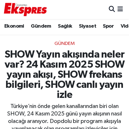
Eğitim
Hava Durumu
Ekonomi
Gündem
Sağlık
Siyaset
Spor
Vid
Ekonomi
Trafik Durumu
GÜNDEM
Gaziantep son dakika
Puan Durumu ve Fikstür
SHOW Yayın akışında neler
var? 24 Kasım 2025 SHOW
Genel
Tüm Manşetler
yayın akışı, SHOW frekans
Gündem
Son Dakika Haberleri
bilgileri, SHOW canlı yayın
izle
Haberler
Haber Arşivi
Türkiye’nin önde gelen kanallarından biri olan
Kültür Sanat
SHOW, 24 Kasım 2025 günü yayın akışının nasıl
olacağı aranıyor. Dopdolu bir program akışıyla
Magazin
yayınlanacak olan programları izleyiciler için