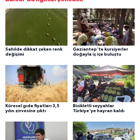
Sahilde dikkat çeken renk
Gaziantep'te kursiyerler
değişimi
doğayla iç içe buluştu
Küresel gıda fiyatları 3,5
Bisikletli seyyahlar
yılın zirvesine çıktı
Türkiye'ye hayran kaldı