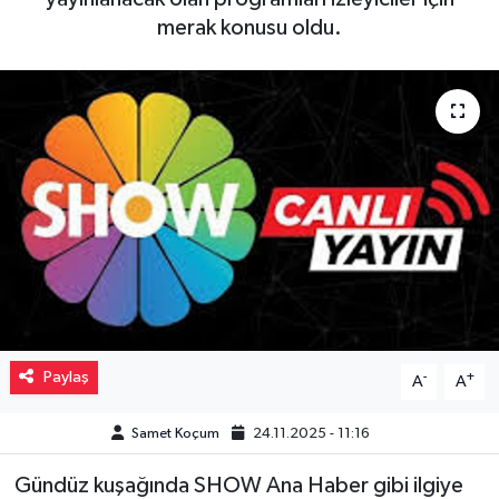
merak konusu oldu.
Müzik
Piyasa
Resmi İlanlar
Sağlık
Sinemalar
Siyaset
Paylaş
-
+
Spor
A
A
Samet Koçum
24.11.2025 - 11:16
Teknoloji
Gündüz kuşağında SHOW Ana Haber gibi ilgiye
Türkiye