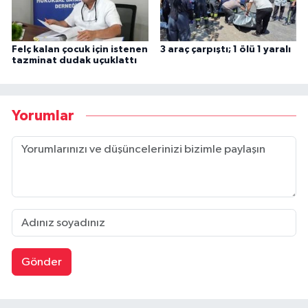
Felç kalan çocuk için istenen
3 araç çarpıştı; 1 ölü 1 yaralı
tazminat dudak uçuklattı
Yorumlar
Gönder