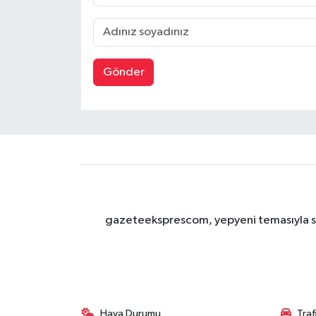
Gönder
gazeteeksprescom, yepyeni temasıyla sizl
Hava Durumu
Tra