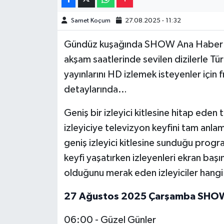
Samet Koçum
27.08.2025 - 11:32
Video Haber
Gündüz kuşağında SHOW Ana Haber gibi
Yaşam
akşam saatlerinde sevilen dizilerle Tü
yayınlarını HD izlemek isteyenler için f
Yeme-İçme
detaylarında…
Yemek
Geniş bir izleyici kitlesine hitap eden
izleyiciye televizyon keyfini tam an
geniş izleyici kitlesine sunduğu program
keyfi yaşatırken izleyenleri ekran baş
olduğunu merak eden izleyiciler hangi 
27 Ağustos 2025 Çarşamba SHOW 
06:00 - Güzel Günler