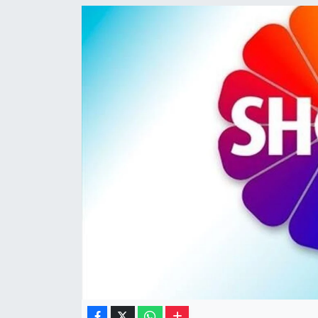
Müzik
Piyasa
Resmi İlanlar
Sağlık
Sinemalar
Siyaset
Spor
Teknoloji
Türkiye