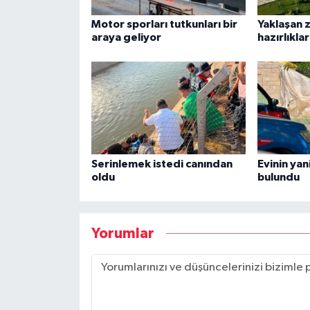
Motor sporları tutkunları bir
Yaklaşan z
araya geliyor
hazırlıkla
Serinlemek istedi canından
Evinin yan
oldu
bulundu
Yorumlar