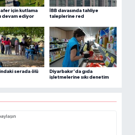
afer için kutlama
İBB davasında tahliye
rı devam ediyor
taleplerine red
indaki serada ölü
Diyarbakır'da gıda
işletmelerine sıkı denetim