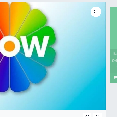
İM
04
-
+
A
A