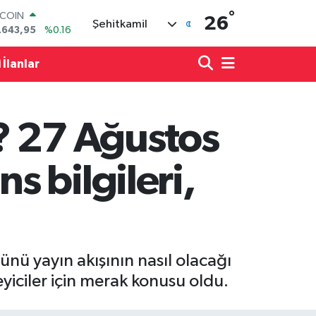
TCOIN
°
26
Şehitkamil
.643,95
%0.16
LAR
,6704
%0
 İlanlar
RO
,0406
%-0.08
ERLİN
,2143
%0
? 27 Ağustos
AM ALTIN
00.87
%0.12
ST100
 bilgileri,
.799
%70
nü yayın akışının nasıl olacağı
yiciler için merak konusu oldu.