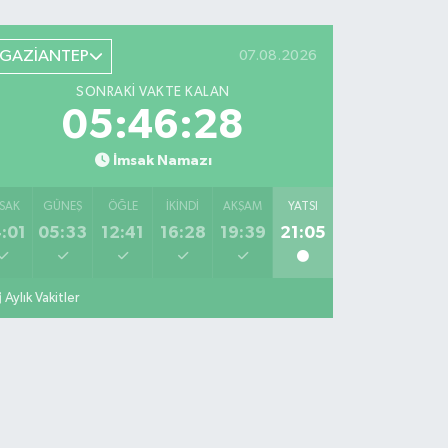
GAZİANTEP
07.08.2026
SONRAKI VAKTE KALAN
05:46:27
İmsak Namazı
SAK
GÜNEŞ
ÖĞLE
İKINDI
AKŞAM
YATSI
:01
05:33
12:41
16:28
19:39
21:05
Aylık Vakitler