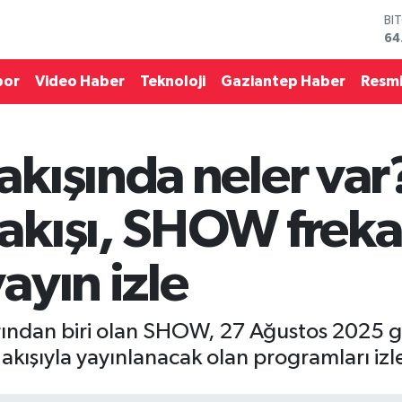
BI
64
DO
47
por
Video Haber
Teknoloji
Gaziantep Haber
Resmi
EU
55
ST
64
kışında neler var
GR
65
Bİ
kışı, SHOW frekans
13
ayın izle
rından biri olan SHOW, 27 Ağustos 2025 gü
kışıyla yayınlanacak olan programları izle