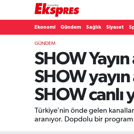
Eğitim
Hava Durumu
Ekonomi
Gündem
Sağlık
Siyaset
S
Ekonomi
Trafik Durumu
GÜNDEM
SHOW Yayın a
Gaziantep son dakika
Puan Durumu ve Fikstür
Genel
Tüm Manşetler
SHOW yayın a
Gündem
Son Dakika Haberleri
SHOW canlı y
Haberler
Haber Arşivi
Türkiye’nin önde gelen kanalla
Kültür Sanat
aranıyor. Dopdolu bir program a
Magazin