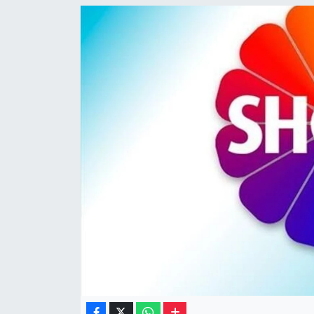
Müzik
Piyasa
Resmi İlanlar
Sağlık
Sinemalar
Siyaset
Spor
Teknoloji
Türkiye