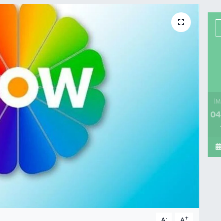
İM
04
-
+
A
A