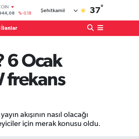
COIN
°
37
944,08
%-0.18
Şehitkamil
LAR
7436
%0.18
RO
 İlanlar
2510
%0.32
RLİN
4811
%0.38
M ALTIN
? 6 Ocak
0.55
%0.03
T100
779
%-14
 frekans
ayın akışının nasıl olacağı
yiciler için merak konusu oldu.