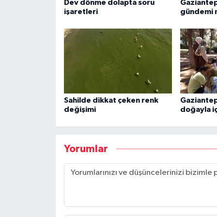
Dev dönme dolapta soru
Gaziantep
işaretleri
gündemi m
Sahilde dikkat çeken renk
Gaziantep
değişimi
doğayla iç
Yorumlar