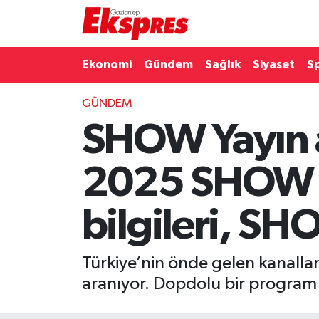
Eğitim
Hava Durumu
Ekonomi
Gündem
Sağlık
Siyaset
S
Ekonomi
Trafik Durumu
GÜNDEM
SHOW Yayın a
Gaziantep son dakika
Puan Durumu ve Fikstür
Genel
Tüm Manşetler
2025 SHOW y
Gündem
Son Dakika Haberleri
bilgileri, SHO
Haberler
Haber Arşivi
Türkiye’nin önde gelen kanalla
Kültür Sanat
aranıyor. Dopdolu bir program a
Magazin