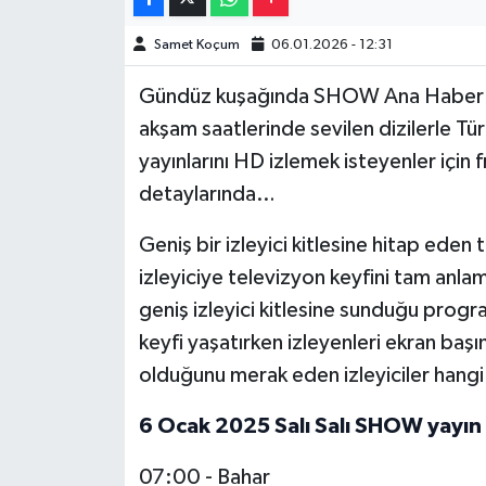
Samet Koçum
06.01.2026 - 12:31
Video Haber
Gündüz kuşağında SHOW Ana Haber gibi
Yaşam
akşam saatlerinde sevilen dizilerle Tü
yayınlarını HD izlemek isteyenler için f
Yeme-İçme
detaylarında…
Yemek
Geniş bir izleyici kitlesine hitap eden
izleyiciye televizyon keyfini tam an
geniş izleyici kitlesine sunduğu program
keyfi yaşatırken izleyenleri ekran baş
olduğunu merak eden izleyiciler hangi 
6 Ocak 2025 Salı Salı SHOW yayın 
07:00 - Bahar