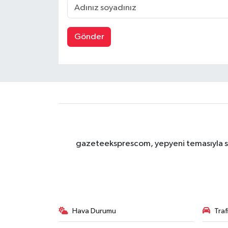
Gönder
gazeteeksprescom, yepyeni temasıyla sizl
Hava Durumu
Tra