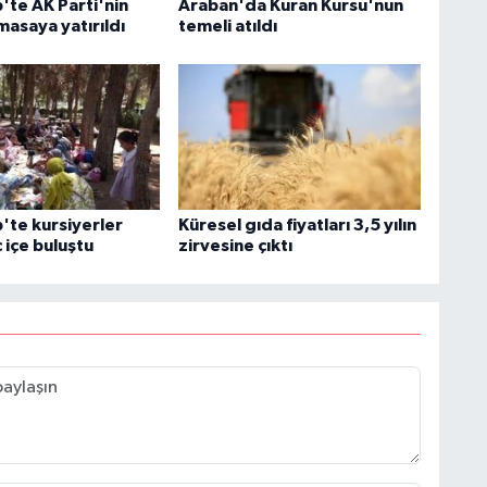
'te AK Parti'nin
Araban'da Kuran Kursu'nun
asaya yatırıldı
temeli atıldı
'te kursiyerler
Küresel gıda fiyatları 3,5 yılın
 içe buluştu
zirvesine çıktı