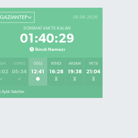
GAZİANTEP
08.08.2026
SONRAKI VAKTE KALAN
01:40:28
İkindi Namazı
SAK
GÜNEŞ
ÖĞLE
İKINDI
AKŞAM
YATSI
:02
05:34
12:41
16:28
19:38
21:04
Aylık Vakitler