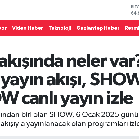
BIT
64.
DO
47,
EU
por
Video Haber
Teknoloji
Gaziantep Haber
Resmi
55,
STE
64,
GRA
kışında neler var
666
BİS
13.
ayın akışı, SHOW
W canlı yayın izle
rından biri olan SHOW, 6 Ocak 2025 günü y
kışıyla yayınlanacak olan programları izle