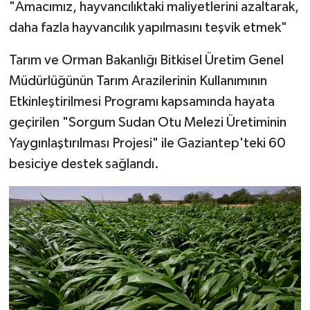
"Amacımız, hayvancılıktaki maliyetlerini azaltarak,
daha fazla hayvancılık yapılmasını teşvik etmek"
Video Haber
Tarım ve Orman Bakanlığı Bitkisel Üretim Genel
Yaşam
Müdürlüğünün Tarım Arazilerinin Kullanımının
Etkinleştirilmesi Programı kapsamında hayata
Yeme-İçme
geçirilen "Sorgum Sudan Otu Melezi Üretiminin
Yemek
Yaygınlaştırılması Projesi" ile Gaziantep'teki 60
besiciye destek sağlandı.