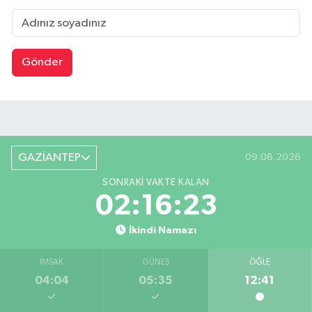
Gönder
GAZİANTEP
09.08.2026
SONRAKI VAKTE KALAN
02:16:22
İkindi Namazı
İMSAK
GÜNEŞ
ÖĞLE
04:04
05:35
12:41