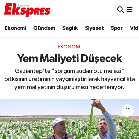
Eğitim
Hava Durumu
Ekonomi
Gündem
Sağlık
Siyaset
Spor
Vid
Ekonomi
Trafik Durumu
EKONOMI
Gaziantep son dakika
Puan Durumu ve Fikstür
Yem Maliyeti Düşecek
Gaziantep'te "sorgum sudan otu melezi"
Genel
Tüm Manşetler
bitkisinin üretiminin yaygınlaştırılarak hayvancılıkta
yem maliyetinin düşürülmesi hedefleniyor.
Gündem
Son Dakika Haberleri
Haberler
Haber Arşivi
Kültür Sanat
Magazin