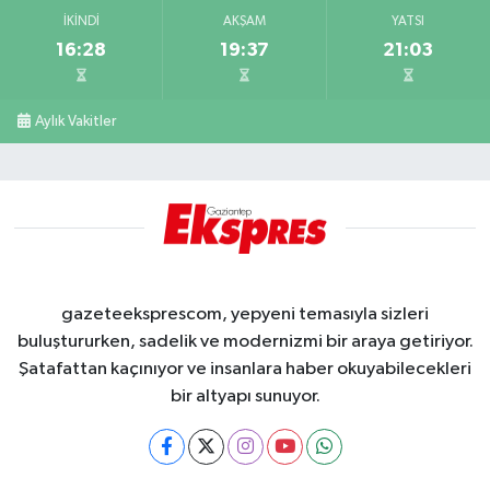
İKINDI
AKŞAM
YATSI
16:28
19:37
21:03
Aylık Vakitler
gazeteeksprescom, yepyeni temasıyla sizleri
buluştururken, sadelik ve modernizmi bir araya getiriyor.
Şatafattan kaçınıyor ve insanlara haber okuyabilecekleri
bir altyapı sunuyor.