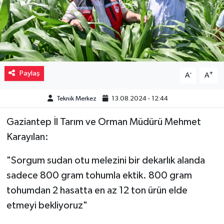
Müzik
Piyasa
Resmi İlanlar
Paylaş
-
+
A
A
Sağlık
Teknik Merkez
13.08.2024 - 12:44
Sinemalar
Gaziantep İl Tarım ve Orman Müdürü Mehmet
Karayılan:
Siyaset
"Sorgum sudan otu melezini bir dekarlık alanda
Spor
sadece 800 gram tohumla ektik. 800 gram
tohumdan 2 hasatta en az 12 ton ürün elde
Teknoloji
etmeyi bekliyoruz"
Türkiye