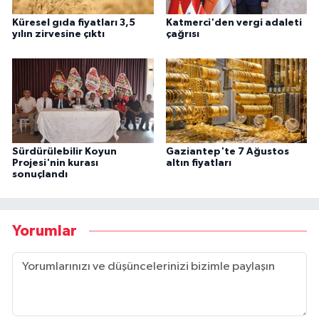
Küresel gıda fiyatları 3,5
Katmerci'den vergi adaleti
yılın zirvesine çıktı
çağrısı
Sürdürülebilir Koyun
Gaziantep'te 7 Ağustos
Projesi'nin kurası
altın fiyatları
sonuçlandı
Yorumlar