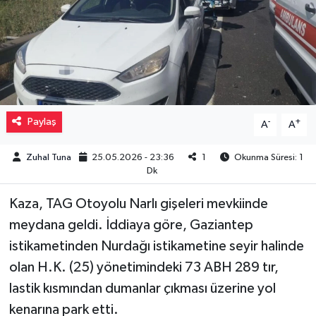
Müzik
Piyasa
Resmi İlanlar
Paylaş
-
+
A
A
Sağlık
Zuhal Tuna
25.05.2026 - 23:36
1
Okunma Süresi: 1
Sinemalar
Dk
Kaza, TAG Otoyolu Narlı gişeleri mevkiinde
Siyaset
meydana geldi. İddiaya göre, Gaziantep
Spor
istikametinden Nurdağı istikametine seyir halinde
olan H.K. (25) yönetimindeki 73 ABH 289 tır,
Teknoloji
lastik kısmından dumanlar çıkması üzerine yol
kenarına park etti.
Türkiye