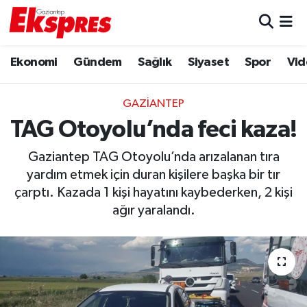
Eğitim
Hava Durumu
Ekonomi
Gündem
Sağlık
Siyaset
Spor
Vid
Ekonomi
Trafik Durumu
GAZIANTEP
Gaziantep son dakika
Puan Durumu ve Fikstür
TAG Otoyolu’nda feci kaza!
Gaziantep TAG Otoyolu’nda arızalanan tıra
Genel
Tüm Manşetler
yardım etmek için duran kişilere başka bir tır
çarptı. Kazada 1 kişi hayatını kaybederken, 2 kişi
Gündem
Son Dakika Haberleri
ağır yaralandı.
Haberler
Haber Arşivi
Kültür Sanat
Magazin