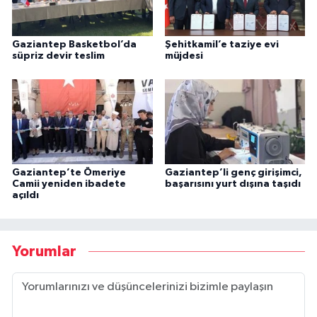
Gaziantep Basketbol’da
Şehitkamil’e taziye evi
süpriz devir teslim
müjdesi
Gaziantep’te Ömeriye
Gaziantep’li genç girişimci,
Camii yeniden ibadete
başarısını yurt dışına taşıdı
açıldı
Yorumlar