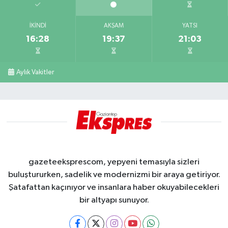
İKINDI
AKŞAM
YATSI
16:28
19:37
21:03
Aylık Vakitler
gazeteeksprescom, yepyeni temasıyla sizleri
buluştururken, sadelik ve modernizmi bir araya getiriyor.
Şatafattan kaçınıyor ve insanlara haber okuyabilecekleri
bir altyapı sunuyor.