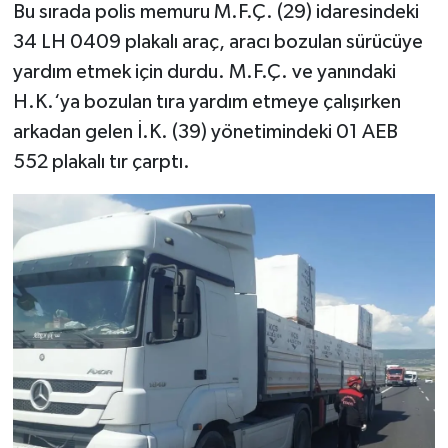
Bu sırada polis memuru M.F.Ç. (29) idaresindeki
34 LH 0409 plakalı araç, aracı bozulan sürücüye
yardım etmek için durdu. M.F.Ç. ve yanındaki
H.K.‘ya bozulan tıra yardım etmeye çalışırken
arkadan gelen İ.K. (39) yönetimindeki 01 AEB
552 plakalı tır çarptı.