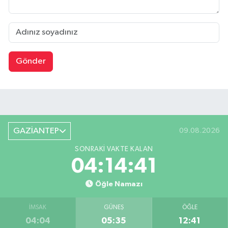
Gönder
GAZİANTEP
09.08.2026
SONRAKI VAKTE KALAN
04:14:40
Öğle Namazı
İMSAK
GÜNEŞ
ÖĞLE
04:04
05:35
12:41