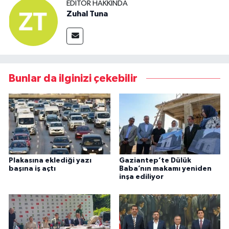
EDITÖR HAKKINDA
Zuhal Tuna
Bunlar da ilginizi çekebilir
Plakasına eklediği yazı
Gaziantep’te Dülük
başına iş açtı
Baba’nın makamı yeniden
inşa ediliyor