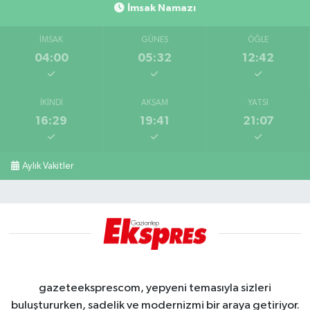
İmsak Namazı
İMSAK
GÜNEŞ
ÖĞLE
04:00
05:32
12:42
İKINDI
AKŞAM
YATSI
16:29
19:41
21:07
Aylık Vakitler
gazeteeksprescom, yepyeni temasıyla sizleri
buluştururken, sadelik ve modernizmi bir araya getiriyor.