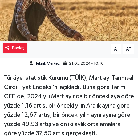
Müzik
Piyasa
Resmi İlanlar
Paylaş
-
+
A
A
Sağlık
Teknik Merkez
21.05.2024 - 10:16
Sinemalar
Türkiye İstatistik Kurumu (TÜİK), Mart ayı Tarımsal
Girdi Fiyat Endeksi’ni açıkladı. Buna göre Tarım-
Siyaset
GFE'de, 2024 yılı Mart ayında bir önceki aya göre
yüzde 1,16 artış, bir önceki yılın Aralık ayına göre
Spor
yüzde 12,67 artış, bir önceki yılın aynı ayına göre
Teknoloji
yüzde 49,93 artış ve on iki aylık ortalamalara
göre yüzde 37,50 artış gerçekleşti.
Türkiye