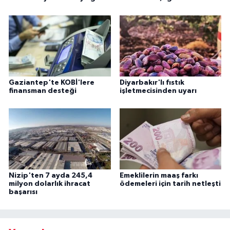
Gaziantep'te KOBİ'lere
Diyarbakır'lı fıstık
finansman desteği
işletmecisinden uyarı
Nizip'ten 7 ayda 245,4
Emeklilerin maaş farkı
milyon dolarlık ihracat
ödemeleri için tarih netleşti
başarısı