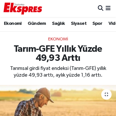
Eğitim
Hava Durumu
Ekonomi
Gündem
Sağlık
Siyaset
Spor
Vid
Ekonomi
Trafik Durumu
EKONOMI
Gaziantep son dakika
Puan Durumu ve Fikstür
Tarım-GFE Yıllık Yüzde
49,93 Arttı
Genel
Tüm Manşetler
Tarımsal girdi fiyat endeksi (Tarım-GFE) yıllık
Gündem
Son Dakika Haberleri
yüzde 49,93 arttı, aylık yüzde 1,16 arttı.
Haberler
Haber Arşivi
Kültür Sanat
Magazin