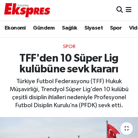
Eğitim
Hava Durumu
Ekonomi
Gündem
Sağlık
Siyaset
Spor
Vid
Ekonomi
Trafik Durumu
SPOR
Gaziantep son dakika
Puan Durumu ve Fikstür
TFF'den 10 Süper Lig
kulübüne sevk kararı
Genel
Tüm Manşetler
Türkiye Futbol Federasyonu (TFF) Hukuk
Gündem
Son Dakika Haberleri
Müşavirliği, Trendyol Süper Lig’den 10 kulübü
çeşitli disiplin ihlalleri nedeniyle Profesyonel
Haberler
Haber Arşivi
Futbol Disiplin Kurulu’na (PFDK) sevk etti.
Kültür Sanat
Magazin