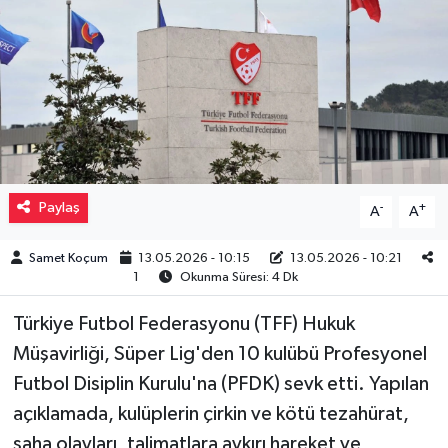
Müzik
Piyasa
Resmi İlanlar
Sağlık
Paylaş
-
+
A
A
Sinemalar
Samet Koçum
13.05.2026 - 10:15
13.05.2026 - 10:21
1
Okunma Süresi: 4 Dk
Siyaset
Türkiye Futbol Federasyonu (TFF) Hukuk
Spor
Müşavirliği, Süper Lig'den 10 kulübü Profesyonel
Futbol Disiplin Kurulu'na (PFDK) sevk etti. Yapılan
Teknoloji
açıklamada, kulüplerin çirkin ve kötü tezahürat,
saha olayları, talimatlara aykırı hareket ve
Türkiye