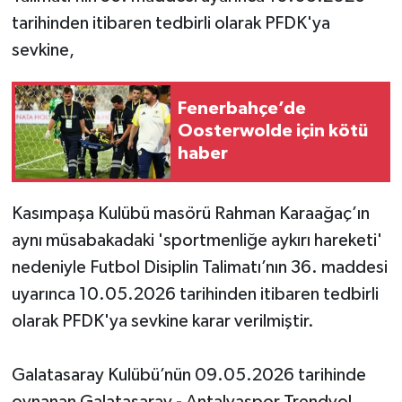
tarihinden itibaren tedbirli olarak PFDK'ya
sevkine,
Fenerbahçe’de
Oosterwolde için kötü
haber
Kasımpaşa Kulübü masörü Rahman Karaağaç’ın
aynı müsabakadaki 'sportmenliğe aykırı hareketi'
nedeniyle Futbol Disiplin Talimatı’nın 36. maddesi
uyarınca 10.05.2026 tarihinden itibaren tedbirli
olarak PFDK'ya sevkine karar verilmiştir.
Galatasaray Kulübü’nün 09.05.2026 tarihinde
oynanan Galatasaray - Antalyaspor Trendyol