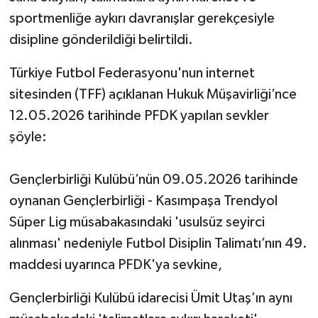
sportmenliğe aykırı davranışlar gerekçesiyle
Video Haber
disipline gönderildiği belirtildi.
Yaşam
Türkiye Futbol Federasyonu'nun internet
sitesinden (TFF) açıklanan Hukuk Müşavirliği’nce
Yeme-İçme
12.05.2026 tarihinde PFDK yapılan sevkler
şöyle:
Yemek
Gençlerbirliği Kulübü’nün 09.05.2026 tarihinde
oynanan Gençlerbirliği - Kasımpaşa Trendyol
Süper Lig müsabakasındaki 'usulsüz seyirci
alınması' nedeniyle Futbol Disiplin Talimatı’nın 49.
maddesi uyarınca PFDK'ya sevkine,
Gençlerbirliği Kulübü idarecisi Ümit Utaş’ın aynı