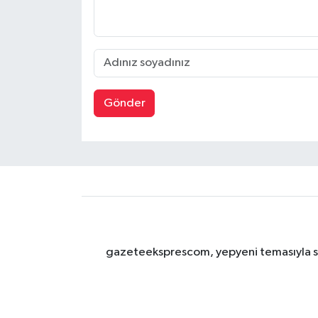
Gönder
gazeteeksprescom, yepyeni temasıyla sizl