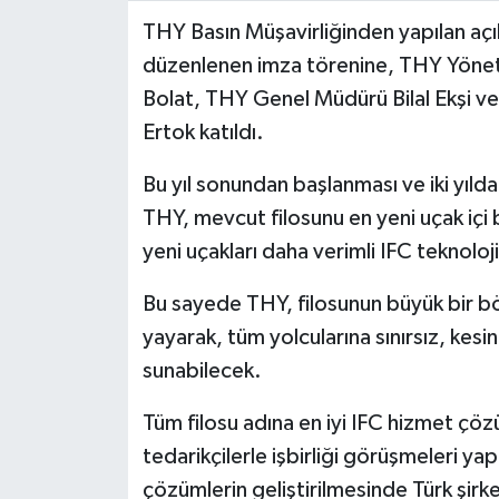
THY Basın Müşavirliğinden yapılan açık
Video Haber
düzenlenen imza törenine, THY Yönet
Bolat, THY Genel Müdürü Bilal Ekşi
Yaşam
Ertok katıldı.
Yeme-İçme
Bu yıl sonundan başlanması ve iki yı
THY, mevcut filosunu en yeni uçak içi 
Yemek
yeni uçakları daha verimli IFC teknoloj
Bu sayede THY, filosunun büyük bir b
yayarak, tüm yolcularına sınırsız, kesin
sunabilecek.
Tüm filosu adına en iyi IFC hizmet çözü
tedarikçilerle işbirliği görüşmeleri y
çözümlerin geliştirilmesinde Türk şirk