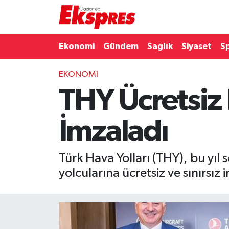
Eğitim
Hava Durumu
Ekonomi
Gündem
Sağlık
Siyaset
S
Ekonomi
Trafik Durumu
EKONOMI
THY Ücretsiz 
Gaziantep son dakika
Puan Durumu ve Fikstür
Genel
Tüm Manşetler
İmzaladı
Gündem
Son Dakika Haberleri
Türk Hava Yolları (THY), bu yı
Haberler
Haber Arşivi
yolcularına ücretsiz ve sınırsı
Kültür Sanat
Magazin