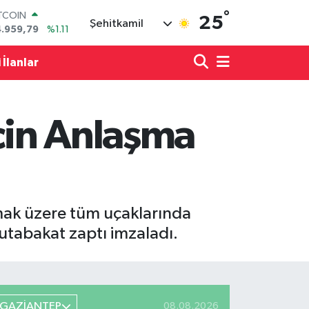
ITCOIN
°
25
Şehitkamil
4.959,79
%1.11
OLAR
7,7436
%0.18
 İlanlar
URO
5,2510
%0.32
ERLİN
,4811
%0.38
İçin Anlaşma
RAM ALTIN
660.55
%0.03
ST100
.779
%-14
nmak üzere tüm uçaklarında
mutabakat zaptı imzaladı.
GAZİANTEP
08.08.2026