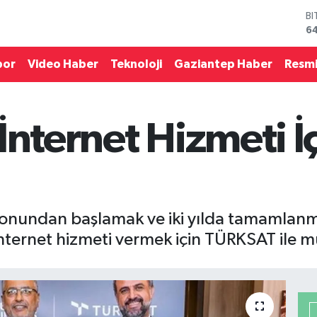
B
6
D
4
por
Video Haber
Teknoloji
Gaziantep Haber
Resmi
E
5
ST
64
İnternet Hizmeti 
G
6
Bİ
13
l sonundan başlamak ve iki yılda tamamla
z internet hizmeti vermek için TÜRKSAT ile 