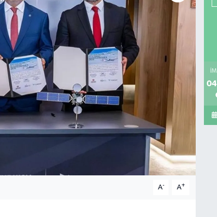
İM
04
-
+
A
A