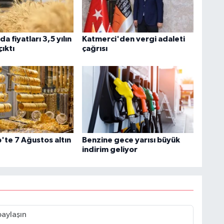
a fiyatları 3,5 yılın
Katmerci'den vergi adaleti
çıktı
çağrısı
'te 7 Ağustos altın
Benzine gece yarısı büyük
indirim geliyor