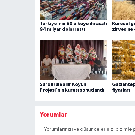
Türkiye'nin 60 ülkeye ihracatı
Küresel gıd
94 milyar doları aştı
zirvesine 
Sürdürülebilir Koyun
Gaziantep
Projesi'nin kurası sonuçlandı
fiyatları
Yorumlar