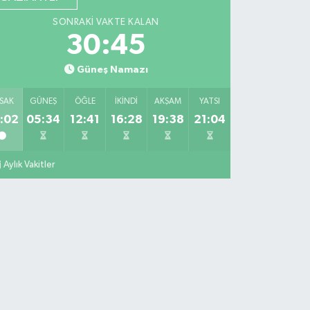
SONRAKI VAKTE KALAN
30:44
Güneş Namazı
SAK
GÜNEŞ
ÖĞLE
İKINDI
AKŞAM
YATSI
:02
05:34
12:41
16:28
19:38
21:04
Aylık Vakitler