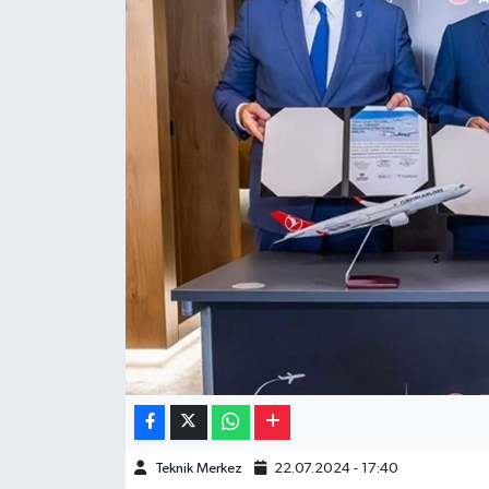
Müzik
Piyasa
Resmi İlanlar
Sağlık
Sinemalar
Siyaset
Spor
Teknoloji
Teknik Merkez
22.07.2024 - 17:40
Türkiye