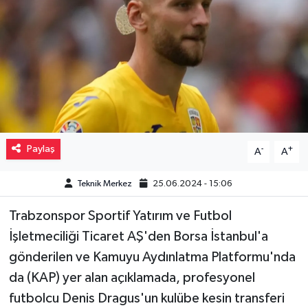
Müzik
Piyasa
Resmi İlanlar
Sağlık
Paylaş
-
+
A
A
Sinemalar
Teknik Merkez
25.06.2024 - 15:06
Siyaset
Trabzonspor Sportif Yatırım ve Futbol
Spor
İşletmeciliği Ticaret AŞ'den Borsa İstanbul'a
gönderilen ve Kamuyu Aydınlatma Platformu'nda
Teknoloji
da (KAP) yer alan açıklamada, profesyonel
futbolcu Denis Dragus'un kulübe kesin transferi
Türkiye