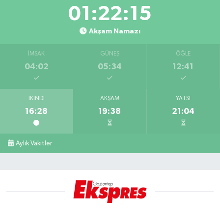
01:22:14
Akşam Namazı
İMSAK
GÜNEŞ
ÖĞLE
04:02
05:34
12:41
İKINDI
AKŞAM
YATSI
16:28
19:38
21:04
Aylık Vakitler