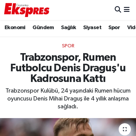
Eğitim
Hava Durumu
Ekonomi
Gündem
Sağlık
Siyaset
Spor
Vid
Ekonomi
Trafik Durumu
SPOR
Gaziantep son dakika
Puan Durumu ve Fikstür
Trabzonspor, Rumen
Futbolcu Denis Draguş'u
Genel
Tüm Manşetler
Kadrosuna Kattı
Gündem
Son Dakika Haberleri
Trabzonspor Kulübü, 24 yaşındaki Rumen hücum
oyuncusu Denis Mihai Draguş ile 4 yıllık anlaşma
Haberler
Haber Arşivi
sağladı.
Kültür Sanat
Magazin