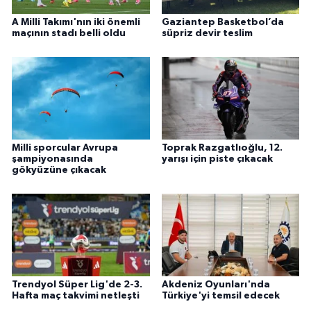
A Milli Takımı'nın iki önemli
Gaziantep Basketbol’da
maçının stadı belli oldu
süpriz devir teslim
Milli sporcular Avrupa
Toprak Razgatlıoğlu, 12.
şampiyonasında
yarışı için piste çıkacak
gökyüzüne çıkacak
Trendyol Süper Lig'de 2-3.
Akdeniz Oyunları'nda
Hafta maç takvimi netleşti
Türkiye'yi temsil edecek