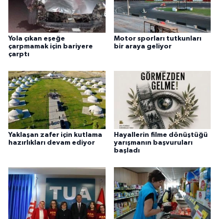
Yola çıkan eşeğe
Motor sporları tutkunları
çarpmamak için bariyere
bir araya geliyor
çarptı
Yaklaşan zafer için kutlama
Hayallerin filme dönüştüğü
hazırlıkları devam ediyor
yarışmanın başvuruları
başladı