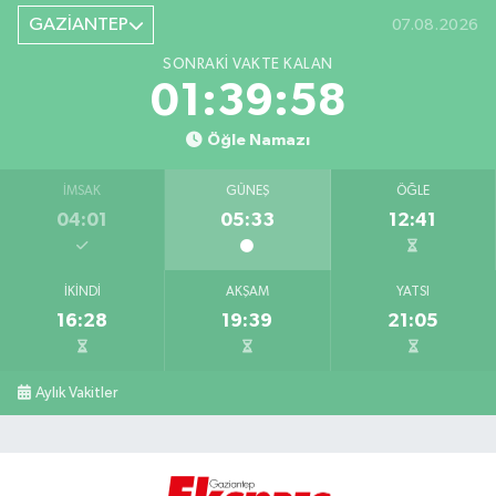
GAZİANTEP
07.08.2026
SONRAKI VAKTE KALAN
01:39:57
Öğle Namazı
İMSAK
GÜNEŞ
ÖĞLE
04:01
05:33
12:41
İKINDI
AKŞAM
YATSI
16:28
19:39
21:05
Aylık Vakitler