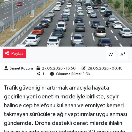
Müzik
Piyasa
Resmi İlanlar
Paylaş
-
+
A
A
Sağlık
Samet Koçum
27.05.2026 - 16:50
28.05.2026 - 00:48
Sinemalar
1
Okunma Süresi: 1 Dk
Siyaset
Trafik güvenliğini artırmak amacıyla hayata
geçirilen yeni denetim modeliyle birlikte, seyir
Spor
halinde cep telefonu kullanan ve emniyet kemeri
takmayan sürücülere ağır yaptırımlar uygulanması
Teknoloji
gündemde. Drone destekli denetimlerde ihlalin
Türkiye
tekrarı halinde sürücü belgelerine 30 gün süreyle