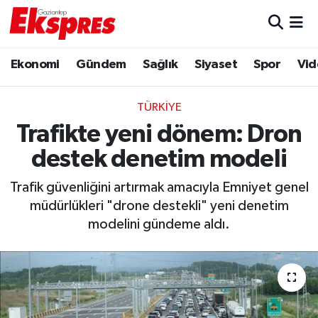
Eğitim
Hava Durumu
Ekonomi
Gündem
Sağlık
Siyaset
Spor
Vid
Ekonomi
Trafik Durumu
TÜRKIYE
Gaziantep son dakika
Puan Durumu ve Fikstür
Trafikte yeni dönem: Dron
destek denetim modeli
Genel
Tüm Manşetler
Trafik güvenliğini artırmak amacıyla Emniyet genel
Gündem
Son Dakika Haberleri
müdürlükleri "drone destekli" yeni denetim
modelini gündeme aldı.
Haberler
Haber Arşivi
Kültür Sanat
Magazin