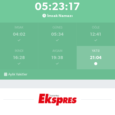
05:23:16
İmsak Namazı
İMSAK
GÜNEŞ
ÖĞLE
04:02
05:34
12:41
İKINDI
AKŞAM
YATSI
16:28
19:38
21:04
Aylık Vakitler