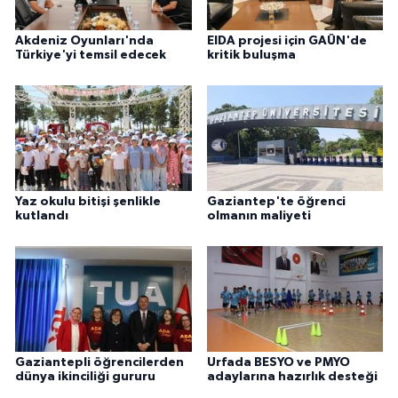
Akdeniz Oyunları'nda
EIDA projesi için GAÜN'de
Türkiye'yi temsil edecek
kritik buluşma
Yaz okulu bitişi şenlikle
Gaziantep'te öğrenci
kutlandı
olmanın maliyeti
Gaziantepli öğrencilerden
Urfada BESYO ve PMYO
dünya ikinciliği gururu
adaylarına hazırlık desteği