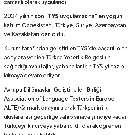
zamanlı olarak uygulandı.
Video Haber
2024 yılının son "
TYS
uygulamasına" en yoğun
katılım Özbekistan, Türkiye, Suriye, Azerbaycan
Yaşam
ve Kazakistan'dan oldu.
Yeme-İçme
Kurum tarafından geliştirilen TYS'de başarılı olan
adaylara verilen Türkçe Yeterlik Belgesinin
Yemek
sağladığı avantajlar, yabancılar için TYS'yi cazip
kılmaya devam ediyor.
Avrupa Dil Sınavları Geliştiricileri Birliği
Association of Language Testers in Europe -
ALTE) Q-mark onayını alarak Türkçenin ilk
uluslararası geçerliğe sahip sınava şimdiye kadar
Türkçeyi ikinci veya yabancı dil olarak öğrenen
binlerce aday katıldı.