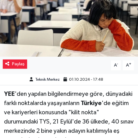
Müzik
Piyasa
Resmi İlanlar
Sağlık
Paylaş
-
+
A
A
Sinemalar
Teknik Merkez
01.10.2024 - 17:48
Siyaset
YEE
'den yapılan bilgilendirmeye göre, dünyadaki
farklı noktalarda yaşayanların
Türkiye
'de eğitim
Spor
ve kariyerleri konusunda "kilit nokta"
Teknoloji
durumundaki TYS, 21 Eylül'de 36 ülkede, 40 sınav
merkezinde 2 bine yakın adayın katılımıyla eş
Türkiye