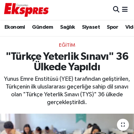
Eğitim
Hava Durumu
Ekonomi
Gündem
Sağlık
Siyaset
Spor
Vid
Ekonomi
Trafik Durumu
EĞITIM
Gaziantep son dakika
Puan Durumu ve Fikstür
"Türkçe Yeterlik Sınavı" 36
Ülkede Yapıldı
Genel
Tüm Manşetler
Yunus Emre Enstitüsü (YEE) tarafından geliştirilen,
Gündem
Son Dakika Haberleri
Türkçenin ilk uluslararası geçerliğe sahip dil sınavı
olan "Türkçe Yeterlik Sınavı (TYS)" 36 ülkede
Haberler
Haber Arşivi
gerçekleştirildi.
Kültür Sanat
Magazin