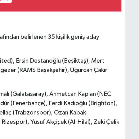
fından belirlenen 35 kişilik geniş aday
ited), Ersin Destanoğlu (Beşiktaş), Mert
ezer (RAMS Başakşehir), Uğurcan Çakır
lmalı (Galatasaray), Ahmetcan Kaplan (NEC
ür (Fenerbahçe), Ferdi Kadıoğlu (Brighton),
hellaç (Trabzonspor), Ozan Kabak
izespor), Yusuf Akçiçek (Al-Hilal), Zeki Çelik