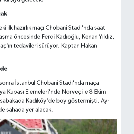
cak
ki ilk hazırlık maçı Chobani Stadı'nda saat
laşma öncesinde Ferdi Kadıoğlu, Kenan Yıldız,
aç'ın tedavileri sürüyor. Kaptan Hakan
.
"de
ün sonra İstanbul Chobani Stadı'nda maça
ya Kupası Elemeleri'nde Norveç ile 8 Ekim
sabakada Kadıköy'de boy göstermişti. Ay-
'de sahada yer alacak.