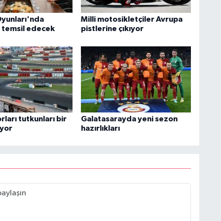
yunları'nda
Milli motosikletçiler Avrupa
i temsil edecek
pistlerine çıkıyor
ları tutkunları bir
Galatasarayda yeni sezon
iyor
hazırlıkları