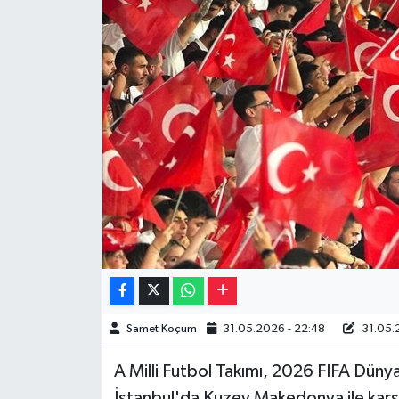
Müzik
Piyasa
Resmi İlanlar
Sağlık
Sinemalar
Siyaset
Spor
Samet Koçum
31.05.2026 - 22:48
31.05.2
Teknoloji
A Milli Futbol Takımı, 2026 FIFA Dünya
Türkiye
İstanbul'da Kuzey Makedonya ile karşı