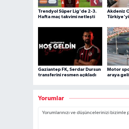
Trendyol Süper Lig'de 2-3.
Akdeniz O
Hafta maç takvimi netleşti
Türkiye'y
Gaziantep FK, Serdar Dursun
Motor spor
transferini resmen açıkladı
araya gel
Yorumlar