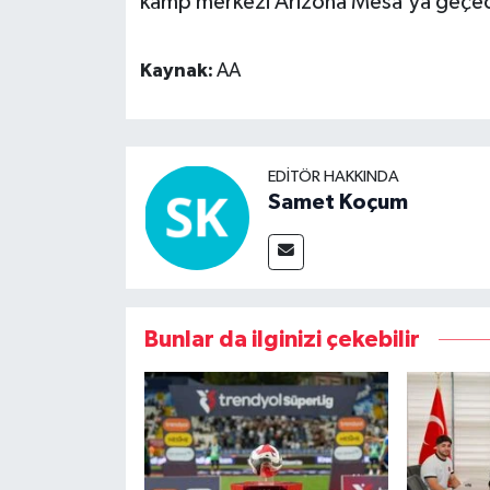
kamp merkezi Arizona Mesa'ya geçe
Kaynak:
AA
EDITÖR HAKKINDA
Samet Koçum
Bunlar da ilginizi çekebilir