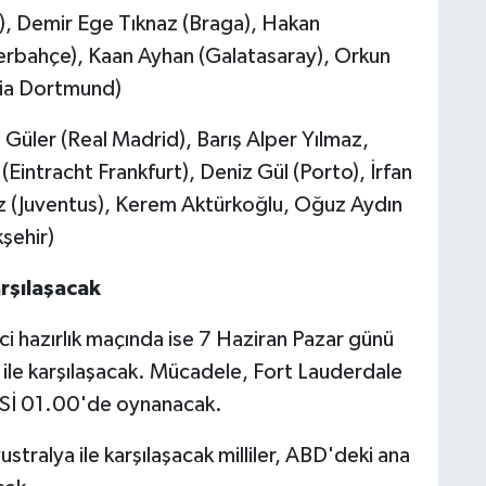
), Demir Ege Tıknaz (Braga), Hakan
nerbahçe), Kaan Ayhan (Galatasaray), Orkun
sia Dortmund)
a Güler (Real Madrid), Barış Alper Yılmaz,
intracht Frankfurt), Deniz Gül (Porto), İrfan
z (Juventus), Kerem Aktürkoğlu, Oğuz Aydın
şehir)
arşılaşacak
nci hazırlık maçında ise 7 Haziran Pazar günü
ile karşılaşacak. Mücadele, Fort Lauderdale
TSİ 01.00'de oynanacak.
tralya ile karşılaşacak milliler, ABD'deki ana