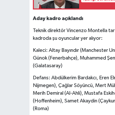
Aday kadro açıklandı
Teknik direktör Vincenzo Montella tara
kadroda şu oyuncular yer alıyor:
Kaleci: Altay Bayındır (Manchester Un
Günok (Fenerbahçe), Muhammed Şeng
(Galatasaray)
Defans: Abdülkerim Bardakcı, Eren E
Nijmegen), Çağlar Söyüncü, Mert Müld
Merih Demiral (Al-Ahli), Mustafa Eski
(Hoffenheim), Samet Akaydin (Çaykur R
(Roma)