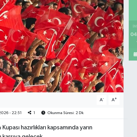
İM
04
-
+
A
A
026 - 22:51
1
Okunma Süresi: 2 Dk
 Kupası hazırlıkları kapsamında yarın
 karşıya gelecek.