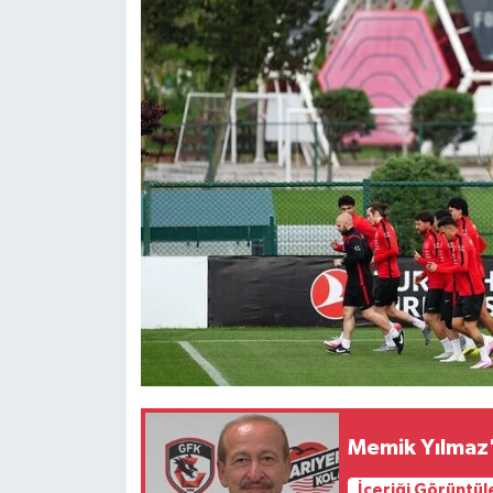
Memik Yılmaz'
İçeriği Görüntül