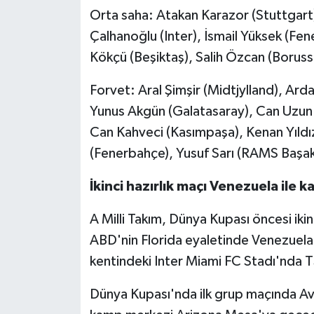
Orta saha: Atakan Karazor (Stuttgart
Çalhanoğlu (Inter), İsmail Yüksek (Fe
Kökçü (Beşiktaş), Salih Özcan (Borus
Forvet: Aral Şimşir (Midtjylland), Ard
Yunus Akgün (Galatasaray), Can Uzun (E
Can Kahveci (Kasımpaşa), Kenan Yıldı
(Fenerbahçe), Yusuf Sarı (RAMS Başak
İkinci hazırlık maçı Venezuela ile k
A Milli Takım, Dünya Kupası öncesi iki
ABD'nin Florida eyaletinde Venezuela 
kentindeki Inter Miami FC Stadı'nda 
Dünya Kupası'nda ilk grup maçında Avus