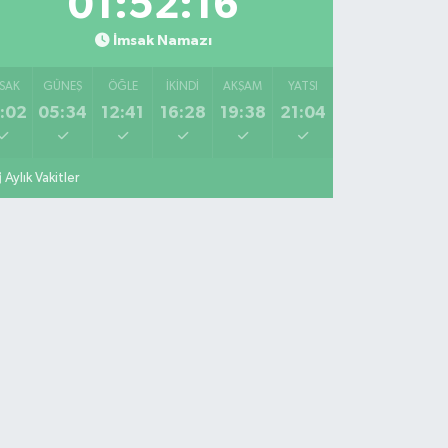
01:52:15
İmsak Namazı
SAK
GÜNEŞ
ÖĞLE
İKINDI
AKŞAM
YATSI
:02
05:34
12:41
16:28
19:38
21:04
Aylık Vakitler