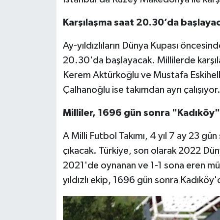
Karşılaşma saat 20.30’da başlaya
Video Haber
Ay-yıldızlıların Dünya Kupası öncesinde
Yaşam
20.30'da başlayacak. Millilerde karşı
Yeme-İçme
Kerem Aktürkoğlu ve Mustafa Eskihell
Çalhanoğlu ise takımdan ayrı çalışıyor
Yemek
Milliler, 1696 gün sonra "Kadıköy
A Milli Futbol Takımı, 4 yıl 7 ay 23 g
çıkacak. Türkiye, son olarak 2022 Dün
2021'de oynanan ve 1-1 sona eren mü
yıldızlı ekip, 1696 gün sonra Kadıköy