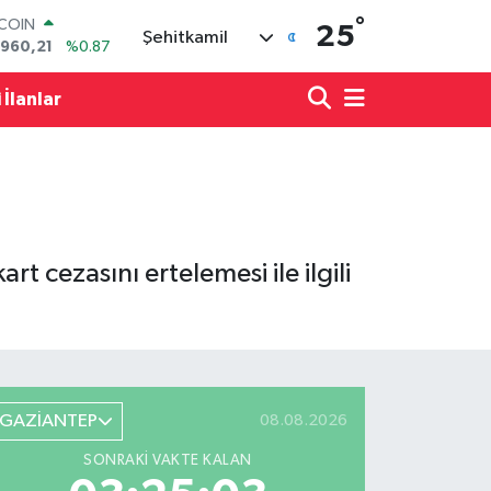
TCOIN
°
.960,21
%0.87
25
Şehitkamil
LAR
,7436
%0.18
RO
 İlanlar
,2510
%0.32
ERLİN
,4811
%0.38
AM ALTIN
48.99
%2.59
ST100
.779
%-14
t cezasını ertelemesi ile ilgili
GAZİANTEP
08.08.2026
SONRAKI VAKTE KALAN