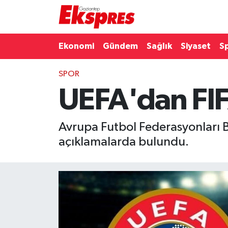
Eğitim
Hava Durumu
Ekonomi
Gündem
Sağlık
Siyaset
S
Ekonomi
Trafik Durumu
SPOR
UEFA'dan FIF
Gaziantep son dakika
Puan Durumu ve Fikstür
Genel
Tüm Manşetler
Avrupa Futbol Federasyonları Bir
açıklamalarda bulundu.
Gündem
Son Dakika Haberleri
Haberler
Haber Arşivi
Kültür Sanat
Magazin