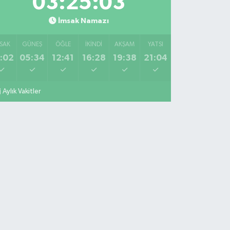
03:25:02
İmsak Namazı
SAK
GÜNEŞ
ÖĞLE
İKINDI
AKŞAM
YATSI
:02
05:34
12:41
16:28
19:38
21:04
Aylık Vakitler