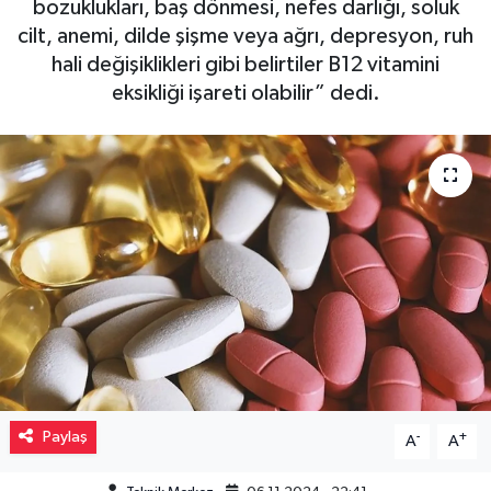
bozuklukları, baş dönmesi, nefes darlığı, soluk
cilt, anemi, dilde şişme veya ağrı, depresyon, ruh
Müzik
hali değişiklikleri gibi belirtiler B12 vitamini
eksikliği işareti olabilir” dedi.
Piyasa
Resmi İlanlar
Sağlık
Sinemalar
Siyaset
Spor
Teknoloji
Paylaş
-
+
A
A
Türkiye