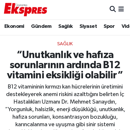
Eğitim
Hava Durumu
Ekonomi
Gündem
Sağlık
Siyaset
Spor
Vid
Ekonomi
Trafik Durumu
SAĞLIK
Gaziantep son dakika
Puan Durumu ve Fikstür
“Unutkanlık ve hafıza
sorunlarının ardında B12
Genel
Tüm Manşetler
vitamini eksikliği olabilir”
Gündem
Son Dakika Haberleri
B12 vitamininin kırmızı kan hücrelerinin üretimini
destekleyerek anemi riskini azalttığını belirten İç
Haberler
Haber Arşivi
Hastalıkları Uzmanı Dr. Mehmet Sarıaydın,
“Yorgunluk, halsizlik, enerji düşüklüğü, unutkanlık,
Kültür Sanat
hafıza sorunları, konsantrasyon bozukluğu,
karıncalanma ve uyuşma gibi sinir sistemi
Magazin