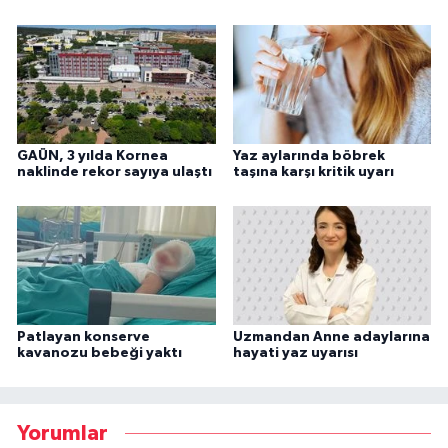
GAÜN, 3 yılda Kornea
Yaz aylarında böbrek
naklinde rekor sayıya ulaştı
taşına karşı kritik uyarı
Patlayan konserve
Uzmandan Anne adaylarına
kavanozu bebeği yaktı
hayati yaz uyarısı
Yorumlar