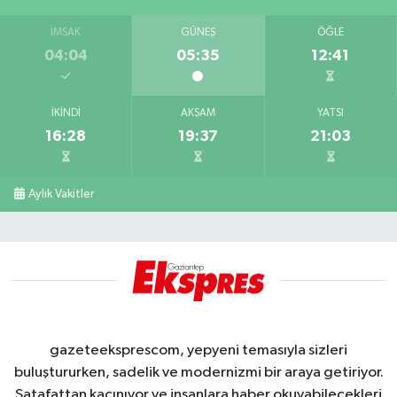
İMSAK
GÜNEŞ
ÖĞLE
04:04
05:35
12:41
İKINDI
AKŞAM
YATSI
16:28
19:37
21:03
Aylık Vakitler
gazeteeksprescom, yepyeni temasıyla sizleri
buluştururken, sadelik ve modernizmi bir araya getiriyor.
Şatafattan kaçınıyor ve insanlara haber okuyabilecekleri