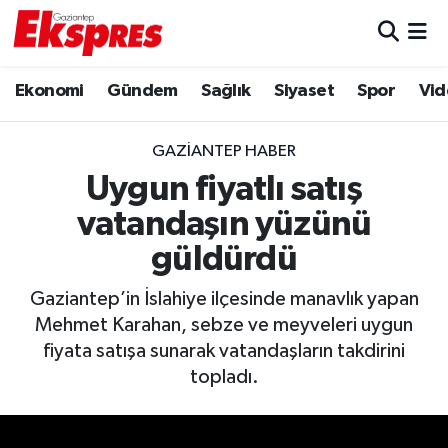
Eğitim
Hava Durumu
Ekonomi
Gündem
Sağlık
Siyaset
Spor
Vid
Ekonomi
Trafik Durumu
GAZIANTEP HABER
Gaziantep son dakika
Puan Durumu ve Fikstür
Uygun fiyatlı satış
vatandaşın yüzünü
Genel
Tüm Manşetler
güldürdü
Gündem
Son Dakika Haberleri
Gaziantep’in İslahiye ilçesinde manavlık yapan
Mehmet Karahan, sebze ve meyveleri uygun
Haberler
Haber Arşivi
fiyata satışa sunarak vatandaşların takdirini
topladı.
Kültür Sanat
Magazin