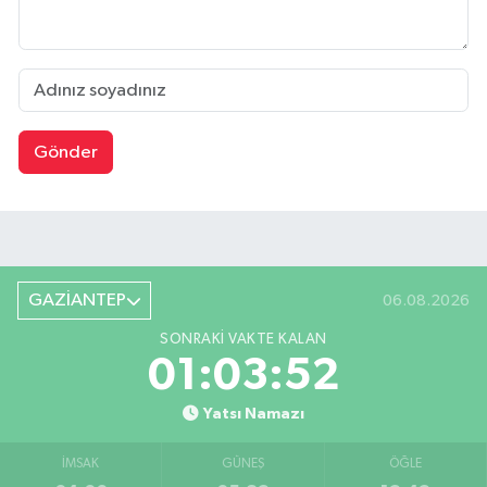
Gönder
GAZİANTEP
06.08.2026
SONRAKI VAKTE KALAN
01:03:51
Yatsı Namazı
İMSAK
GÜNEŞ
ÖĞLE