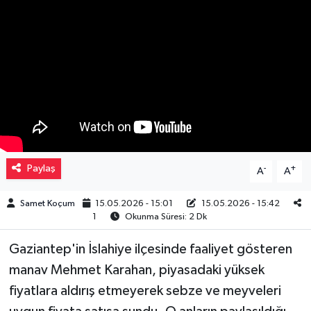
Müzik
Piyasa
Resmi İlanlar
Sağlık
Sinemalar
Paylaş
-
+
A
A
Siyaset
Samet Koçum
15.05.2026 - 15:01
15.05.2026 - 15:42
1
Okunma Süresi: 2 Dk
Spor
Gaziantep'in İslahiye ilçesinde faaliyet gösteren
manav Mehmet Karahan, piyasadaki yüksek
Teknoloji
fiyatlara aldırış etmeyerek sebze ve meyveleri
Türkiye