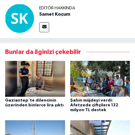
EDITÖR HAKKINDA
Samet Koçum
Bunlar da ilginizi çekebilir
Gaziantep'te dilencinin
Şahin müjdeyi verdi:
üzerinden binlerce lira çıktı
Afetzede çiftçilere 132
milyon TL destek