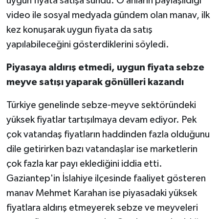
uygun fiyata satışa sundu. O anların paylaşıldığı
video ile sosyal medyada gündem olan manav, ilk
Video Haber
kez konuşarak uygun fiyata da satış
yapılabileceğini gösterdiklerini söyledi.
Yaşam
Piyasaya aldırış etmedi, uygun fiyata sebze
Yeme-İçme
meyve satışı yaparak gönülleri kazandı
Yemek
Türkiye genelinde sebze-meyve sektöründeki
yüksek fiyatlar tartışılmaya devam ediyor. Pek
çok vatandaş fiyatların haddinden fazla olduğunu
dile getirirken bazı vatandaşlar ise marketlerin
çok fazla kar payı eklediğini iddia etti.
Gaziantep'in İslahiye ilçesinde faaliyet gösteren
manav Mehmet Karahan ise piyasadaki yüksek
fiyatlara aldırış etmeyerek sebze ve meyveleri