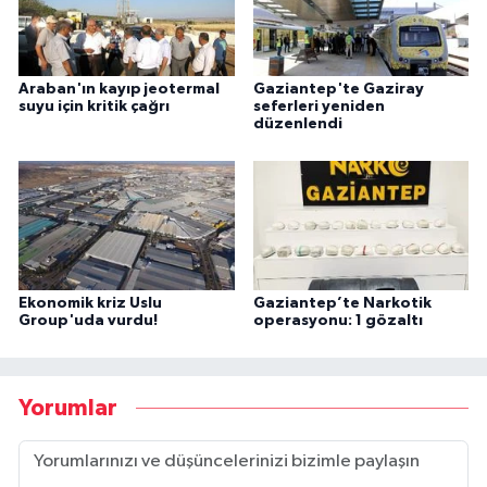
Araban'ın kayıp jeotermal
Gaziantep'te Gaziray
suyu için kritik çağrı
seferleri yeniden
düzenlendi
Ekonomik kriz Uslu
Gaziantep’te Narkotik
Group'uda vurdu!
operasyonu: 1 gözaltı
Yorumlar