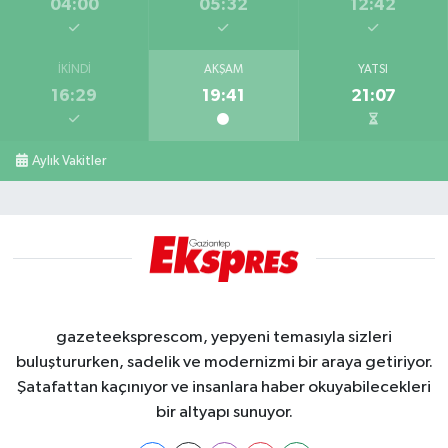
04:00
05:32
12:42
İKINDI
AKŞAM
YATSI
16:29
19:41
21:07
Aylık Vakitler
gazeteeksprescom, yepyeni temasıyla sizleri
buluştururken, sadelik ve modernizmi bir araya getiriyor.
Şatafattan kaçınıyor ve insanlara haber okuyabilecekleri
bir altyapı sunuyor.