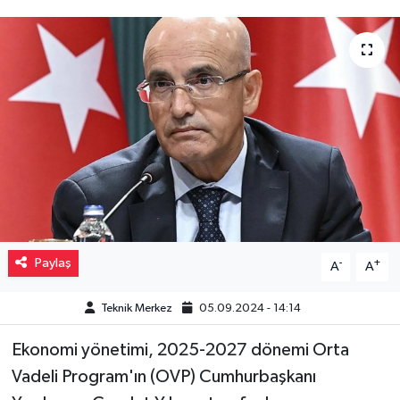
Müzik
Piyasa
Resmi İlanlar
Sağlık
Sinemalar
Siyaset
Paylaş
-
+
A
A
Spor
Teknik Merkez
05.09.2024 - 14:14
Ekonomi yönetimi, 2025-2027 dönemi Orta
Teknoloji
Vadeli Program'ın (OVP) Cumhurbaşkanı
Türkiye