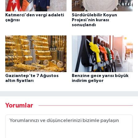
Katmerci'den vergi adaleti
Sürdürülebilir Koyun
çağrısı
Projesi'nin kurası
sonuçlandı
Gaziantep'te 7 Ağustos
Benzine gece yarısı büyük
altın fiyatları
indirim geliyor
Yorumlar