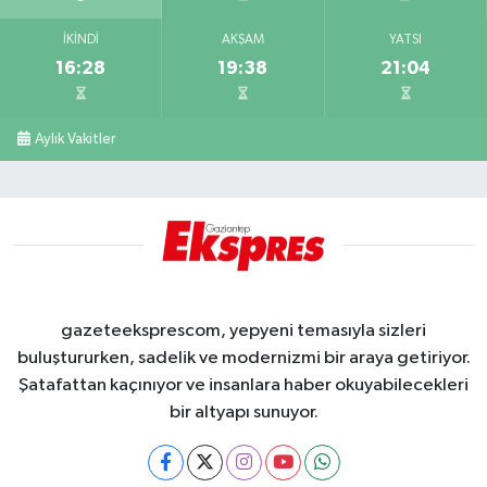
İKINDI
AKŞAM
YATSI
16:28
19:38
21:04
Aylık Vakitler
gazeteeksprescom, yepyeni temasıyla sizleri
buluştururken, sadelik ve modernizmi bir araya getiriyor.
Şatafattan kaçınıyor ve insanlara haber okuyabilecekleri
bir altyapı sunuyor.