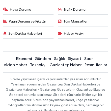
Hava Durumu
Trafik Durumu
Puan Durumu ve Fikstür
Tüm Manşetler
Son Dakika Haberleri
Haber Arşivi
Ekonomi
Gündem
Sağlık
Siyaset
Spor
Video Haber
Teknoloji
Gaziantep Haber
Resmi İlanlar
Sitede yayınlanan içerik ve yorumlardan yazarları sorumludur.
Yayınlanan yorumlardan Gaziantep Son Dakika Haberleri ve
Gaziantep Haberleri - Gaziantep Gazeteleri - Gaziantep Ekspres
Gazetesi sorumlu tutulamaz. Sitedeki tüm harici linkler ayrı bir
sayfada açılır. Sitemizde yayınlanan haber, köşe yazıları ve
fotoğraflar izin alınmaksızın kaynak gösterilse dahi, herhangi bir
ortamda kullanılamaz ve yayınlanamaz