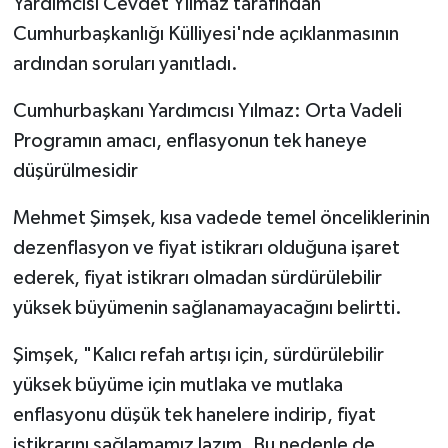
Yardımcısı Cevdet Yılmaz tarafından
Cumhurbaşkanlığı Külliyesi'nde açıklanmasının
Video Haber
ardından soruları yanıtladı.
Yaşam
Cumhurbaşkanı Yardımcısı Yılmaz: Orta Vadeli
Programın amacı, enflasyonun tek haneye
Yeme-İçme
düşürülmesidir
Yemek
Mehmet Şimşek, kısa vadede temel önceliklerinin
dezenflasyon ve fiyat istikrarı olduğuna işaret
ederek, fiyat istikrarı olmadan sürdürülebilir
yüksek büyümenin sağlanamayacağını belirtti.
Şimşek, "Kalıcı refah artışı için, sürdürülebilir
yüksek büyüme için mutlaka ve mutlaka
enflasyonu düşük tek hanelere indirip, fiyat
istikrarını sağlamamız lazım. Bu nedenle de