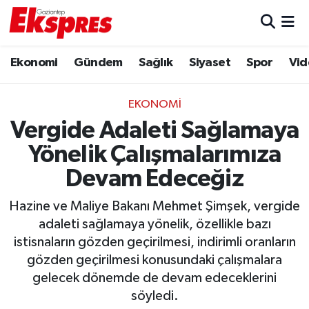
Eğitim
Hava Durumu
Ekonomi
Gündem
Sağlık
Siyaset
Spor
Vid
Ekonomi
Trafik Durumu
EKONOMI
Gaziantep son dakika
Puan Durumu ve Fikstür
Vergide Adaleti Sağlamaya
Yönelik Çalışmalarımıza
Genel
Tüm Manşetler
Devam Edeceğiz
Gündem
Son Dakika Haberleri
Hazine ve Maliye Bakanı Mehmet Şimşek, vergide
adaleti sağlamaya yönelik, özellikle bazı
Haberler
Haber Arşivi
istisnaların gözden geçirilmesi, indirimli oranların
gözden geçirilmesi konusundaki çalışmalara
Kültür Sanat
gelecek dönemde de devam edeceklerini
söyledi.
Magazin