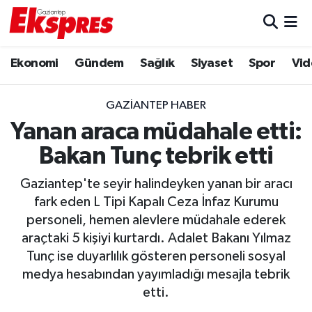
Eğitim
Hava Durumu
Ekonomi
Gündem
Sağlık
Siyaset
Spor
Vid
Ekonomi
Trafik Durumu
GAZIANTEP HABER
Gaziantep son dakika
Puan Durumu ve Fikstür
Yanan araca müdahale etti:
Bakan Tunç tebrik etti
Genel
Tüm Manşetler
Gaziantep'te seyir halindeyken yanan bir aracı
Gündem
Son Dakika Haberleri
fark eden L Tipi Kapalı Ceza İnfaz Kurumu
personeli, hemen alevlere müdahale ederek
Haberler
Haber Arşivi
araçtaki 5 kişiyi kurtardı. Adalet Bakanı Yılmaz
Tunç ise duyarlılık gösteren personeli sosyal
Kültür Sanat
medya hesabından yayımladığı mesajla tebrik
etti.
Magazin