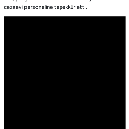
cezaevi personeline teşekkür etti.
Video Haber
Yaşam
Yeme-İçme
Yemek