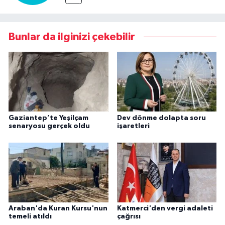
Bunlar da ilginizi çekebilir
Gaziantep’te Yeşilçam
Dev dönme dolapta soru
senaryosu gerçek oldu
işaretleri
Araban'da Kuran Kursu'nun
Katmerci'den vergi adaleti
temeli atıldı
çağrısı