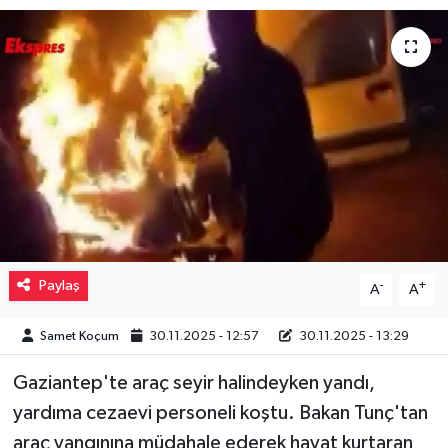
Müzik
Piyasa
Resmi İlanlar
Sağlık
Sinemalar
Paylaş
-
+
Siyaset
A
A
Samet Koçum
30.11.2025 - 12:57
30.11.2025 - 13:29
Spor
Gaziantep'te araç seyir halindeyken yandı,
Teknoloji
yardıma cezaevi personeli koştu. Bakan Tunç'tan
araç yangınına müdahale ederek hayat kurtaran
Türkiye