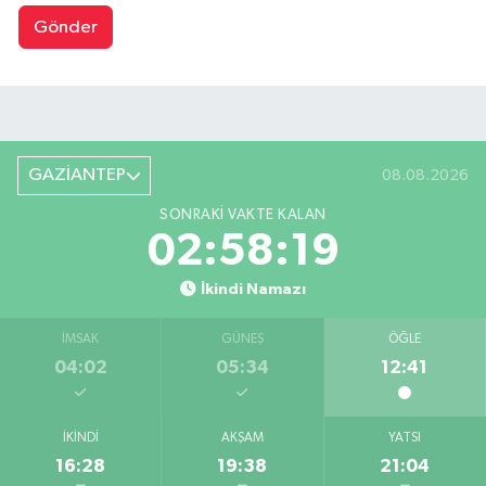
Gönder
GAZİANTEP
08.08.2026
SONRAKI VAKTE KALAN
02:58:18
İkindi Namazı
İMSAK
GÜNEŞ
ÖĞLE
04:02
05:34
12:41
İKINDI
AKŞAM
YATSI
16:28
19:38
21:04