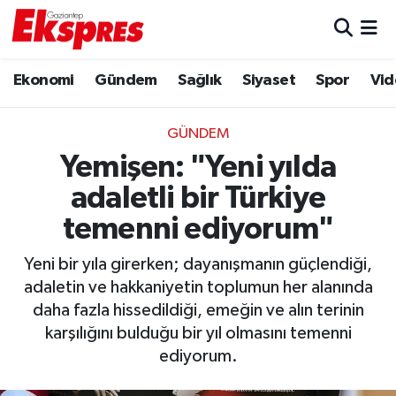
Eğitim
Hava Durumu
Ekonomi
Gündem
Sağlık
Siyaset
Spor
Vid
Ekonomi
Trafik Durumu
GÜNDEM
Gaziantep son dakika
Puan Durumu ve Fikstür
Yemişen: "Yeni yılda
adaletli bir Türkiye
Genel
Tüm Manşetler
temenni ediyorum"
Gündem
Son Dakika Haberleri
Yeni bir yıla girerken; dayanışmanın güçlendiği,
adaletin ve hakkaniyetin toplumun her alanında
Haberler
Haber Arşivi
daha fazla hissedildiği, emeğin ve alın terinin
karşılığını bulduğu bir yıl olmasını temenni
Kültür Sanat
ediyorum.
Magazin