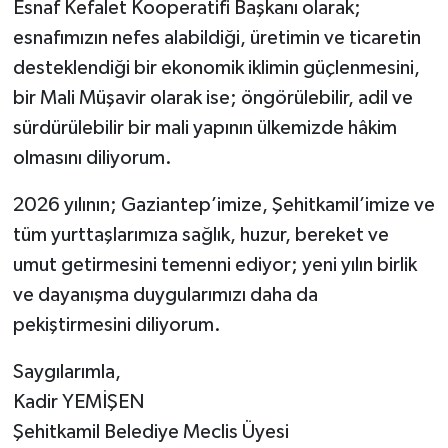
Esnaf Kefalet Kooperatifi Başkanı olarak;
esnafımızın nefes alabildiği, üretimin ve ticaretin
Video Haber
desteklendiği bir ekonomik iklimin güçlenmesini,
bir Mali Müşavir olarak ise; öngörülebilir, adil ve
Yaşam
sürdürülebilir bir mali yapının ülkemizde hâkim
Yeme-İçme
olmasını diliyorum.
Yemek
2026 yılının; Gaziantep’imize, Şehitkamil’imize ve
tüm yurttaşlarımıza sağlık, huzur, bereket ve
umut getirmesini temenni ediyor; yeni yılın birlik
ve dayanışma duygularımızı daha da
pekiştirmesini diliyorum.
Saygılarımla,
Kadir YEMİŞEN
Şehitkamil Belediye Meclis Üyesi