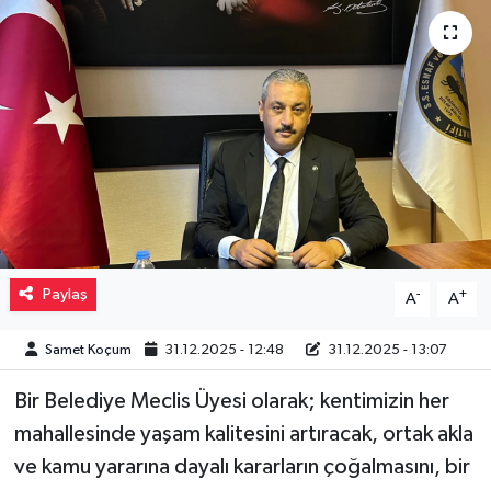
Müzik
Piyasa
Resmi İlanlar
Sağlık
Sinemalar
Paylaş
-
+
A
A
Siyaset
Samet Koçum
31.12.2025 - 12:48
31.12.2025 - 13:07
Spor
Bir Belediye Meclis Üyesi olarak; kentimizin her
Teknoloji
mahallesinde yaşam kalitesini artıracak, ortak akla
ve kamu yararına dayalı kararların çoğalmasını, bir
Türkiye