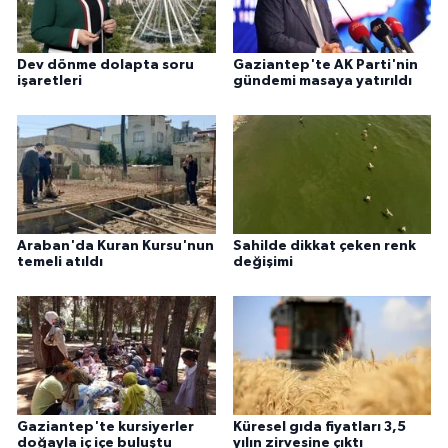
Dev dönme dolapta soru
Gaziantep'te AK Parti'nin
işaretleri
gündemi masaya yatırıldı
Araban'da Kuran Kursu'nun
Sahilde dikkat çeken renk
temeli atıldı
değişimi
Gaziantep'te kursiyerler
Küresel gıda fiyatları 3,5
doğayla iç içe buluştu
yılın zirvesine çıktı