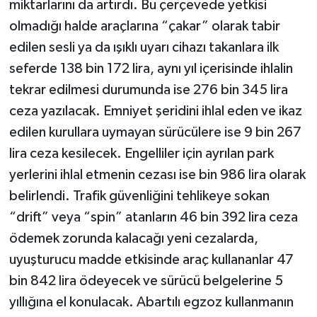
miktarlarını da artırdı. Bu çerçevede yetkisi
olmadığı halde araçlarına “çakar” olarak tabir
Video Haber
edilen sesli ya da ışıklı uyarı cihazı takanlara ilk
seferde 138 bin 172 lira, aynı yıl içerisinde ihlalin
Yaşam
tekrar edilmesi durumunda ise 276 bin 345 lira
Yeme-İçme
ceza yazılacak. Emniyet şeridini ihlal eden ve ikaz
edilen kurullara uymayan sürücülere ise 9 bin 267
Yemek
lira ceza kesilecek. Engelliler için ayrılan park
yerlerini ihlal etmenin cezası ise bin 986 lira olarak
belirlendi. Trafik güvenliğini tehlikeye sokan
“drift” veya “spin” atanların 46 bin 392 lira ceza
ödemek zorunda kalacağı yeni cezalarda,
uyuşturucu madde etkisinde araç kullananlar 47
bin 842 lira ödeyecek ve sürücü belgelerine 5
yıllığına el konulacak. Abartılı egzoz kullanmanın