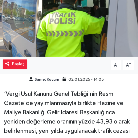
Müzik
Piyasa
Resmi İlanlar
Sağlık
Paylaş
-
+
A
A
Sinemalar
Samet Koçum
02.01.2025 - 14:05
Siyaset
‘Vergi Usul Kanunu Genel Tebliği'nin Resmi
Gazete'de yayımlanmasıyla birlikte Hazine ve
Spor
Maliye Bakanlığı Gelir İdaresi Başkanlığınca
Teknoloji
yeniden değerleme oranının yüzde 43,93 olarak
belirlenmesi, yeni yılda uygulanacak trafik cezası
Türkiye