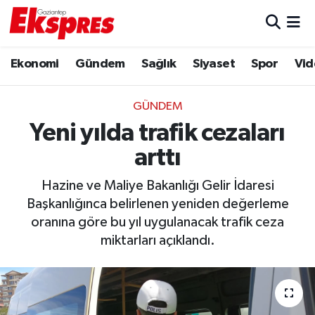
Eğitim
Hava Durumu
Ekonomi
Gündem
Sağlık
Siyaset
Spor
Vid
Ekonomi
Trafik Durumu
GÜNDEM
Gaziantep son dakika
Puan Durumu ve Fikstür
Yeni yılda trafik cezaları
arttı
Genel
Tüm Manşetler
Hazine ve Maliye Bakanlığı Gelir İdaresi
Gündem
Son Dakika Haberleri
Başkanlığınca belirlenen yeniden değerleme
oranına göre bu yıl uygulanacak trafik ceza
Haberler
Haber Arşivi
miktarları açıklandı.
Kültür Sanat
Magazin