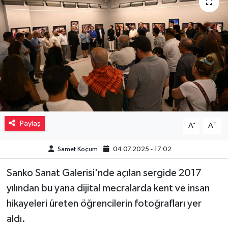
Müzik
Piyasa
Resmi İlanlar
Sağlık
Sinemalar
Paylaş
-
+
A
A
Siyaset
Samet Koçum
04.07.2025 - 17:02
Sanko Sanat Galerisi'nde açılan sergide 2017
Spor
yılından bu yana dijital mecralarda kent ve insan
Teknoloji
hikayeleri üreten öğrencilerin fotoğrafları yer
aldı.
Türkiye