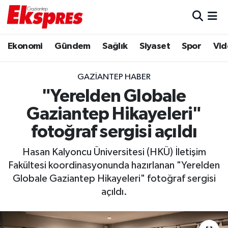
Eğitim
Hava Durumu
Ekonomi
Gündem
Sağlık
Siyaset
Spor
Vid
Ekonomi
Trafik Durumu
GAZIANTEP HABER
Gaziantep son dakika
Puan Durumu ve Fikstür
"Yerelden Globale
Gaziantep Hikayeleri"
Genel
Tüm Manşetler
fotoğraf sergisi açıldı
Gündem
Son Dakika Haberleri
Hasan Kalyoncu Üniversitesi (HKÜ) İletişim
Fakültesi koordinasyonunda hazırlanan "Yerelden
Haberler
Haber Arşivi
Globale Gaziantep Hikayeleri" fotoğraf sergisi
açıldı.
Kültür Sanat
Magazin