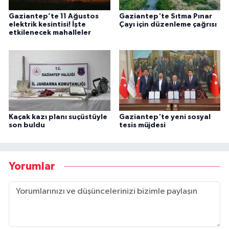
Gaziantep’te 11 Ağustos
Gaziantep'te Sıtma Pınar
elektrik kesintisi! İşte
Çayı için düzenleme çağrısı
etkilenecek mahalleler
Kaçak kazı planı suçüstüyle
Gaziantep'te yeni sosyal
son buldu
tesis müjdesi
Yorumlar