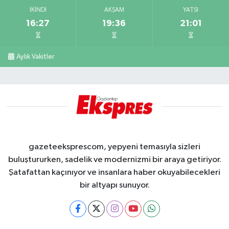
İKINDI
AKŞAM
YATSI
16:27
19:36
21:01
Aylık Vakitler
gazeteeksprescom, yepyeni temasıyla sizleri
buluştururken, sadelik ve modernizmi bir araya getiriyor.
Şatafattan kaçınıyor ve insanlara haber okuyabilecekleri
bir altyapı sunuyor.