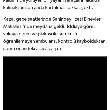
kaldırımda yürüyen bir yayanın araçların altında
kalmaktan son anda kurtulması dikkat çekti.
Video Haber
Kaza, gece saatlerinde Şahinbey ilçesi Binevler
Yaşam
Mahallesi'nde meydana geldi. İddiaya göre,
vakaya giden ve plakası ile sürücüsü
Yeme-İçme
öğrenilemeyen ambulans, kontrolü kaybolduktan
sonra önündeki araca çarptı.
Yemek