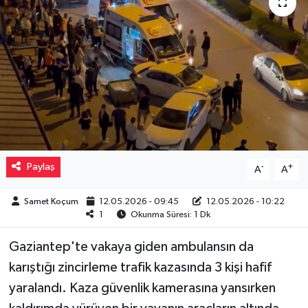
Müzik
Piyasa
Resmi İlanlar
Sağlık
Sinemalar
Paylaş
-
+
A
A
Siyaset
Samet Koçum
12.05.2026 - 09:45
12.05.2026 - 10:22
1
Okunma Süresi: 1 Dk
Spor
Gaziantep'te vakaya giden ambulansın da
karıştığı zincirleme trafik kazasında 3 kişi hafif
Teknoloji
yaralandı. Kaza güvenlik kamerasına yansırken
Türkiye