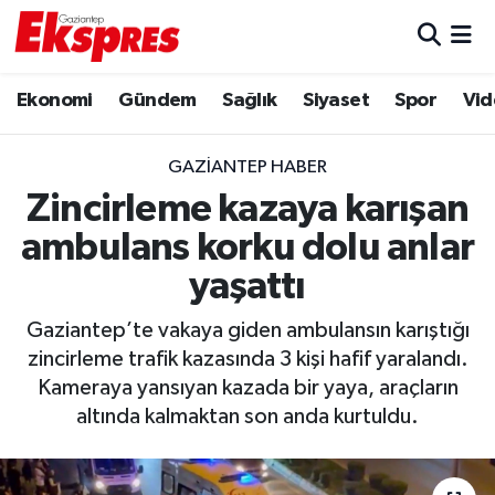
Eğitim
Hava Durumu
Ekonomi
Gündem
Sağlık
Siyaset
Spor
Vid
Ekonomi
Trafik Durumu
GAZIANTEP HABER
Gaziantep son dakika
Puan Durumu ve Fikstür
Zincirleme kazaya karışan
ambulans korku dolu anlar
Genel
Tüm Manşetler
yaşattı
Gündem
Son Dakika Haberleri
Gaziantep’te vakaya giden ambulansın karıştığı
zincirleme trafik kazasında 3 kişi hafif yaralandı.
Haberler
Haber Arşivi
Kameraya yansıyan kazada bir yaya, araçların
altında kalmaktan son anda kurtuldu.
Kültür Sanat
Magazin