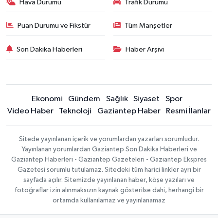
Hava Durumu
Trafik Durumu
Puan Durumu ve Fikstür
Tüm Manşetler
Son Dakika Haberleri
Haber Arşivi
Ekonomi
Gündem
Sağlık
Siyaset
Spor
Video Haber
Teknoloji
Gaziantep Haber
Resmi İlanlar
Sitede yayınlanan içerik ve yorumlardan yazarları sorumludur.
Yayınlanan yorumlardan Gaziantep Son Dakika Haberleri ve
Gaziantep Haberleri - Gaziantep Gazeteleri - Gaziantep Ekspres
Gazetesi sorumlu tutulamaz. Sitedeki tüm harici linkler ayrı bir
sayfada açılır. Sitemizde yayınlanan haber, köşe yazıları ve
fotoğraflar izin alınmaksızın kaynak gösterilse dahi, herhangi bir
ortamda kullanılamaz ve yayınlanamaz