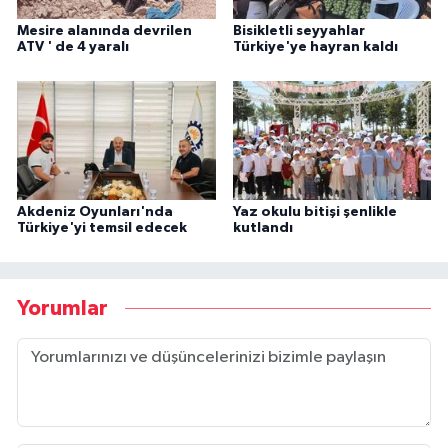
Mesire alanında devrilen
Bisikletli seyyahlar
ATV ' de 4 yaralı
Türkiye'ye hayran kaldı
Akdeniz Oyunları'nda
Yaz okulu bitişi şenlikle
Türkiye'yi temsil edecek
kutlandı
Yorumlar