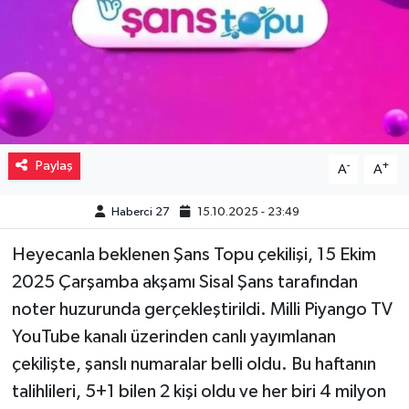
Müzik
Piyasa
Resmi İlanlar
Paylaş
-
+
A
A
Sağlık
Haberci 27
15.10.2025 - 23:49
Sinemalar
Heyecanla beklenen Şans Topu çekilişi, 15 Ekim
Siyaset
2025 Çarşamba akşamı Sisal Şans tarafından
noter huzurunda gerçekleştirildi. Milli Piyango TV
Spor
YouTube kanalı üzerinden canlı yayımlanan
Teknoloji
çekilişte, şanslı numaralar belli oldu. Bu haftanın
talihlileri, 5+1 bilen 2 kişi oldu ve her biri 4 milyon
Türkiye