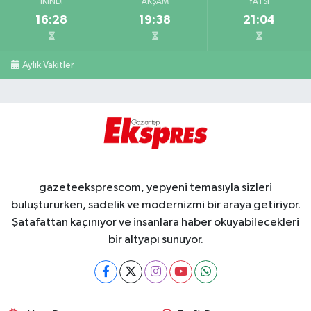
İKINDI
AKŞAM
YATSI
16:28
19:38
21:04
Aylık Vakitler
gazeteeksprescom, yepyeni temasıyla sizleri
buluştururken, sadelik ve modernizmi bir araya getiriyor.
Şatafattan kaçınıyor ve insanlara haber okuyabilecekleri
bir altyapı sunuyor.