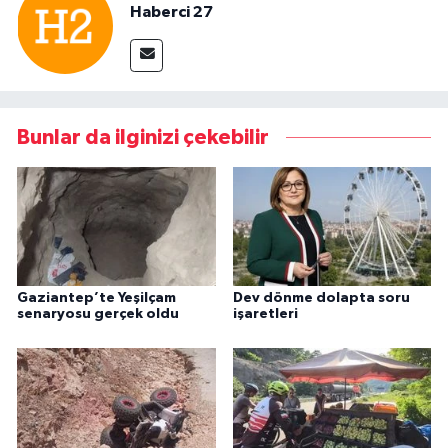
Haberci 27
Bunlar da ilginizi çekebilir
Gaziantep’te Yeşilçam
Dev dönme dolapta soru
senaryosu gerçek oldu
işaretleri