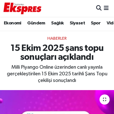
Eğitim
Hava Durumu
Ekonomi
Gündem
Sağlık
Siyaset
Spor
Vid
Ekonomi
Trafik Durumu
HABERLER
Gaziantep son dakika
Puan Durumu ve Fikstür
15 Ekim 2025 şans topu
sonuçları açıklandı
Genel
Tüm Manşetler
Milli Piyango Online üzerinden canlı yayınla
Gündem
Son Dakika Haberleri
gerçekleştirilen 15 Ekim 2025 tarihli Şans Topu
çekilişi sonuçlandı
Haberler
Haber Arşivi
Kültür Sanat
Magazin