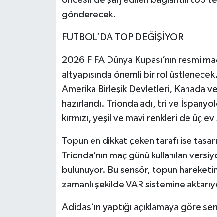
gönderecek.
Video Haber
FUTBOL’DA TOP DEĞİŞİYOR
Yaşam
2026 FIFA Dünya Kupası’nın resmi maç
Yeme-İçme
altyapısında önemli bir rol üstlenecek.
Amerika Birleşik Devletleri, Kanada ve 
Yemek
hazırlandı. Trionda adı, tri ve İspany
kırmızı, yeşil ve mavi renkleri de üç 
Topun en dikkat çeken tarafı ise tasarı
Trionda’nın maç günü kullanılan vers
bulunuyor. Bu sensör, topun hareketin
zamanlı şekilde VAR sistemine aktarıy
Adidas’ın yaptığı açıklamaya göre s