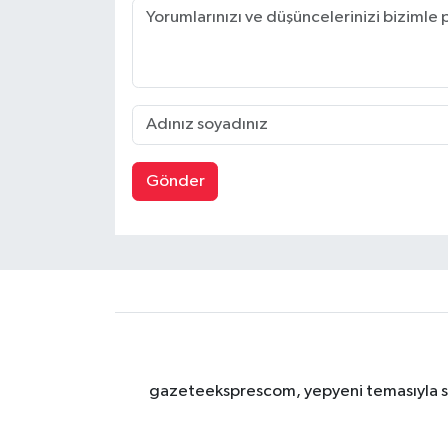
Gönder
gazeteeksprescom, yepyeni temasıyla sizl