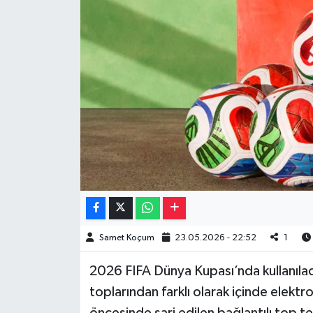
Müzik
Piyasa
Resmi İlanlar
Sağlık
Sinemalar
Siyaset
Spor
Samet Koçum
23.05.2026 - 22:52
1
2026 FIFA Dünya Kupası’nda kullanılac
Teknoloji
toplarından farklı olarak içinde elektr
Türkiye
öncesinde şarj edilen bağlantılı top t