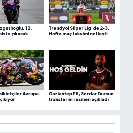
zgatlıoğlu, 12.
Trendyol Süper Lig'de 2-3.
 piste çıkacak
Hafta maç takvimi netleşti
sikletçiler Avrupa
Gaziantep FK, Serdar Dursun
 çıkıyor
transferini resmen açıkladı