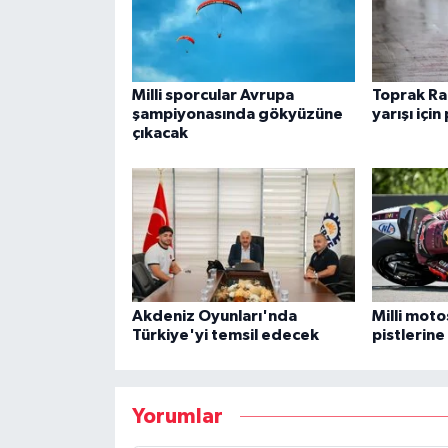
Milli sporcular Avrupa
Toprak Ra
şampiyonasında gökyüzüne
yarışı için
çıkacak
Akdeniz Oyunları'nda
Milli moto
Türkiye'yi temsil edecek
pistlerine
Yorumlar