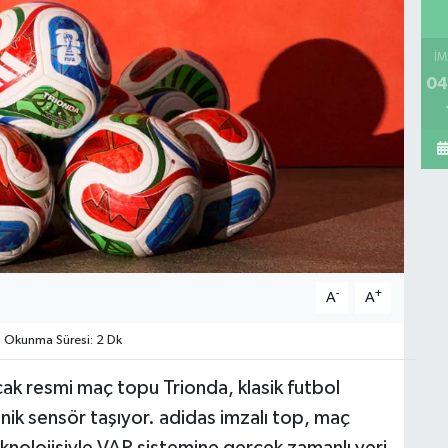
İM
04
-
+
A
A
Okunma Süresi: 2 Dk
ak resmi maç topu Trionda, klasik futbol
onik sensör taşıyor. adidas imzalı top, maç
eknolojisiyle VAR sistemine gerçek zamanlı veri