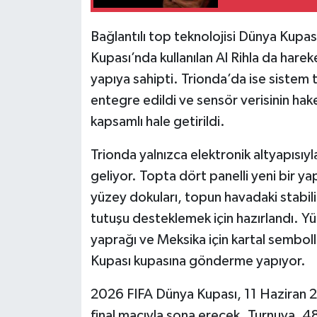
Bağlantılı top teknolojisi Dünya Kupa
Kupası’nda kullanılan Al Rihla da harek
yapıya sahipti. Trionda’da ise sistem 
entegre edildi ve sensör verisinin hak
kapsamlı hale getirildi.
Trionda yalnızca elektronik altyapısıyla 
geliyor. Topta dört panelli yeni bir yapı
yüzey dokuları, topun havadaki stabilit
tutuşu desteklemek için hazırlandı. Y
yaprağı ve Meksika için kartal sembolle
Kupası kupasına gönderme yapıyor.
2026 FIFA Dünya Kupası, 11 Haziran
final maçıyla sona erecek. Turnuva, 4