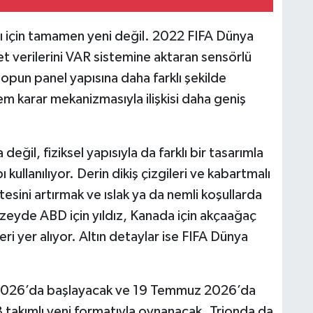
sı için tamamen yeni değil. 2022 FIFA Dünya
et verilerini VAR sistemine aktaran sensörlü
topun panel yapısına daha farklı şekilde
em karar mekanizmasıyla ilişkisi daha geniş
değil, fiziksel yapısıyla da farklı bir tasarımla
 kullanılıyor. Derin dikiş çizgileri ve kabartmalı
esini artırmak ve ıslak ya da nemli koşullarda
üzeyde ABD için yıldız, Kanada için akçaağaç
ri yer alıyor. Altın detaylar ise FIFA Dünya
 2026’da başlayacak ve 19 Temmuz 2026’da
8 takımlı yeni formatıyla oynanacak. Trionda da