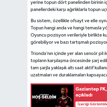
yerine topun dört panelinden birinin i
panellerdeki karşı ağırlıklarla topun 
Bu sistem, özellikle ofsayt ve elle oy
Topun hangi anda ve hangi temasla yön
Oyuncu pozisyon verileriyle birlikte k
görebiliyor ve bazı tartışmalı pozisyon
Trionda’nın içinde yer alan sensör pil i
topların karşılaşma öncesinde şarj edi
tam şarjla yaklaşık altı saat aktif kull
uzatmaları ve duraklamaları kapsayac
Gaziantep FK,
açıkladı
İçeriği Görüntül