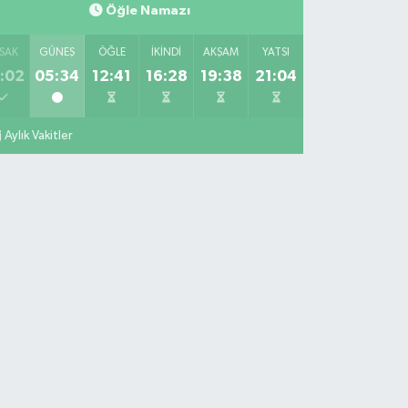
Öğle Namazı
SAK
GÜNEŞ
ÖĞLE
İKINDI
AKŞAM
YATSI
:02
05:34
12:41
16:28
19:38
21:04
Aylık Vakitler