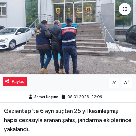
Müzik
Piyasa
Resmi İlanlar
Sağlık
Sinemalar
Paylaş
-
+
A
A
Siyaset
Samet Koçum
08.01.2026 - 12:09
Spor
Gaziantep'te 6 ayrı suçtan 25 yıl kesinleşmiş
Teknoloji
hapis cezasıyla aranan şahıs, jandarma ekiplerince
yakalandı.
Türkiye