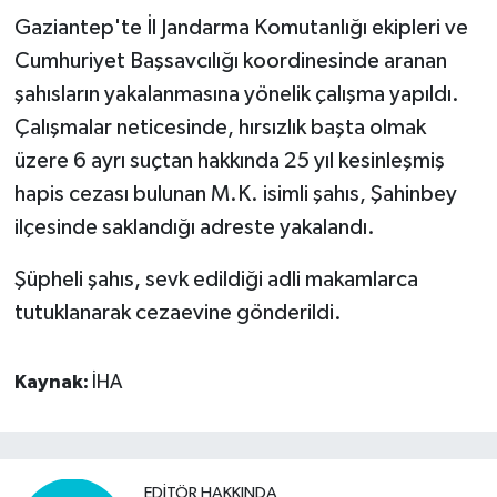
Gaziantep'te İl Jandarma Komutanlığı ekipleri ve
Video Haber
Cumhuriyet Başsavcılığı koordinesinde aranan
şahısların yakalanmasına yönelik çalışma yapıldı.
Yaşam
Çalışmalar neticesinde, hırsızlık başta olmak
üzere 6 ayrı suçtan hakkında 25 yıl kesinleşmiş
Yeme-İçme
hapis cezası bulunan M.K. isimli şahıs, Şahinbey
Yemek
ilçesinde saklandığı adreste yakalandı.
Şüpheli şahıs, sevk edildiği adli makamlarca
tutuklanarak cezaevine gönderildi.
Kaynak:
İHA
EDITÖR HAKKINDA