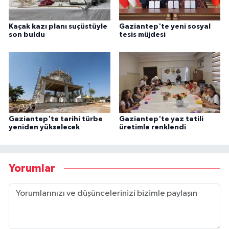
Kaçak kazı planı suçüstüyle
Gaziantep'te yeni sosyal
son buldu
tesis müjdesi
Gaziantep'te tarihi türbe
Gaziantep'te yaz tatili
yeniden yükselecek
üretimle renklendi
Yorumlar