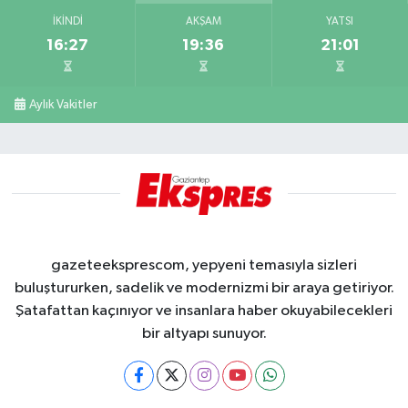
İKINDI
AKŞAM
YATSI
16:27
19:36
21:01
Aylık Vakitler
gazeteeksprescom, yepyeni temasıyla sizleri
buluştururken, sadelik ve modernizmi bir araya getiriyor.
Şatafattan kaçınıyor ve insanlara haber okuyabilecekleri
bir altyapı sunuyor.