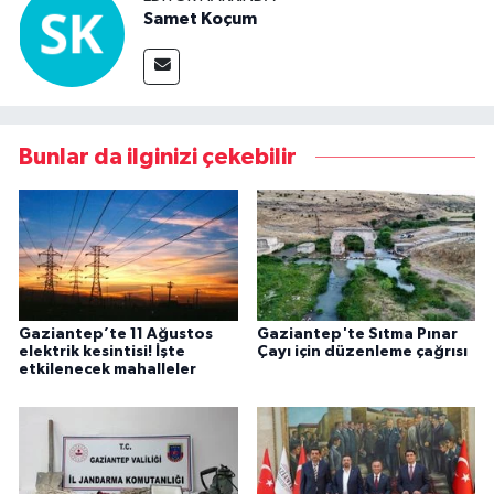
Samet Koçum
Bunlar da ilginizi çekebilir
Gaziantep’te 11 Ağustos
Gaziantep'te Sıtma Pınar
elektrik kesintisi! İşte
Çayı için düzenleme çağrısı
etkilenecek mahalleler