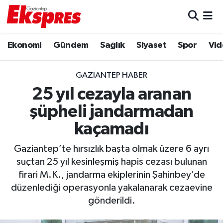
Eğitim
Hava Durumu
Ekonomi
Gündem
Sağlık
Siyaset
Spor
Vid
Ekonomi
Trafik Durumu
GAZIANTEP HABER
Gaziantep son dakika
Puan Durumu ve Fikstür
25 yıl cezayla aranan
şüpheli jandarmadan
Genel
Tüm Manşetler
kaçamadı
Gündem
Son Dakika Haberleri
Gaziantep’te hırsızlık başta olmak üzere 6 ayrı
suçtan 25 yıl kesinleşmiş hapis cezası bulunan
Haberler
Haber Arşivi
firari M.K., jandarma ekiplerinin Şahinbey’de
düzenlediği operasyonla yakalanarak cezaevine
Kültür Sanat
gönderildi.
Magazin