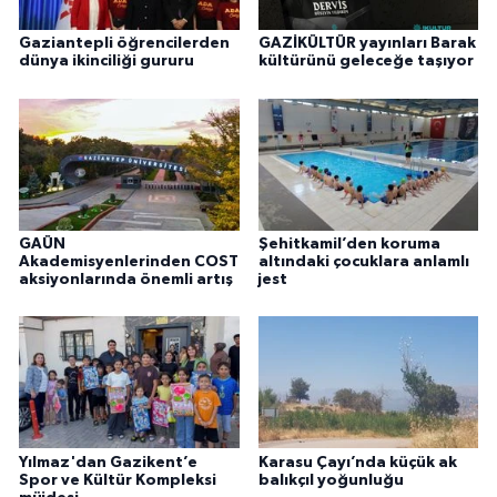
Gaziantepli öğrencilerden
GAZİKÜLTÜR yayınları Barak
dünya ikinciliği gururu
kültürünü geleceğe taşıyor
GAÜN
Şehitkamil’den koruma
Akademisyenlerinden COST
altındaki çocuklara anlamlı
aksiyonlarında önemli artış
jest
Yılmaz'dan Gazikent’e
Karasu Çayı’nda küçük ak
Spor ve Kültür Kompleksi
balıkçıl yoğunluğu