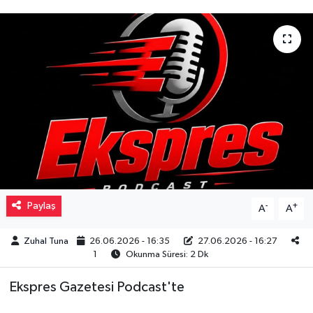
Müzik
Piyasa
Resmi İlanlar
Sağlık
Sinemalar
Siyaset
Paylaş
-
+
A
A
Spor
Zuhal Tuna
26.06.2026 - 16:35
27.06.2026 - 16:27
1
Okunma Süresi: 2 Dk
Teknoloji
Ekspres Gazetesi Podcast'te
Türkiye