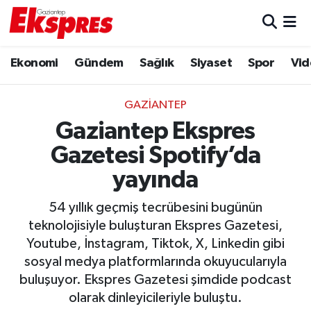
Eğitim
Hava Durumu
Ekonomi
Gündem
Sağlık
Siyaset
Spor
Vid
Ekonomi
Trafik Durumu
GAZIANTEP
Gaziantep son dakika
Puan Durumu ve Fikstür
Gaziantep Ekspres
Gazetesi Spotify’da
Genel
Tüm Manşetler
yayında
Gündem
Son Dakika Haberleri
54 yıllık geçmiş tecrübesini bugünün
teknolojisiyle buluşturan Ekspres Gazetesi,
Haberler
Haber Arşivi
Youtube, İnstagram, Tiktok, X, Linkedin gibi
sosyal medya platformlarında okuyucularıyla
Kültür Sanat
buluşuyor. Ekspres Gazetesi şimdide podcast
olarak dinleyicileriyle buluştu.
Magazin