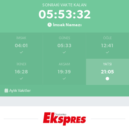
SONRAKI VAKTE KALAN
05:53:31
İmsak Namazı
İMSAK
GÜNEŞ
ÖĞLE
04:01
05:33
12:41
İKINDI
AKŞAM
YATSI
16:28
19:39
21:05
Aylık Vakitler