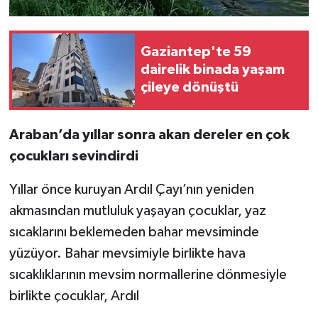
Video Haber
Gaziantep'te 59
dairelik binada yaşam
Yaşam
çileye dönüştü
Yeme-İçme
Araban’da yıllar sonra akan dereler en çok
Yemek
çocukları sevindirdi
Yıllar önce kuruyan Ardıl Çayı’nın yeniden
akmasından mutluluk yaşayan çocuklar, yaz
sıcaklarını beklemeden bahar mevsiminde
yüzüyor. Bahar mevsimiyle birlikte hava
sıcaklıklarının mevsim normallerine dönmesiyle
birlikte çocuklar, Ardıl