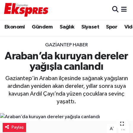
Eğitim
Hava Durumu
Ekonomi
Gündem
Sağlık
Siyaset
Spor
Vid
Ekonomi
Trafik Durumu
GAZIANTEP HABER
Gaziantep son dakika
Puan Durumu ve Fikstür
Araban’da kuruyan dereler
yağışla canlandı
Genel
Tüm Manşetler
Gaziantep’in Araban ilçesinde sağanak yağışların
Gündem
Son Dakika Haberleri
ardından yeniden akan dereler, yıllar sonra suya
kavuşan Ardıl Çayı’nda yüzen çocuklara sevinç
Haberler
Haber Arşivi
yaşattı.
Kültür Sanat
Paylaş
-
+
Magazin
A
A