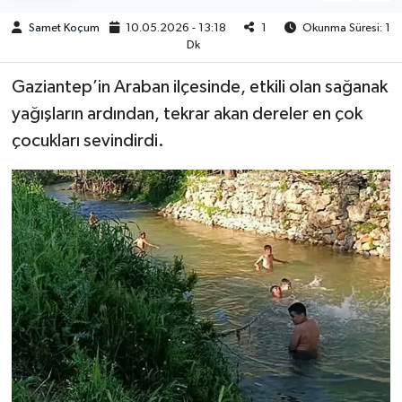
Samet Koçum
10.05.2026 - 13:18
1
Okunma Süresi: 1
Müzik
Dk
Piyasa
Gaziantep’in Araban ilçesinde, etkili olan sağanak
yağışların ardından, tekrar akan dereler en çok
Resmi İlanlar
çocukları sevindirdi.
Sağlık
Sinemalar
Siyaset
Spor
Teknoloji
Türkiye