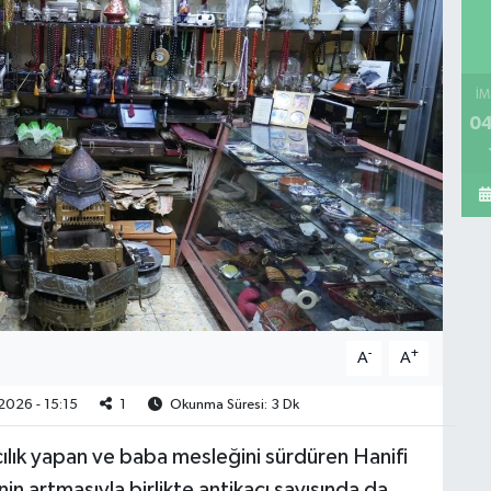
İM
04
-
+
A
A
026 - 15:15
1
Okunma Süresi: 3 Dk
cılık yapan ve baba mesleğini sürdüren Hanifi
nin artmasıyla birlikte antikacı sayısında da