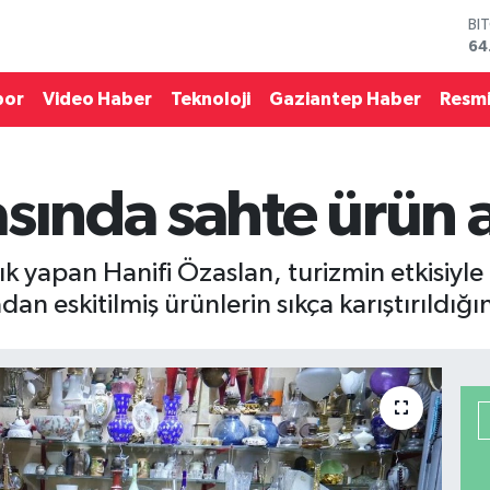
DO
47
EU
55
por
Video Haber
Teknoloji
Gaziantep Haber
Resmi
ST
64
GR
65
sında sahte ürün 
Bİ
13
BI
64
ık yapan Hanifi Özaslan, turizmin etkisiyle 
an eskitilmiş ürünlerin sıkça karıştırıldığını