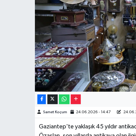
Müzik
Piyasa
Resmi İlanlar
Sağlık
Sinemalar
Siyaset
Spor
Samet Koçum
24.06.2026 - 14:47
24.06.2
Teknoloji
Gaziantep'te yaklaşık 45 yıldır antika
Türkiye
Özaslan, son yıllarda antikaya olan ilgi