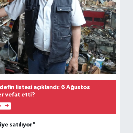
efin listesi açıklandı: 6 Ağustos
r vefat etti?
e
ye satılıyor"