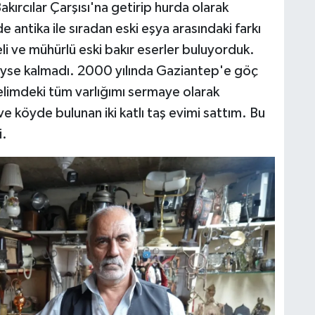
ırcılar Çarşısı'na getirip hurda olarak
 antika ile sıradan eski eşya arasındaki farkı
i ve mühürlü eski bakır eserler buluyorduk.
eyse kalmadı. 2000 yılında Gaziantep'e göç
 elimdeki tüm varlığımı sermaye olarak
e köyde bulunan iki katlı taş evimi sattım. Bu
i.