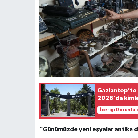
Gaziantep’te d
2026'da kimle
İçeriği Görüntül
"Günümüzde yeni eşyalar antika di