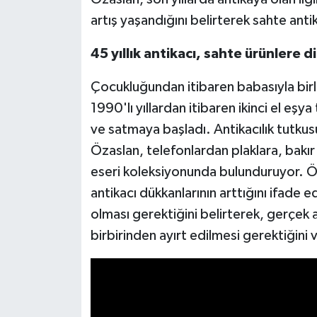
artış yaşandığını belirterek sahte ant
Video Haber
45 yıllık antikacı, sahte ürünlere d
Yaşam
Çocukluğundan itibaren babasıyla birli
Yeme-İçme
1990'lı yıllardan itibaren ikinci el eşya
ve satmaya başladı. Antikacılık tutkusu
Yemek
Özaslan, telefonlardan plaklara, bakır
eseri koleksiyonunda bulunduruyor. Öz
antikacı dükkanlarının arttığını ifade 
olması gerektiğini belirterek, gerçek a
birbirinden ayırt edilmesi gerektiğini 