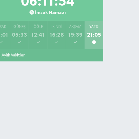
06:11:53
İmsak Namazı
SAK
GÜNEŞ
ÖĞLE
İKINDI
AKŞAM
YATSI
:01
05:33
12:41
16:28
19:39
21:05
Aylık Vakitler