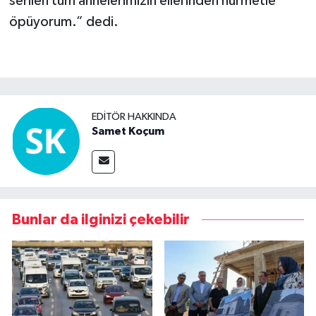
serilen tüm annelerimizin ellerinden hürmetle
öpüyorum.” dedi.
EDITÖR HAKKINDA
Samet Koçum
Bunlar da ilginizi çekebilir