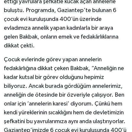
ettiği yavrulara şefkatle kucak açan annelerle
buluştu. Programda, Gaziantep’te bulunan 6
Video Haber
çocuk evi kuruluşunda 400’ün üzerinde
evladımıza annelik yapan kadınlarla bir araya
Yaşam
gelen Bakbak, onların emek ve fedakârlıklarına
Yeme-İçme
dikkat çekti.
Yemek
Çocuk evlerinde görev yapan annelerin
fedakârlığına dikkat çeken Bakbak, “Anneliğin ne
kadar kutsal bir görev olduğunu hepimiz
biliyoruz. Ancak burada gördüğüm annelerimiz,
anneliğin de ötesinde bir özveriyle çalışıyor. Ben
onlar için ‘annelerin karesi’ diyorum. Çünkü hem
kendi yüreklerinin sıcaklığını hem de devletimizin
şefkatini bu yavrularımıza aynı anda ulaştırıyorlar.
Gaziantep’imizde 6 çocuk evi kuruluşunda 400’ü