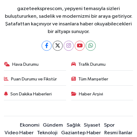
gazeteeksprescom, yepyeni temasıyla sizleri
buluştururken, sadelik ve modernizmi bir araya getiriyor.
Şatafattan kaçınıyor ve insanlara haber okuyabilecekleri
bir altyapı sunuyor.
Hava Durumu
Trafik Durumu
Puan Durumu ve Fikstür
Tüm Manşetler
Son Dakika Haberleri
Haber Arşivi
Ekonomi
Gündem
Sağlık
Siyaset
Spor
Video Haber
Teknoloji
Gaziantep Haber
Resmi İlanlar