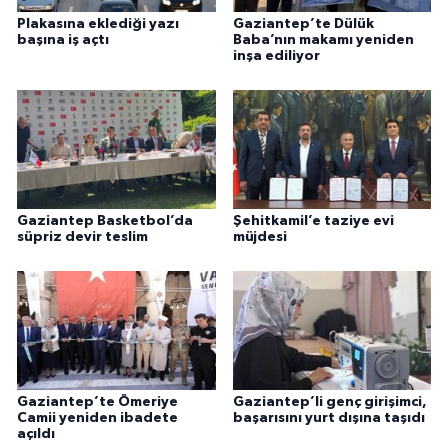
Plakasına eklediği yazı
Gaziantep’te Dülük
başına iş açtı
Baba’nın makamı yeniden
inşa ediliyor
Gaziantep Basketbol’da
Şehitkamil’e taziye evi
süpriz devir teslim
müjdesi
Gaziantep’te Ömeriye
Gaziantep’li genç girişimci,
Camii yeniden ibadete
başarısını yurt dışına taşıdı
açıldı