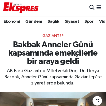
Eğitim
Hava Durumu
Ekonomi
Gündem
Sağlık
Siyaset
Spor
Vid
Ekonomi
Trafik Durumu
GAZIANTEP
Gaziantep son dakika
Puan Durumu ve Fikstür
Bakbak Anneler Günü
kapsamında emekçilerle
Genel
Tüm Manşetler
bir araya geldi
Gündem
Son Dakika Haberleri
AK Parti Gaziantep Milletvekili Doç. Dr. Derya
Bakbak, Anneler Günü kapsamında Gaziantep’te
Haberler
Haber Arşivi
ziyaretlerde bulundu.
Kültür Sanat
Magazin