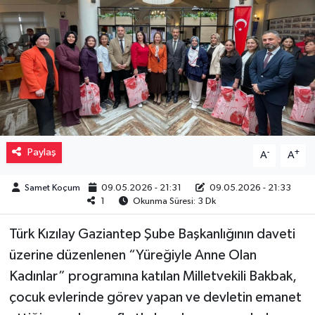
Müzik
Piyasa
Resmi İlanlar
Sağlık
Paylaş
-
+
A
A
Sinemalar
Samet Koçum
09.05.2026 - 21:31
09.05.2026 - 21:33
1
Okunma Süresi: 3 Dk
Siyaset
Türk Kızılay Gaziantep Şube Başkanlığının daveti
Spor
üzerine düzenlenen “Yüreğiyle Anne Olan
Kadınlar” programına katılan Milletvekili Bakbak,
Teknoloji
çocuk evlerinde görev yapan ve devletin emanet
Türkiye