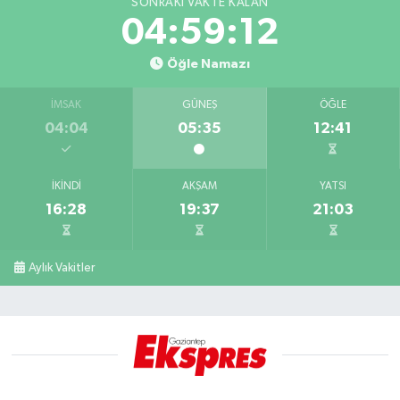
SONRAKI VAKTE KALAN
04:59:11
Öğle Namazı
İMSAK
GÜNEŞ
ÖĞLE
04:04
05:35
12:41
İKINDI
AKŞAM
YATSI
16:28
19:37
21:03
Aylık Vakitler